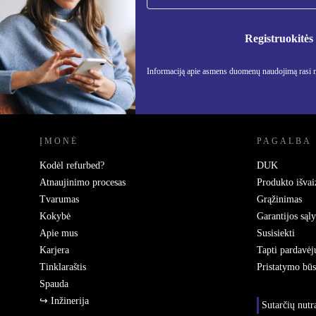
Nebepraleisk nė vieno pasiūlymo.
Informa
Privatu
Registruokitės
Informaciją apie asmens duomenų naudojimą rasi
REFURBED LIETUVA - RETHINK NEW.
ĮMONĖ
PAGALBA
Kodėl refurbed?
DUK
Atnaujinimo procesas
Produkto išvai
Tvarumas
Grąžinimas
Kokybė
Garantijos sąl
Apie mus
Susisiekti
Karjera
Tapti pardavėj
Tinklaraštis
Pristatymo bū
Spauda
↪ Inžinerija
Sutarčių nut