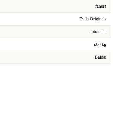
fanera
Evila Originals
antracitas
52.0 kg
Baldai