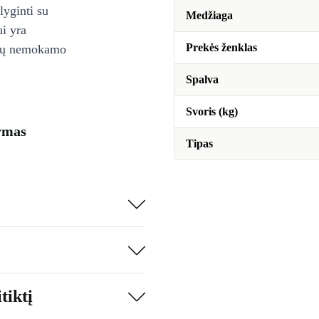
lyginti su
Medžiaga
ui yra
Prekės ženklas
ienų nemokamo
Spalva
Svoris (kg)
šymas
Tipas
tiktį