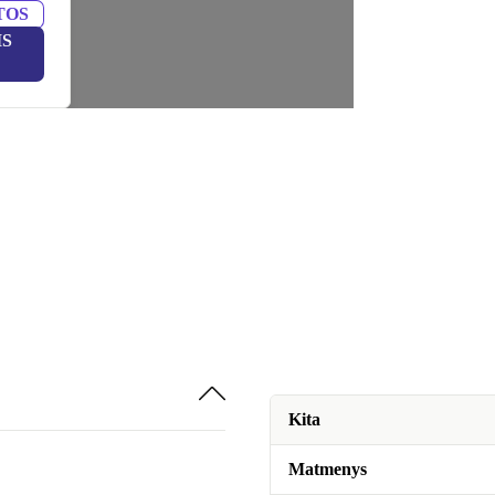
TOS
IS
Kita
Matmenys