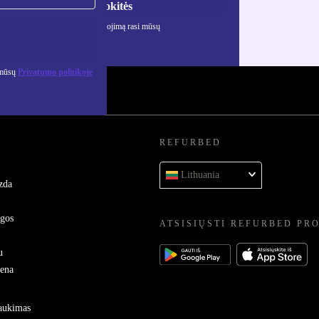
Registruokitės
ciją apie asmens duomenų naudojimą rasi mūsų
mo politikoje
.
 mūsų
Privatumo politikoje
REFURBED
Lithuania
zda
ygos
ATSISIŲSTI REFURBED PR
u
sena
raukimas