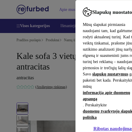
Apie mus
Pagalba
Slapukų nuostato
Mūsų slapukai pirmiausia
Visos kategorijos
Išmanieji telefonai
Nešiojamieji kompiu
naudojami tam, kad galėtum
rodyti aktualesnį turinį. Kad 
Pradžios puslapis
Produktai
Namų ūkis
Baldai
veiktų tinkamai, prašome jūs
sutikimo analizuoti jūsų nar
Kale sofa 3 vietų aksomas
elgseną ir suasmeninti jums 
turinį bei reklamą – naudojan
antracitas
pirmosios ir trečiųjų šalių sl
Savo
slapukų nustatymus
ga
antracitas
pakeisti bet kada. Perskaityki
mūsų
(Atsiliepimų rinkimas)
informaciją apie duomenų
apsaugą
. Perskaitykite
duomenų tvarkytojo slapu
politiką
Ribotas naudojima