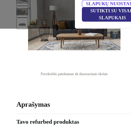
SLAPUKŲ NUOSTA
SUTIKTI SU VISA
SLAPUKAIS
Paveikslėlis pateikiamas tik iliustraciniais tikslais
Aprašymas
Tavo refurbed produktas