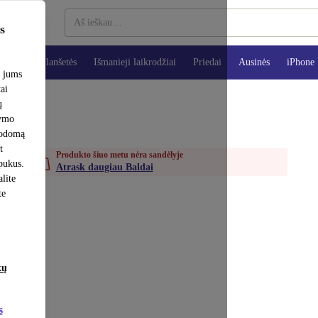
s
teriai
Planšetės
Išmanieji laikrodžiai
Priedai
Ausinės
iPhone
e jums
tai
ų
šymo
rodomą
t
Produkto šiuo metu nėra sandėlyje
apukus.
Atrask daugiau Baldai
lite
te
kų
s