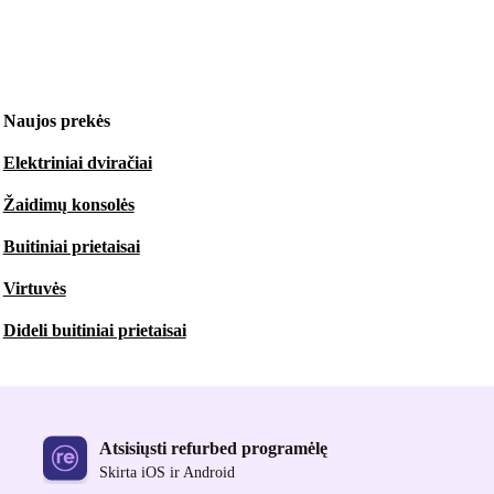
Naujos prekės
Elektriniai dviračiai
Žaidimų konsolės
Buitiniai prietaisai
Virtuvės
Dideli buitiniai prietaisai
Atsisiųsti refurbed programėlę
Skirta iOS ir Android