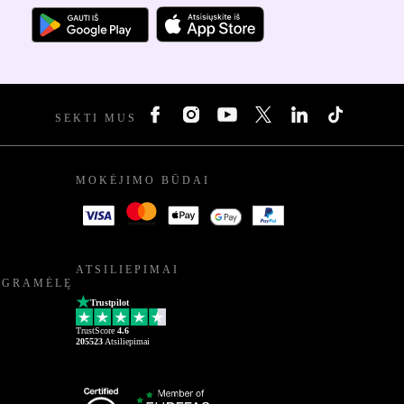
SEKTI MUS
MOKĖJIMO BŪDAI
ATSILIEPIMAI
OGRAMĖLĘ
Trustpilot
TrustScore
4.6
205523
Atsiliepimai