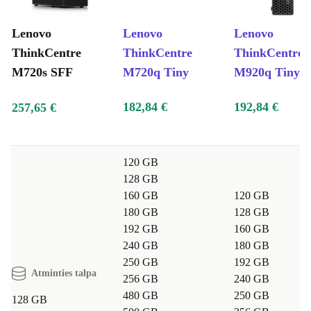
M720s SFF“, vertina saugų ir vietos taupantį
kompiuterio sprendimą savo vaikų mokymosi ir
Lenovo
Lenovo
Lenovo
kūrybiniams užsiėmimams. Vyresnio amžiaus žmonės
ThinkCentre
ThinkCentre
ThinkCentre
vertina ploną dizainą ir patikimą našumą, užtikrinantį
M720s SFF
M720q Tiny
M920q Tiny
patogų naudojimą. Patyrę naudotojai vertina tvarumą,
kuris daro jį ekologiškesniu pasirinkimu nei naujas
182,84 €
192,84 €
257,65 €
pirkimas, nesumažinant našumo.
Pakeiskite savo darbo vietą su visiškai atnaujintu
120 GB
128 GB
„Lenovo ThinkCentre M720s SFF“ – čia galia susitinka
160 GB
120 GB
su efektyvumu, saugumas su stiliumi, o kompaktiškas
180 GB
128 GB
dizainas su kompromisų nepripažįstančiu našumu.
192 GB
160 GB
240 GB
180 GB
250 GB
192 GB
Atminties talpa
256 GB
240 GB
480 GB
250 GB
128 GB