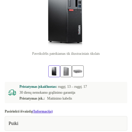
Paveikslėlis pateikiamas tik iliustraciniais tikslais
Pristatymas įskaičiuotas:
rugpj. 13 –
rugpj. 17
30 dienų nemokamo grąžinimo garantija
Pristatymas įsk.:
Maitinimo kabelis
Pasirinkti išvaizdą
(Informacija)
Puiki