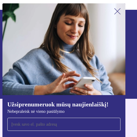
Užsiprenumeruok mūsų naujienlaiškį!
Nebepraleisk nė vieno pasiūlymo.
Registruokitės
Informaciją apie asmens duomenų naudojimą rasi mūsų
Privatumo politikoje
.
Užsiprenumeruok mūsų naujienlaiškį!
Nebepraleisk nė vieno pasiūlymo
Atsisiųsti refurbed programėlę
Skirta iOS ir Android