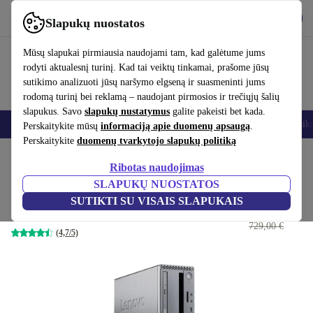
Atsisiųsti programėlę
Atsisiųsti
Slapukų nuostatos
Naudok refurbed greitai ir paprastai
Mūsų slapukai pirmiausia naudojami tam, kad galėtume jums
rodyti aktualesnį turinį. Kad tai veiktų tinkamai, prašome jūsų
sutikimo analizuoti jūsų naršymo elgseną ir suasmeninti jums
rodomą turinį bei reklamą – naudojant pirmosios ir trečiųjų šalių
slapukus. Savo
slapukų nustatymus
galite pakeisti bet kada.
Išmanieji telefonai
Nešiojamieji kompiuteriai
Planšetės
Išmanieji laik
Perskaitykite mūsų
informaciją apie duomenų apsaugą
.
Perskaitykite
duomenų tvarkytojo slapukų politiką
Pradžios puslapis
Produktai
Staliniai kompiuteriai
Lenovo staliniai kompiuteriai
Ribotas naudojimas
SLAPUKŲ NUOSTATOS
Lenovo ThinkCentre M720s SFF
SUTIKTI SU VISAIS SLAPUKAIS
257
,65 €
i5-8500 | 8 GB | 128 GB SSD | Win 11 Home
729,00 €
(4,7/5)