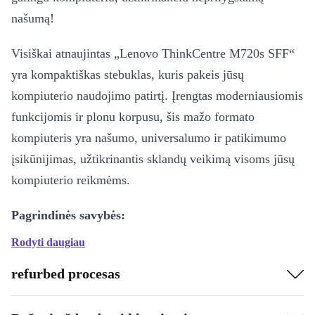
našumą!
Visiškai atnaujintas „Lenovo ThinkCentre M720s SFF“
yra kompaktiškas stebuklas, kuris pakeis jūsų
kompiuterio naudojimo patirtį. Įrengtas moderniausiomis
funkcijomis ir plonu korpusu, šis mažo formato
kompiuteris yra našumo, universalumo ir patikimumo
įsikūnijimas, užtikrinantis sklandų veikimą visoms jūsų
kompiuterio reikmėms.
Pagrindinės savybės:
Rodyti daugiau
Neapribotas našumas:
Dėl greito procesoriaus atnaujintas
M720s SFF užtikrina žaibišką greitį, leidžiantį efektyviai atlikti
refurbed procesas
kelias užduotis vienu metu ir sklandžiai dirbti su sudėtingomis
programomis.