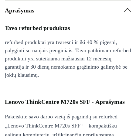
Aprašymas
Tavo refurbed produktas
refurbed produktai yra tvaresni ir iki 40 % pigesni,
palyginti su naujais įrenginiais. Tavo patikimam refurbed
produktui yra suteikiama mažiausiai 12 mėnesių
garantija ir 30 dienų nemokamo grąžinimo galimybė be
jokių klausimų.
Lenovo ThinkCentre M720s SFF - Aprašymas
Pakeiskite savo darbo vietą iš pagrindų su refurbed
„Lenovo ThinkCentre M720s SFF“ – kompaktišku
galingu kompiuteriu, užtikrinančiu neprilygstamą