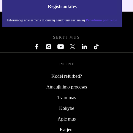
Registruokitės
Informaciją apie asmens duomenų naudojimą rasi mūsų
Privatumo politikoje
REFURBED LIETUVA - RETHINK NEW.
SEKTI MUS
ĮMONĖ
Kodėl refurbed?
Atnaujinimo procesas
Tvarumas
Kokybė
Apie mus
Karjera