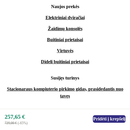
Naujos prekės
Elektriniai dviračiai
Žaidimų konsolės
Buitiniai prietaisai
Virtuvės
Dideli buitiniai prietaisai
Susijęs turinys
Stacionaraus kompiuterio pirkimo gidas, prasidedantis nuo
tavęs
257,65 €
Pridėti į krepšelį
729,00 €
(-65%)