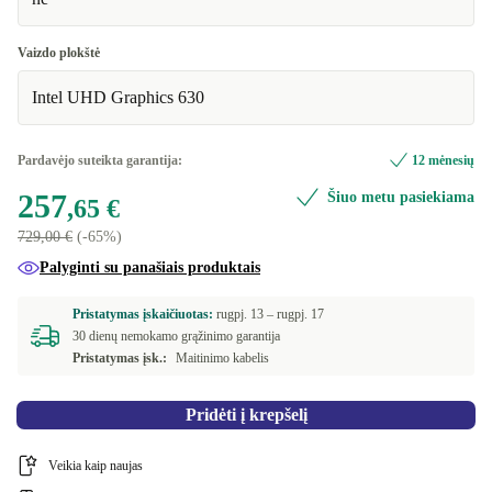
Intel Core i5-9500
3.20 GHz
+53,43 €
Galima įsigyti ir kitų konfigūracijų
Vaizdo plokštė
Intel Core i5-8400
+6,66 €
Intel UHD Graphics 630
Intel Core i5-9400
+10,69 €
Pardavėjo suteikta garantija:
12 mėnesių
Intel Core i7-8700
+53,43 €
257
Šiuo metu pasiekiama
,65 €
729,00 €
(-65%)
Palyginti su panašiais produktais
Pristatymas įskaičiuotas:
rugpj. 13 –
rugpj. 17
30 dienų nemokamo grąžinimo garantija
Pristatymas įsk.:
Maitinimo kabelis
Pridėti į krepšelį
Veikia kaip naujas