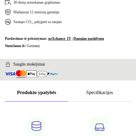
30 dienų nemokamas grąžinimas
Mažiausiai 12 mėnesių garantija
Sutaupo CO₂, palyginti su naujais
Pardavimas ir pristatymas:
neXchance_IT
|
Daugiau pasiūlymų
Siunčiama iš:
Germany
Saugūs mokėjimai
Produkto ypatybės
Specifikacijos