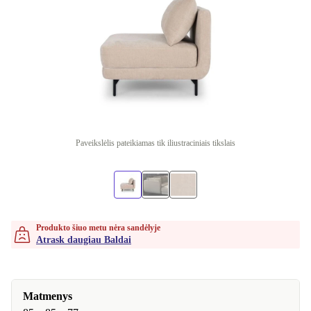
Paveikslėlis pateikiamas tik iliustraciniais tikslais
Produkto šiuo metu nėra sandėlyje
Atrask daugiau Baldai
Matmenys