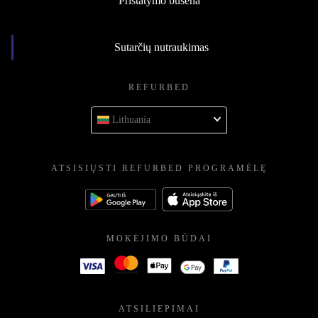
Pristatymo būsena
Sutarčių nutraukimas
REFURBED
Lithuania
ATSISIŲSTI REFURBED PROGRAMĖLĘ
MOKĖJIMO BŪDAI
ATSILIEPIMAI