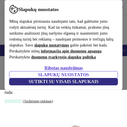
Atsisiųsti programėlę
Atsisiųsti
Slapukų nuostatos
Naudok refurbed greitai ir paprastai
Mūsų slapukai pirmiausia naudojami tam, kad galėtume jums
rodyti aktualesnį turinį. Kad tai veiktų tinkamai, prašome jūsų
sutikimo analizuoti jūsų naršymo elgseną ir suasmeninti jums
rodomą turinį bei reklamą – naudojant pirmosios ir trečiųjų šalių
slapukus. Savo
slapukų nustatymus
galite pakeisti bet kada.
Išmanieji telefonai
Nešiojamieji kompiuteriai
Planšetės
Išmanieji laik
Perskaitykite mūsų
informaciją apie duomenų apsaugą
.
Perskaitykite
duomenų tvarkytojo slapukų politiką
Pradžios puslapis
Produktai
Namų ūkis
Baldai
Ribotas naudojimas
SLAPUKŲ NUOSTATOS
Maison sofa vienvietis Modul Danny
SUTIKTI SU VISAIS SLAPUKAIS
Cream
ruda
(Atsiliepimų rinkimas)