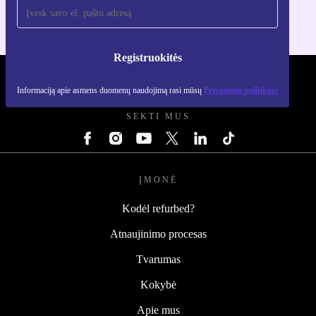
Registruokitės
REFURBED LIETUVA - RETHINK NEW.
Informaciją apie asmens duomenų naudojimą rasi mūsų
Privatumo politikoje
SEKTI MUS
ĮMONĖ
Kodėl refurbed?
Atnaujinimo procesas
Tvarumas
Kokybė
Apie mus