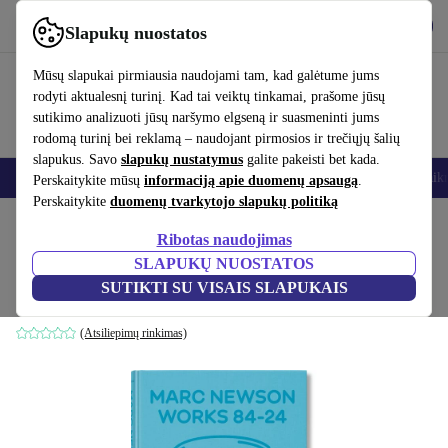
Atsisiųsti programėlę
Atsisiųsti
Slapukų nuostatos
Naudok refurbed greitai ir paprastai
Mūsų slapukai pirmiausia naudojami tam, kad galėtume jums
rodyti aktualesnį turinį. Kad tai veiktų tinkamai, prašome jūsų
sutikimo analizuoti jūsų naršymo elgseną ir suasmeninti jums
rodomą turinį bei reklamą – naudojant pirmosios ir trečiųjų šalių
slapukus. Savo
slapukų nustatymus
galite pakeisti bet kada.
Išmanieji telefonai
Nešiojamieji kompiuteriai
Planšetės
Išmanieji laik
Perskaitykite mūsų
informaciją apie duomenų apsaugą
.
Perskaitykite
duomenų tvarkytojo slapukų politiką
Pradžios puslapis
Produktai
Namų ūkis
Baldai
Ribotas naudojimas
SLAPUKŲ NUOSTATOS
Marc Newson. Works 84-24
SUTIKTI SU VISAIS SLAPUKAIS
balta
(Atsiliepimų rinkimas)