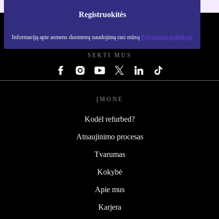
Registruokitės
REFURBED LIETUVA - RETHINK NEW.
Informaciją apie asmens duomenų naudojimą rasi mūsų
Privatumo politikoje
SEKTI MUS
ĮMONĖ
Kodėl refurbed?
Atnaujinimo procesas
Tvarumas
Kokybė
Apie mus
Karjera