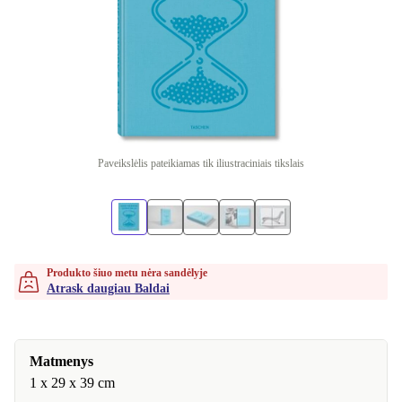
Paveikslėlis pateikiamas tik iliustraciniais tikslais
Produkto šiuo metu nėra sandėlyje
Atrask daugiau Baldai
Matmenys
1 x 29 x 39 cm