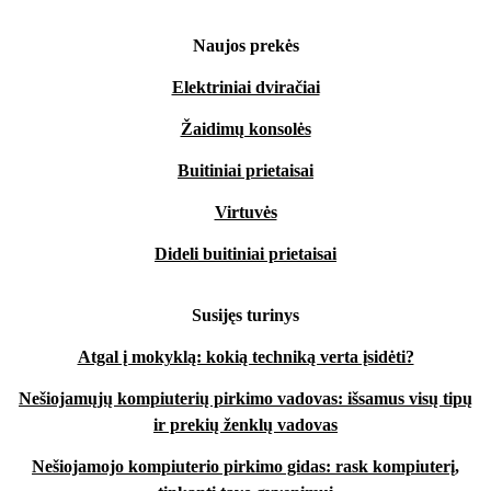
Naujos prekės
Elektriniai dviračiai
Žaidimų konsolės
Buitiniai prietaisai
Virtuvės
Dideli buitiniai prietaisai
Susijęs turinys
Atgal į mokyklą: kokią techniką verta įsidėti?
Nešiojamųjų kompiuterių pirkimo vadovas: išsamus visų tipų
ir prekių ženklų vadovas
Nešiojamojo kompiuterio pirkimo gidas: rask kompiuterį,