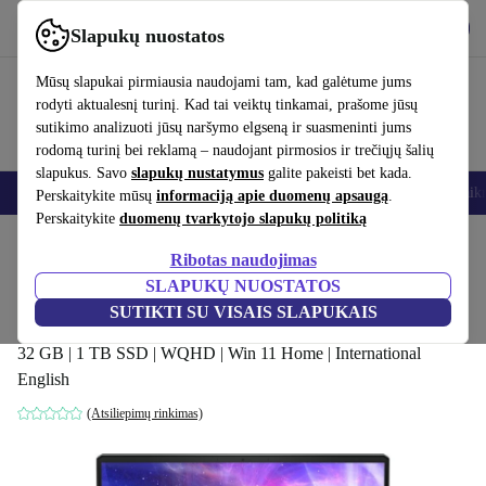
Atsisiųsti programėlę
Atsisiųsti
Slapukų nuostatos
Naudok refurbed greitai ir paprastai
Mūsų slapukai pirmiausia naudojami tam, kad galėtume jums
rodyti aktualesnį turinį. Kad tai veiktų tinkamai, prašome jūsų
sutikimo analizuoti jūsų naršymo elgseną ir suasmeninti jums
rodomą turinį bei reklamą – naudojant pirmosios ir trečiųjų šalių
slapukus. Savo
slapukų nustatymus
galite pakeisti bet kada.
Išmanieji telefonai
Nešiojamieji kompiuteriai
Planšetės
Išmanieji laik
Perskaitykite mūsų
informaciją apie duomenų apsaugą
.
Perskaitykite
duomenų tvarkytojo slapukų politiką
Pradžios puslapis
Produktai
Nešiojamieji kompiuteriai
Ribotas naudojimas
SLAPUKŲ NUOSTATOS
MSI GE66 Raider 12U | i9-12900HK |
SUTIKTI SU VISAIS SLAPUKAIS
15.6-colio
32 GB | 1 TB SSD | WQHD | Win 11 Home | International
English
(Atsiliepimų rinkimas)