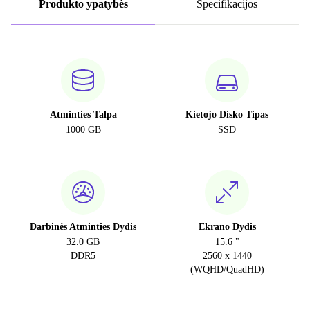
Produkto ypatybės
Specifikacijos
Atminties Talpa
Kietojo Disko Tipas
1000 GB
SSD
Darbinės Atminties Dydis
Ekrano Dydis
32.0 GB
15.6 "
DDR5
2560 x 1440
(WQHD/QuadHD)