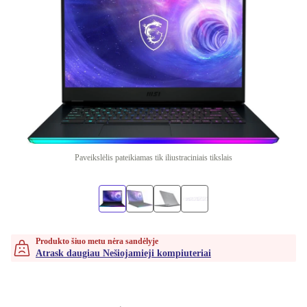
Paveikslėlis pateikiamas tik iliustraciniais tikslais
Produkto šiuo metu nėra sandėlyje
Atrask daugiau Nešiojamieji kompiuteriai