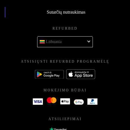
Sutarčių nutraukimas
REFURBED
Lithuania
ATSISIŲSTI REFURBED PROGRAMĖLĘ
MOKĖJIMO BŪDAI
ATSILIEPIMAI
Trustpilot