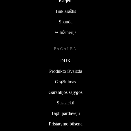
Karjera
Tinklaraštis
Spauda
↪ Inžinerija
PAGALBA
DUK
Produkto išvaizda
Grąžinimas
Garantijos sąlygos
Susisiekti
Tapti pardavėju
Pristatymo būsena