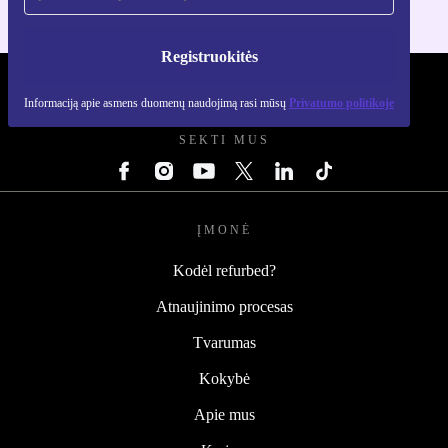
Registruokitės
REFURBED LIETUVA - RETHINK NEW.
Informaciją apie asmens duomenų naudojimą rasi mūsų
Privatumo politikoje
SEKTI MUS
ĮMONĖ
Kodėl refurbed?
Atnaujinimo procesas
Tvarumas
Kokybė
Apie mus