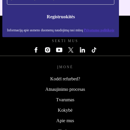
Registruokitės
REFURBED LIETUVA - RETHINK NEW.
Informaciją apie asmens duomenų naudojimą rasi mūsų
Privatumo politikoje
SEKTI MUS
ĮMONĖ
Kodėl refurbed?
Atnaujinimo procesas
Tvarumas
Kokybė
Apie mus