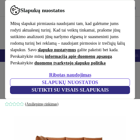
Atsisiųsti programėlę
Atsisiųsti
Slapukų nuostatos
Naudok refurbed greitai ir paprastai
Mūsų slapukai pirmiausia naudojami tam, kad galėtume jums
rodyti aktualesnį turinį. Kad tai veiktų tinkamai, prašome jūsų
sutikimo analizuoti jūsų naršymo elgseną ir suasmeninti jums
rodomą turinį bei reklamą – naudojant pirmosios ir trečiųjų šalių
slapukus. Savo
slapukų nustatymus
galite pakeisti bet kada.
Išmanieji telefonai
Nešiojamieji kompiuteriai
Planšetės
Išmanieji laik
Perskaitykite mūsų
informaciją apie duomenų apsaugą
.
Perskaitykite
duomenų tvarkytojo slapukų politiką
Pradžios puslapis
Produktai
Namų ūkis
Baldai
Ribotas naudojimas
SLAPUKŲ NUOSTATOS
Noa kampinė sofa kairėje Soffy Cognac
SUTIKTI SU VISAIS SLAPUKAIS
ruda
(Atsiliepimų rinkimas)