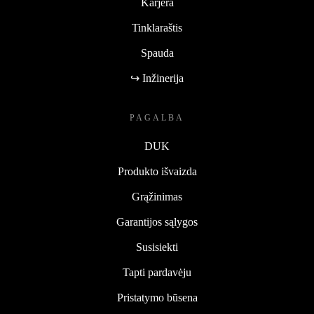
Karjera
Tinklaraštis
Spauda
↪ Inžinerija
PAGALBA
DUK
Produkto išvaizda
Grąžinimas
Garantijos sąlygos
Susisiekti
Tapti pardavėju
Pristatymo būsena