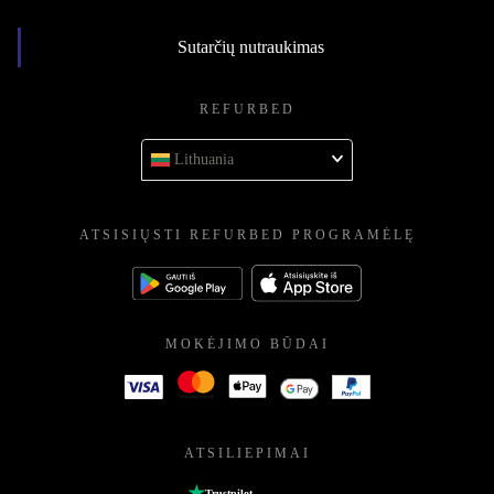
Sutarčių nutraukimas
REFURBED
Lithuania
ATSISIŲSTI REFURBED PROGRAMĖLĘ
MOKĖJIMO BŪDAI
ATSILIEPIMAI
Trustpilot