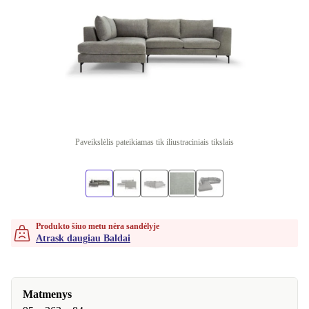
Paveikslėlis pateikiamas tik iliustraciniais tikslais
Produkto šiuo metu nėra sandėlyje
Atrask daugiau Baldai
Matmenys