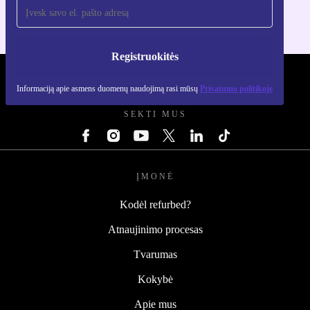
Registruokitės
REFURBED LIETUVA - RETHINK NEW.
Informaciją apie asmens duomenų naudojimą rasi mūsų
Privatumo politikoje
SEKTI MUS
ĮMONĖ
Kodėl refurbed?
Atnaujinimo procesas
Tvarumas
Kokybė
Apie mus