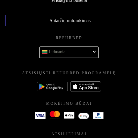
Pristatymo būsena
Sutarčių nutraukimas
REFURBED
Lithuania
ATSISIŲSTI REFURBED PROGRAMĖLĘ
MOKĖJIMO BŪDAI
ATSILIEPIMAI