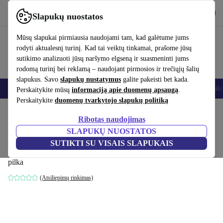
Atsisiųsti programėlę
Atsisiųsti
Slapukų nuostatos
Naudok refurbed greitai ir paprastai
Mūsų slapukai pirmiausia naudojami tam, kad galėtume jums
rodyti aktualesnį turinį. Kad tai veiktų tinkamai, prašome jūsų
sutikimo analizuoti jūsų naršymo elgseną ir suasmeninti jums
rodomą turinį bei reklamą – naudojant pirmosios ir trečiųjų šalių
slapukus. Savo
slapukų nustatymus
galite pakeisti bet kada.
Išmanieji telefonai
Nešiojamieji kompiuteriai
Planšetės
Išmanieji laik
Perskaitykite mūsų
informaciją apie duomenų apsaugą
.
Perskaitykite
duomenų tvarkytojo slapukų politiką
Pradžios puslapis
Produktai
Namų ūkis
Baldai
Ribotas naudojimas
SLAPUKŲ NUOSTATOS
Noa kampinė sofa kairė recamier Planet
SUTIKTI SU VISAIS SLAPUKAIS
Grey Green
pilka
(Atsiliepimų rinkimas)