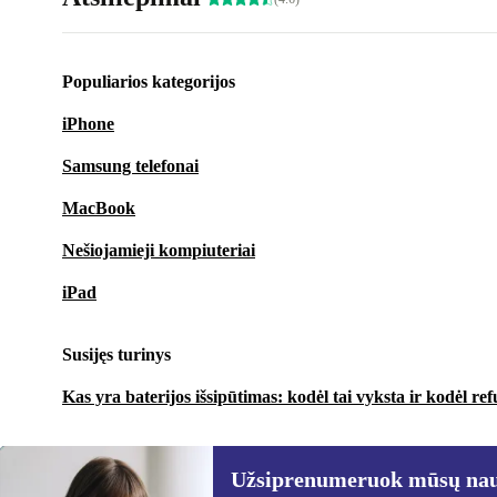
Populiarios kategorijos
iPhone
Samsung telefonai
MacBook
Nešiojamieji kompiuteriai
iPad
Susijęs turinys
Kas yra baterijos išsipūtimas: kodėl tai vyksta ir kodėl ref
Užsiprenumeruok mūsų nauj