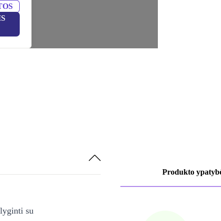
TOS
IS
Produkto ypatyb
lyginti su