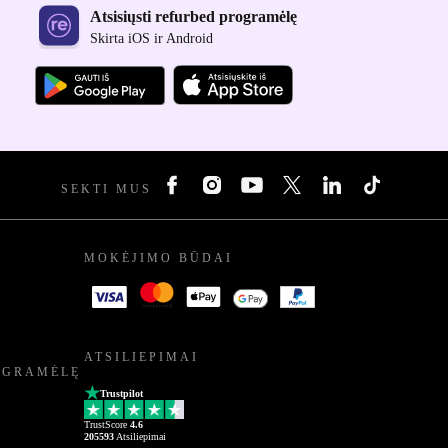
Atsisiųsti refurbed programėlę
Skirta iOS ir Android
SEKTI MUS
MOKĖJIMO BŪDAI
ATSILIEPIMAI
OGRAMĖLĘ
Trustpilot
TrustScore
4.6
205593
Atsiliepimai