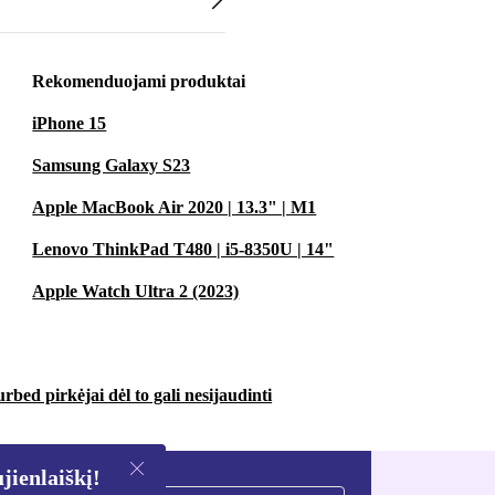
Rekomenduojami produktai
iPhone 15
Samsung Galaxy S23
Apple MacBook Air 2020 | 13.3" | M1
Lenovo ThinkPad T480 | i5-8350U | 14"
Apple Watch Ultra 2 (2023)
urbed pirkėjai dėl to gali nesijaudinti
ienlaiškį!