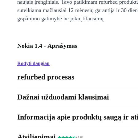
naujais įrenginiais. Tavo patikimam refurbed produkt
suteikiama mažiausiai 12 mėnesių garantija ir 30 d
grąžinimo galimybė be jokių klausimų.
Nokia 1.4 - Aprašymas
Rodyti daugiau
refurbed procesas
Dažnai užduodami klausimai
Informacija apie produktų saugą ir ati
Atsiliepimai
(4.6)