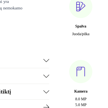
ui yra
ienų nemokamo
Spalva
Juoda/pilka
tiktį
Kamera
8.0 MP
5.0 MP