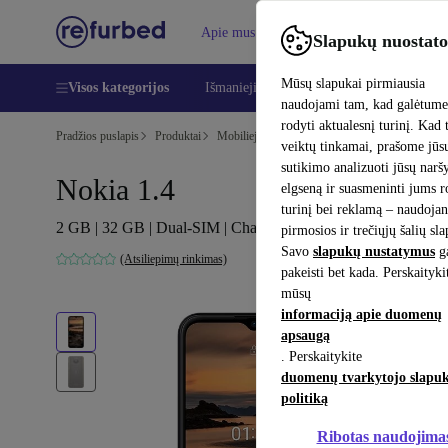
Apie mus
Pagalba
Slapukų nuostato
Mūsų slapukai pirmiausia
Visos kategorijos
Išmanieji telefonai
Nešiojamieji kompiu
naudojami tam, kad galėtum
rodyti aktualesnį turinį. Kad 
Pradžios puslapis
Produktai
Mobilieji telefonai ir išmanieji telefonai
Nokia 
veiktų tinkamai, prašome jūs
sutikimo analizuoti jūsų nar
Nokia 1.4
elgseną ir suasmeninti jums 
turinį bei reklamą – naudojan
2 GB | 32 GB | Dual-SIM | Charcoal
pirmosios ir trečiųjų šalių sl
Savo
slapukų nustatymus
ga
(Atsiliepimų rinkimas)
pakeisti bet kada. Perskaityki
mūsų
informaciją apie duomenų
apsaugą
. Perskaitykite
duomenų tvarkytojo slapu
politiką
Ribotas naudojima