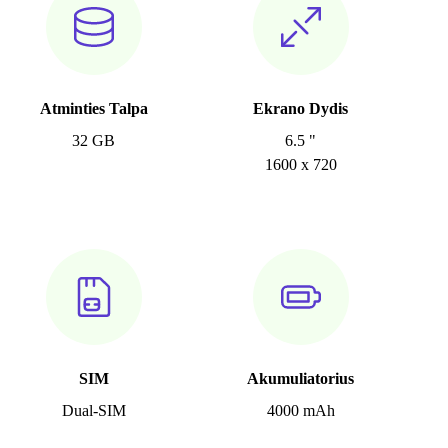
Atminties Talpa
Ekrano Dydis
32 GB
6.5 "
1600 x 720
SIM
Akumuliatorius
Dual-SIM
4000 mAh