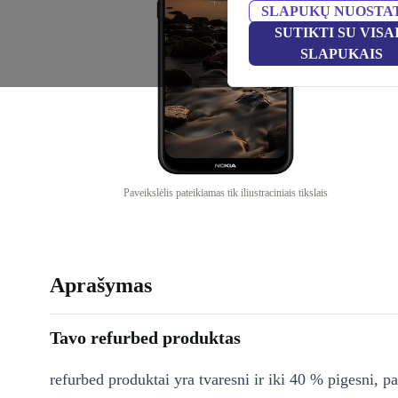
SLAPUKŲ NUOSTA
SUTIKTI SU VISA
SLAPUKAIS
Paveikslėlis pateikiamas tik iliustraciniais tikslais
Aprašymas
Tavo refurbed produktas
refurbed produktai yra tvaresni ir iki 40 % pigesni, pa