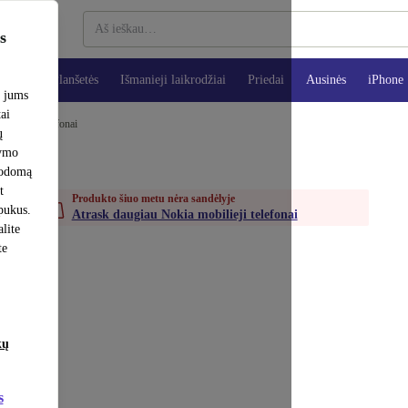
s
teriai
Planšetės
Išmanieji laikrodžiai
Priedai
Ausinės
iPhone
e jums
tai
mobilieji telefonai
ų
šymo
rodomą
t
Produkto šiuo metu nėra sandėlyje
apukus.
Atrask daugiau Nokia mobilieji telefonai
lite
te
kų
s