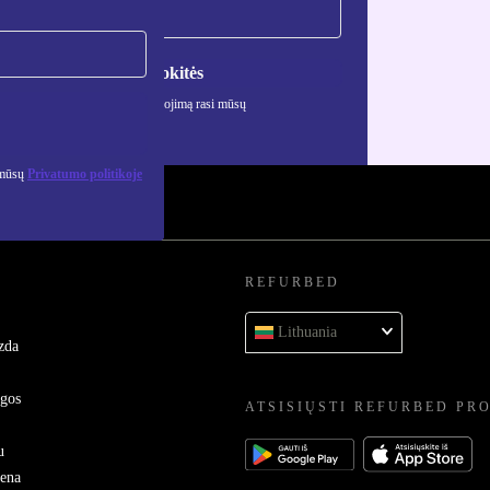
Registruokitės
ciją apie asmens duomenų naudojimą rasi mūsų
mo politikoje
.
 mūsų
Privatumo politikoje
REFURBED
Lithuania
zda
ygos
ATSISIŲSTI REFURBED PR
u
sena