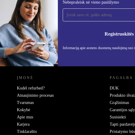
Nebepraleisk nė vieno pasiūlymo
Užsiprenumeruok mūsų
naujienlaiškį!
Nebepraleisk nė vieno pasiūlymo.
Informa
Privatu
Registruokitės
Informaciją apie asmens duomenų naudojimą rasi
REFURBED LIETUVA - RETHINK NEW.
ĮMONĖ
PAGALBA
Kodėl refurbed?
DUK
Atnaujinimo procesas
Produkto išvai
Tvarumas
Grąžinimas
Kokybė
Garantijos sąl
Apie mus
Susisiekti
Karjera
Tapti pardavėj
Tinklaraštis
Pristatymo bū