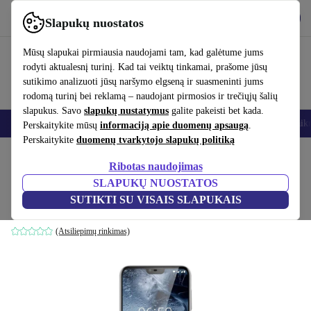
Atsisiųsti programėlę
Atsisiųsti
Slapukų nuostatos
Naudok refurbed greitai ir paprastai
Mūsų slapukai pirmiausia naudojami tam, kad galėtume jums
rodyti aktualesnį turinį. Kad tai veiktų tinkamai, prašome jūsų
sutikimo analizuoti jūsų naršymo elgseną ir suasmeninti jums
rodomą turinį bei reklamą – naudojant pirmosios ir trečiųjų šalių
slapukus. Savo
slapukų nustatymus
galite pakeisti bet kada.
Išmanieji telefonai
Nešiojamieji kompiuteriai
Planšetės
Išmanieji laik
Perskaitykite mūsų
informaciją apie duomenų apsaugą
.
Perskaitykite
duomenų tvarkytojo slapukų politiką
Pradžios puslapis
Produktai
Mobilieji telefonai ir išmanieji telefonai
Nokia mobilieji
Ribotas naudojimas
SLAPUKŲ NUOSTATOS
Nokia 6.1 Plus
SUTIKTI SU VISAIS SLAPUKAIS
64 GB | Dual-SIM | baltas
(Atsiliepimų rinkimas)