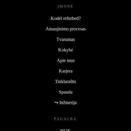
ĮMONĖ
Kodėl refurbed?
Atnaujinimo procesas
Tvarumas
Kokybė
Apie mus
Karjera
Tinklaraštis
Spauda
↪ Inžinerija
PAGALBA
DUK