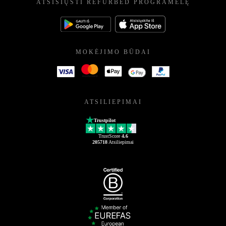
ATSISIŲSTI REFURBED PROGRAMĖLĘ
MOKĖJIMO BŪDAI
ATSILIEPIMAI
Trustpilot
TrustScore
4.6
205718
Atsiliepimai