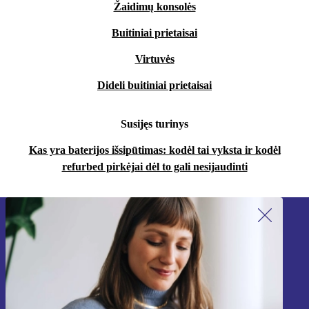
Žaidimų konsolės
Buitiniai prietaisai
Virtuvės
Dideli buitiniai prietaisai
Susijęs turinys
Kas yra baterijos išsipūtimas: kodėl tai vyksta ir kodėl
refurbed pirkėjai dėl to gali nesijaudinti
Užsiprenumeruok mūsų naujienlaiškį!
Nebepraleisk nė vieno pasiūlymo.