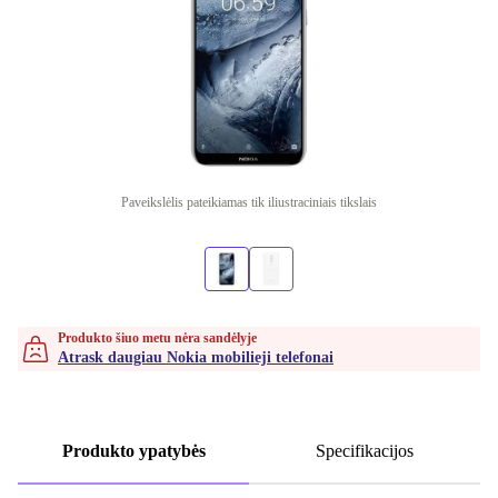
Paveikslėlis pateikiamas tik iliustraciniais tikslais
Produkto šiuo metu nėra sandėlyje
Atrask daugiau Nokia mobilieji telefonai
Produkto ypatybės
Specifikacijos