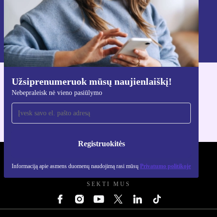
Registruokitės
Informaciją apie asmens duomenų naudojimą rasi mūsų
Privatumo politikoje
.
Užsiprenumeruok mūsų naujienlaiškį!
Atsisiųsti refurbed programėlę
Nebepraleisk nė vieno pasiūlymo
Skirta iOS ir Android
Registruokitės
REFURBED LIETUVA - RETHINK NEW.
Informaciją apie asmens duomenų naudojimą rasi mūsų
Privatumo politikoje
SEKTI MUS