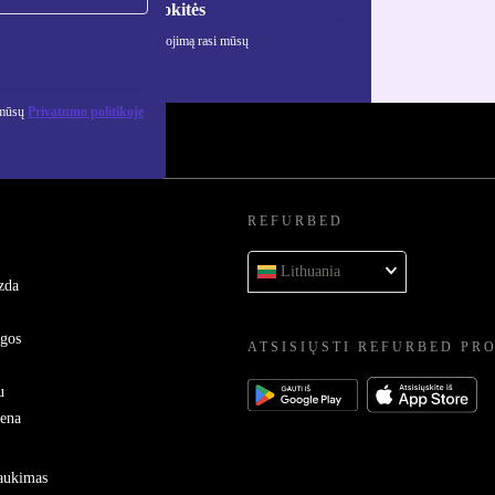
Registruokitės
ciją apie asmens duomenų naudojimą rasi mūsų
mo politikoje
.
 mūsų
Privatumo politikoje
REFURBED
Lithuania
zda
ygos
ATSISIŲSTI REFURBED PR
u
sena
raukimas