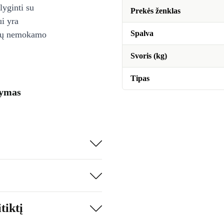
lyginti su
Prekės ženklas
ui yra
Spalva
ienų nemokamo
Svoris (kg)
Tipas
šymas
tiktį