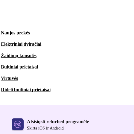
Naujos prekės
Elektriniai dviračiai
Žaidimų konsolės
Buitiniai prietaisai
Virtuvės
Dideli buitiniai prietaisai
Atsisiųsti refurbed programėlę
Skirta iOS ir Android