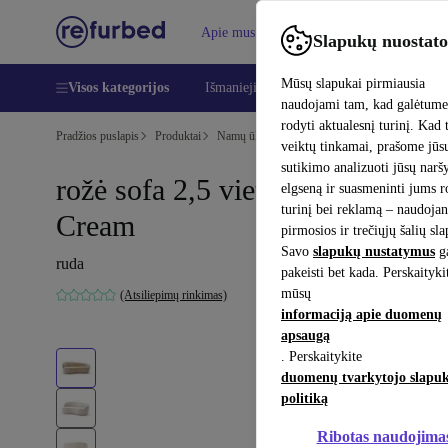
Apie mus
Pagalba
Slapukų nuostato
Mūsų slapukai pirmiausia
Visos kategorijos
Išmanieji telefonai
Nešiojamieji kompiu
naudojami tam, kad galėtum
rodyti aktualesnį turinį. Kad 
Pradžios puslapis
Produktai
Namų ūkis
Baldai
veiktų tinkamai, prašome jūs
sutikimo analizuoti jūsų nar
rožė sofa 2,5 vietų sofa Danny
elgseną ir suasmeninti jums 
turinį bei reklamą – naudojan
Cream
pirmosios ir trečiųjų šalių sl
Savo
slapukų nustatymus
ga
ruda
pakeisti bet kada. Perskaityki
mūsų
(Atsiliepimų rinkimas)
informaciją apie duomenų
apsaugą
. Perskaitykite
duomenų tvarkytojo slapu
politiką
Ribotas naudojima