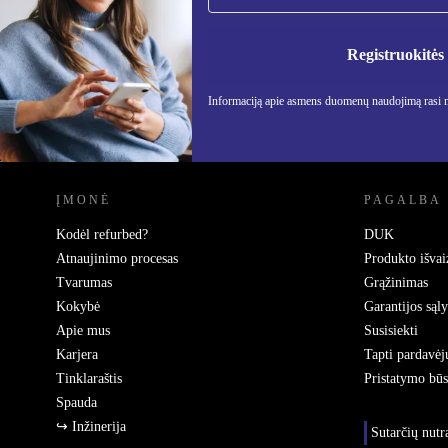
Nebepraleisk nė vieno pasiūlymo.
Informa
Privatu
Registruokitės
Informaciją apie asmens duomenų naudojimą rasi
REFURBED LIETUVA - RETHINK NEW.
ĮMONĖ
PAGALBA
Kodėl refurbed?
DUK
Atnaujinimo procesas
Produkto išvai
Tvarumas
Grąžinimas
Kokybė
Garantijos sąl
Apie mus
Susisiekti
Karjera
Tapti pardavėj
Tinklaraštis
Pristatymo bū
Spauda
↪ Inžinerija
Sutarčių nut