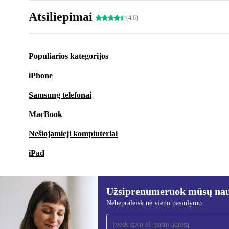
Atsiliepimai
(4.6)
Populiarios kategorijos
iPhone
Samsung telefonai
MacBook
Nešiojamieji kompiuteriai
iPad
Užsiprenumeruok mūsų nauj
Nebepraleisk nė vieno pasiūlymo
Užsiprenumeruok mūsų
naujienlaiškį!