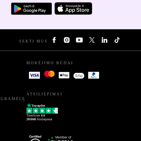
SEKTI MUS
MOKĖJIMO BŪDAI
ATSILIEPIMAI
OGRAMĖLĘ
Trustpilot
TrustScore
4.6
205848
Atsiliepimai