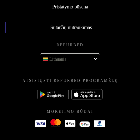
Pristatymo būsena
Sutarčių nutraukimas
REFURBED
Lithuania
ATSISIŲSTI REFURBED PROGRAMĖLĘ
MOKĖJIMO BŪDAI