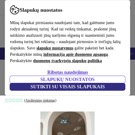
Atsisiųsti programėlę
Atsisiųsti
Slapukų nuostatos
Naudok refurbed greitai ir paprastai
Mūsų slapukai pirmiausia naudojami tam, kad galėtume jums
rodyti aktualesnį turinį. Kad tai veiktų tinkamai, prašome jūsų
sutikimo analizuoti jūsų naršymo elgseną ir suasmeninti jums
rodomą turinį bei reklamą – naudojant pirmosios ir trečiųjų šalių
slapukus. Savo
slapukų nustatymus
galite pakeisti bet kada.
Išmanieji telefonai
Nešiojamieji kompiuteriai
Planšetės
Išmanieji laik
Perskaitykite mūsų
informaciją apie duomenų apsaugą
.
Perskaitykite
duomenų tvarkytojo slapukų politiką
Pradžios puslapis
Produktai
Namų ūkis
Baldai
Ribotas naudojimas
SLAPUKŲ NUOSTATOS
Sallanan vaikiškas fotelis mėlyna
SUTIKTI SU VISAIS SLAPUKAIS
mėlyna
(Atsiliepimų rinkimas)