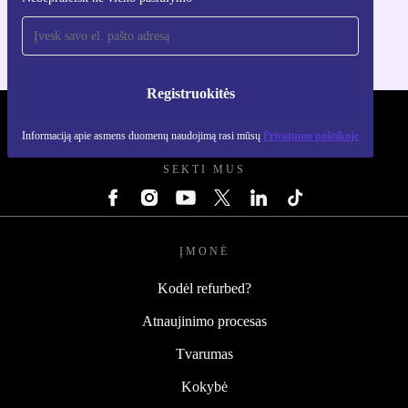
Skirta iOS ir Android
Registruokitės
REFURBED LIETUVA - RETHINK NEW.
Informaciją apie asmens duomenų naudojimą rasi mūsų
Privatumo politikoje
SEKTI MUS
ĮMONĖ
Kodėl refurbed?
Atnaujinimo procesas
Tvarumas
Kokybė