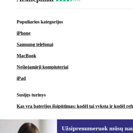
Populiarios kategorijos
iPhone
Samsung telefonai
MacBook
Nešiojamieji kompiuteriai
iPad
Susijęs turinys
Kas yra baterijos išsipūtimas: kodėl tai vyksta ir kodėl ref
Užsiprenumeruok mūsų nauj