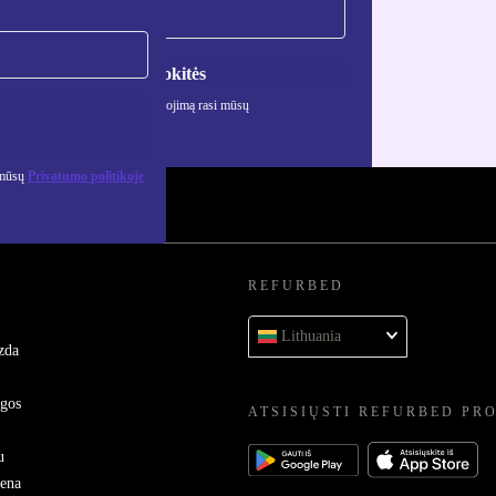
Registruokitės
ciją apie asmens duomenų naudojimą rasi mūsų
mo politikoje
.
 mūsų
Privatumo politikoje
REFURBED
Lithuania
zda
ygos
ATSISIŲSTI REFURBED PR
u
sena