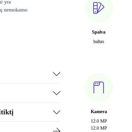
ui yra
ienų nemokamo
Spalva
baltas
tiktį
Kamera
12.0 MP
12.0 MP