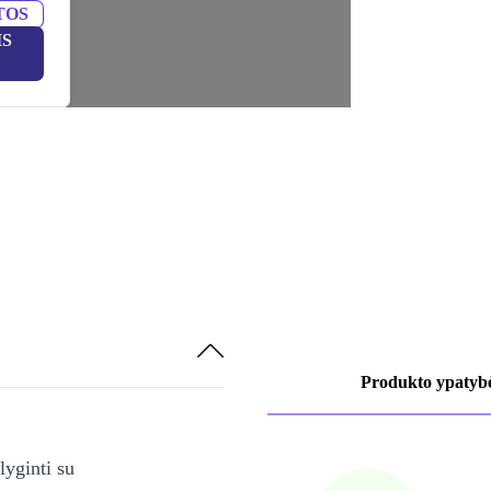
TOS
IS
Produkto ypatyb
lyginti su