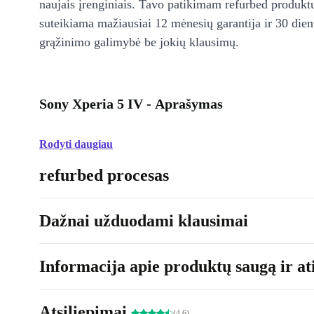
naujais įrenginiais. Tavo patikimam refurbed produkt
suteikiama mažiausiai 12 mėnesių garantija ir 30 d
grąžinimo galimybė be jokių klausimų.
Sony Xperia 5 IV - Aprašymas
Rodyti daugiau
refurbed procesas
Dažnai užduodami klausimai
Informacija apie produktų saugą ir ati
Atsiliepimai
(4.6)