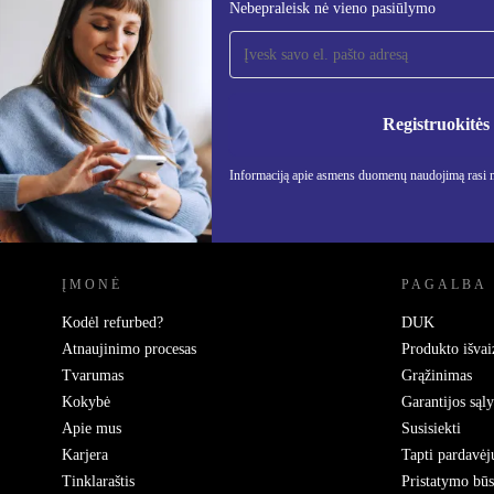
Nebepraleisk nė vieno pasiūlymo
Užsiprenumeruok mūsų
naujienlaiškį!
Nebepraleisk nė vieno pasiūlymo.
Informa
Privatu
Registruokitės
Informaciją apie asmens duomenų naudojimą rasi
REFURBED LIETUVA - RETHINK NEW.
ĮMONĖ
PAGALBA
Kodėl refurbed?
DUK
Atnaujinimo procesas
Produkto išvai
Tvarumas
Grąžinimas
Kokybė
Garantijos sąl
Apie mus
Susisiekti
Karjera
Tapti pardavėj
Tinklaraštis
Pristatymo bū