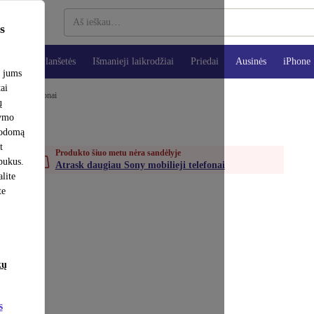
s
teriai
Planšetės
Išmanieji laikrodžiai
Priedai
Ausinės
iPhone
e jums
tai
obilieji telefonai
ų
šymo
rodomą
t
Produkto šiuo metu nėra sandėlyje
apukus.
Atrask daugiau Sony mobilieji telefonai
lite
te
kų
s