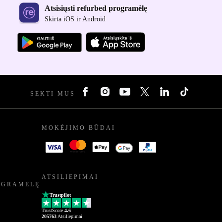
Atsisiųsti refurbed programėlę
Skirta iOS ir Android
SEKTI MUS
MOKĖJIMO BŪDAI
ATSILIEPIMAI
OGRAMĖLĘ
Trustpilot
TrustScore
4.6
205763
Atsiliepimai