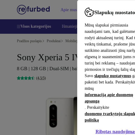
Apie mus
Pagalba
Slapukų nuostato
Mūsų slapukai pirmiausia
Visos kategorijos
Išmanieji telefonai
Nešiojamieji kompiu
naudojami tam, kad galėtum
rodyti aktualesnį turinį. Kad 
Pradžios puslapis
Produktai
Mobilieji telefonai ir išmanieji telefonai
Sony m
veiktų tinkamai, prašome jūs
sutikimo analizuoti jūsų nar
Sony Xperia 5 IV
elgseną ir suasmeninti jums 
turinį bei reklamą – naudojan
8 GB | 128 GB | Dual-SIM | baltas
pirmosios ir trečiųjų šalių sl
Savo
slapukų nustatymus
ga
(4,5/5)
pakeisti bet kada. Perskaityki
mūsų
informaciją apie duomenų
apsaugą
. Perskaitykite
duomenų tvarkytojo slapu
politiką
Ribotas naudojima