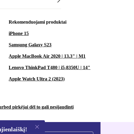
Rekomenduojami produktai
iPhone 15
Samsung Galaxy S23
Apple MacBook Air 2020 | 13.3" | M1
Lenovo ThinkPad T480 | i5-8350U | 14"
Apple Watch Ultra 2 (2023)
urbed pirkėjai dėl to gali nesijaudinti
ienlaiškį!