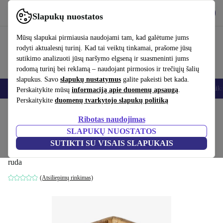
Atsisiųsti programėlę
Atsisiųsti
Slapukų nuostatos
Naudok refurbed greitai ir paprastai
Mūsų slapukai pirmiausia naudojami tam, kad galėtume jums
rodyti aktualesnį turinį. Kad tai veiktų tinkamai, prašome jūsų
sutikimo analizuoti jūsų naršymo elgseną ir suasmeninti jums
rodomą turinį bei reklamą – naudojant pirmosios ir trečiųjų šalių
slapukus. Savo
slapukų nustatymus
galite pakeisti bet kada.
Išmanieji telefonai
Nešiojamieji kompiuteriai
Planšetės
Išmanieji laik
Perskaitykite mūsų
informaciją apie duomenų apsaugą
.
Perskaitykite
duomenų tvarkytojo slapukų politiką
Pradžios puslapis
Produktai
Namų ūkis
Baldai
Ribotas naudojimas
SLAPUKŲ NUOSTATOS
Togo kampinė sofa Pull-Up-oda
SUTIKTI SU VISAIS SLAPUKAIS
Kamelbraun
ruda
(Atsiliepimų rinkimas)