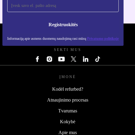
Registruokitės
REFURBED LIETUVA - RETHINK NEW.
Informaciją apie asmens duomenų naudojimą rasi mūsų
Privatumo politikoje
SEKTI MUS
ĮMONĖ
Kodėl refurbed?
Atnaujinimo procesas
Tvarumas
Kokybė
Apie mus