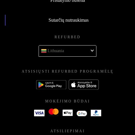
Pristatymo būsena
Sutarčių nutraukimas
REFURBED
Lithuania
ATSISIŲSTI REFURBED PROGRAMĖLĘ
MOKĖJIMO BŪDAI
ATSILIEPIMAI