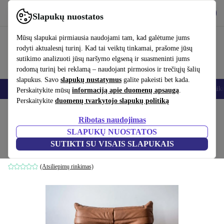
Atsisiųsti programėlę
Atsisiųsti
Slapukų nuostatos
Naudok refurbed greitai ir paprastai
Mūsų slapukai pirmiausia naudojami tam, kad galėtume jums
rodyti aktualesnį turinį. Kad tai veiktų tinkamai, prašome jūsų
sutikimo analizuoti jūsų naršymo elgseną ir suasmeninti jums
rodomą turinį bei reklamą – naudojant pirmosios ir trečiųjų šalių
slapukus. Savo
slapukų nustatymus
galite pakeisti bet kada.
Išmanieji telefonai
Nešiojamieji kompiuteriai
Planšetės
Išmanieji laik
Perskaitykite mūsų
informaciją apie duomenų apsaugą
.
Perskaitykite
duomenų tvarkytojo slapukų politiką
Pradžios puslapis
Produktai
Namų ūkis
Baldai
Ribotas naudojimas
SLAPUKŲ NUOSTATOS
Togo fotelis lygi oda Folk Brown
SUTIKTI SU VISAIS SLAPUKAIS
ruda
(Atsiliepimų rinkimas)