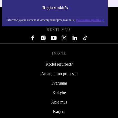
Registruokitės
REFURBED LIETUVA - RETHINK NEW.
Informaciją apie asmens duomenų naudojimą rasi mūsų
Privatumo politikoje
SEKTI MUS
ĮMONĖ
Kodėl refurbed?
Atnaujinimo procesas
Tvarumas
Kokybė
Apie mus
Karjera