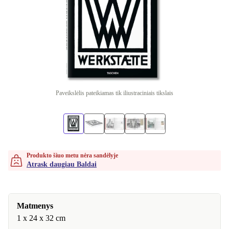
Paveikslėlis pateikiamas tik iliustraciniais tikslais
Produkto šiuo metu nėra sandėlyje
Atrask daugiau Baldai
Matmenys
1 x 24 x 32 cm