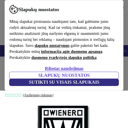
Atsisiųsti programėlę
Atsisiųsti
Slapukų nuostatos
Naudok refurbed greitai ir paprastai
Mūsų slapukai pirmiausia naudojami tam, kad galėtume jums
rodyti aktualesnį turinį. Kad tai veiktų tinkamai, prašome jūsų
sutikimo analizuoti jūsų naršymo elgseną ir suasmeninti jums
rodomą turinį bei reklamą – naudojant pirmosios ir trečiųjų šalių
slapukus. Savo
slapukų nustatymus
galite pakeisti bet kada.
Išmanieji telefonai
Nešiojamieji kompiuteriai
Planšetės
Išmanieji laik
Perskaitykite mūsų
informaciją apie duomenų apsaugą
.
Perskaitykite
duomenų tvarkytojo slapukų politiką
Pradžios puslapis
Produktai
Namų ūkis
Baldai
Ribotas naudojimas
SLAPUKŲ NUOSTATOS
Wiener Werkstätte
SUTIKTI SU VISAIS SLAPUKAIS
balta
(Atsiliepimų rinkimas)