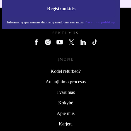
Registruokitės
REFURBED LIETUVA - RETHINK NEW.
Informaciją apie asmens duomenų naudojimą rasi mūsų
Privatumo politikoje
SEKTI MUS
ĮMONĖ
Kodėl refurbed?
Atnaujinimo procesas
Tvarumas
Kokybė
Apie mus
Karjera