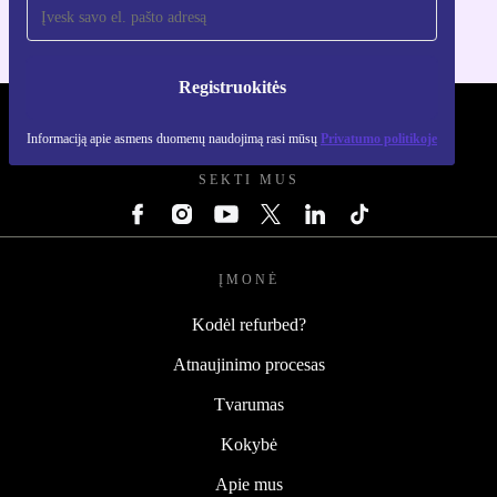
Registruokitės
REFURBED LIETUVA - RETHINK NEW.
Informaciją apie asmens duomenų naudojimą rasi mūsų
Privatumo politikoje
SEKTI MUS
ĮMONĖ
Kodėl refurbed?
Atnaujinimo procesas
Tvarumas
Kokybė
Apie mus