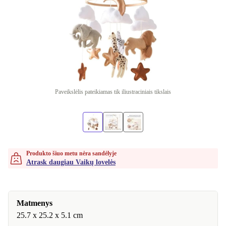
Paveikslėlis pateikiamas tik iliustraciniais tikslais
Produkto šiuo metu nėra sandėlyje
Atrask daugiau Vaikų lovelės
Matmenys
25.7 x 25.2 x 5.1 cm