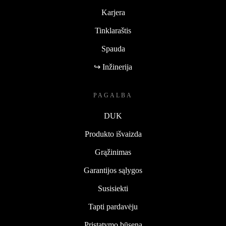
Karjera
Tinklaraštis
Spauda
↪ Inžinerija
PAGALBA
DUK
Produkto išvaizda
Grąžinimas
Garantijos sąlygos
Susisiekti
Tapti pardavėju
Pristatymo būsena