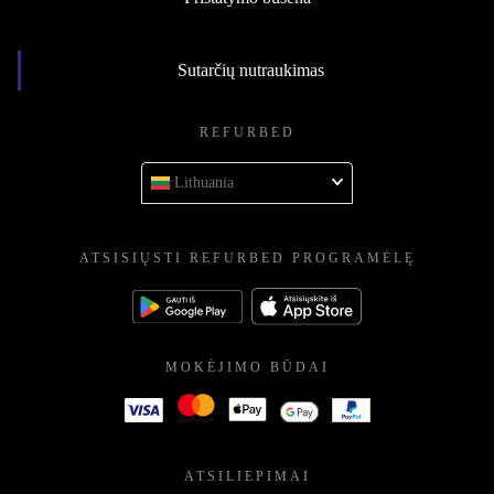
Sutarčių nutraukimas
REFURBED
Lithuania
ATSISIŲSTI REFURBED PROGRAMĖLĘ
MOKĖJIMO BŪDAI
ATSILIEPIMAI