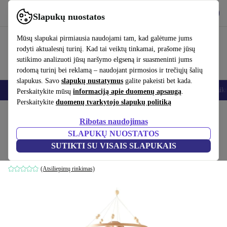
Atsisiųsti programėlę
Atsisiųsti
Slapukų nuostatos
Naudok refurbed greitai ir paprastai
Mūsų slapukai pirmiausia naudojami tam, kad galėtume jums
rodyti aktualesnį turinį. Kad tai veiktų tinkamai, prašome jūsų
sutikimo analizuoti jūsų naršymo elgseną ir suasmeninti jums
rodomą turinį bei reklamą – naudojant pirmosios ir trečiųjų šalių
slapukus. Savo
slapukų nustatymus
galite pakeisti bet kada.
Išmanieji telefonai
Nešiojamieji kompiuteriai
Planšetės
Išmanieji laik
Perskaitykite mūsų
informaciją apie duomenų apsaugą
.
Perskaitykite
duomenų tvarkytojo slapukų politiką
Pradžios puslapis
Kūdikiai ir vaikai
Vaikų lovelės
Ribotas naudojimas
SLAPUKŲ NUOSTATOS
Let's Make kūdikis Mobile miško gyvūnai
SUTIKTI SU VISAIS SLAPUKAIS
Daugiaspalvis
(Atsiliepimų rinkimas)