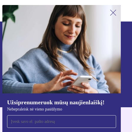
Užsiprenumeruok mūsų naujienlaiškį!
Nebepraleisk nė vieno pasiūlymo.
Registruokitės
Informaciją apie asmens duomenų naudojimą rasi mūsų
Privatumo politikoje
.
Užsiprenumeruok mūsų naujienlaiškį!
Nebepraleisk nė vieno pasiūlymo
Atsisiųsti refurbed programėlę
Skirta iOS ir Android