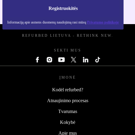
Registruokitės
Informaciją apie asmens duomenų naudojimą rasi mūsų
Privatumo politikoje
REFURBED LIETUVA - RETHINK NEW.
SEKTI MUS
ĮMONĖ
Kodėl refurbed?
Atnaujinimo procesas
Tvarumas
Kokybė
Apie mus