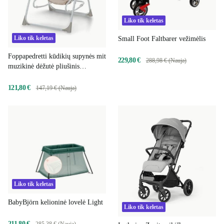
Liko tik keletas
Liko tik keletas
Small Foot Faltbarer vežimėlis
Foppapedretti kūdikių supynės mit
229,80 €
288,98 € (Nauja)
muzikinė dėžutė pliušinis
meškinas
121,80 €
147,19 € (Nauja)
Liko tik keletas
BabyBjörn kelioninė lovelė Light
Liko tik keletas
211,80 €