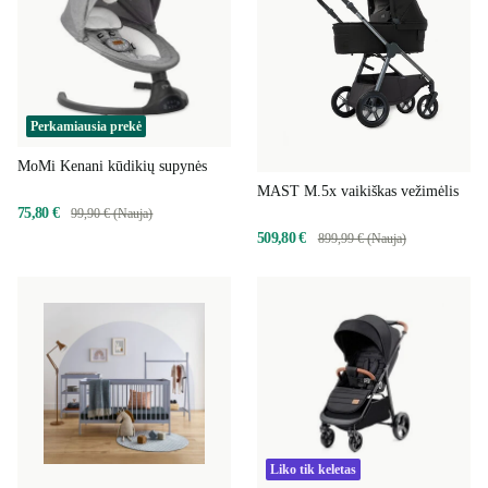
Perkamiausia prekė
MoMi Kenani kūdikių supynės
MAST M.5x vaikiškas vežimėlis
75,80 €
99,90 € (Nauja)
509,80 €
899,99 € (Nauja)
Liko tik keletas