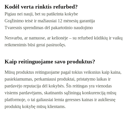
Kodėl verta rinktis refurbed?
Pigiau nei nauji, bet su patikrinta kokybe
Grąžinimo teisė ir mažiausiai 12 mėnesių garantija
Tvaresnis sprendimas dėl pakartotinio naudojimo
Nesvarbu, ar namuose, ar kelionėje – su refurbed kūdikių ir vaikų
reikmenimis būsi gerai pasiruošęs.
Kaip reitinguojame savo produktus?
Mūsų produktus reitinguojame pagal tokius veiksnius kaip kaina,
pasiekiamumas, perkamiausi produktai, pristatymo laikas ir
pardavėjo reputacija dėl kokybės. Šis reitingas yra vienodas
visiems pardavėjams, skatinantis sąžiningą konkurenciją mūsų
platformoje, o tai galiausiai lemia geresnes kainas ir aukštesnę
produktų kokybę mūsų klientams.