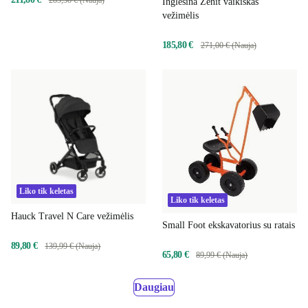
285,38 € (Nauja)
Inglesina Zenit vaikiškas
vežimėlis
185,80 €
271,00 € (Nauja)
Liko tik keletas
Liko tik keletas
Hauck Travel N Care vežimėlis
Small Foot ekskavatorius su ratais
89,80 €
139,99 € (Nauja)
65,80 €
89,99 € (Nauja)
Daugiau