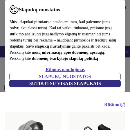
Atsisiųsti programėlę
Atsisiųsti
Slapukų nuostatos
Naudok refurbed greitai ir paprastai
Mūsų slapukai pirmiausia naudojami tam, kad galėtume jums
rodyti aktualesnį turinį. Kad tai veiktų tinkamai, prašome jūsų
sutikimo analizuoti jūsų naršymo elgseną ir suasmeninti jums
rodomą turinį bei reklamą – naudojant pirmosios ir trečiųjų šalių
slapukus. Savo
slapukų nustatymus
galite pakeisti bet kada.
Išmanieji telefonai
Nešiojamieji kompiuteriai
Planšetės
Išmanieji laik
Perskaitykite mūsų
informaciją apie duomenų apsaugą
.
Perskaitykite
duomenų tvarkytojo slapukų politiką
Pradžios puslapis
Ribotas naudojimas
Kūdikiai ir vaikai:
SLAPUKŲ NUOSTATOS
SUTIKTI SU VISAIS SLAPUKAIS
Kaina
Prekės ženklas
Filtras
Rūšiuoti