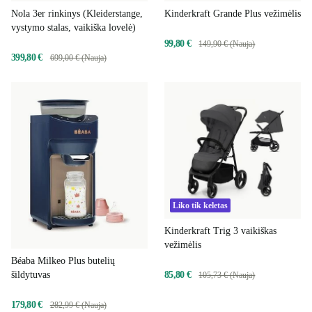
Nola 3er rinkinys (Kleiderstange,
Kinderkraft Grande Plus vežimėlis
vystymo stalas, vaikiška lovelė)
99,80 €
149,90 € (Nauja)
399,80 €
699,00 € (Nauja)
Liko tik keletas
Kinderkraft Trig 3 vaikiškas
vežimėlis
Béaba Milkeo Plus butelių
85,80 €
šildytuvas
105,73 € (Nauja)
179,80 €
282,99 € (Nauja)