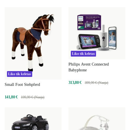
Liko tik keletas
Philips Avent Connected
Babyphone
Liko tik keletas
313,80 €
399,99 € (Nauja)
Small Foot Stehpferd
141,80 €
199,99 € (Nauja)