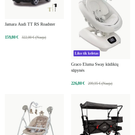
Jamara Audi TT RS Roadster
159,80 €
322,00 € (Nauja)
Liko tik keletas
Graco Eluma Sway kūdikių
sūpynės
226,80 €
299,95 € (Nauja)