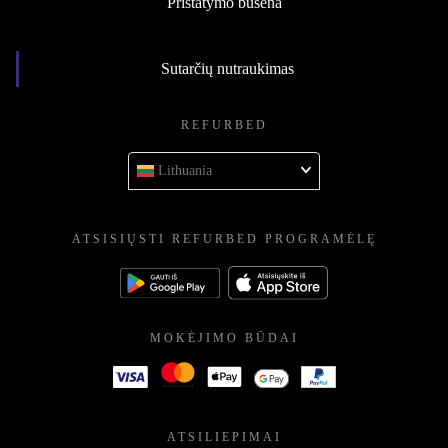
Pristatymo būsena
Sutarčių nutraukimas
REFURBED
Lithuania
ATSISIŲSTI REFURBED PROGRAMĖLĘ
MOKĖJIMO BŪDAI
ATSILIEPIMAI