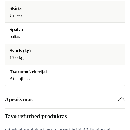
Skirta
Unisex
Spalva
baltas
Svoris (kg)
15.0 kg
Tvarumo kriterijai
Atnaujintas
Aprašymas
Tavo refurbed produktas
refurbed produktai yra tvaresni ir iki 40 % pigesni,