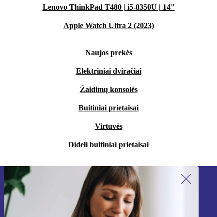
Lenovo ThinkPad T480 | i5-8350U | 14"
Apple Watch Ultra 2 (2023)
Naujos prekės
Elektriniai dviračiai
Žaidimų konsolės
Buitiniai prietaisai
Virtuvės
Dideli buitiniai prietaisai
Užsiprenumeruok mūsų naujienlaiškį!
Nebepraleisk nė vieno pasiūlymo.