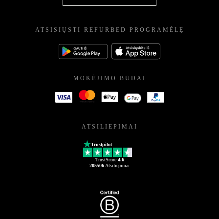
ATSISIŲSTI REFURBED PROGRAMĖLĘ
MOKĖJIMO BŪDAI
ATSILIEPIMAI
Trustpilot
TrustScore
4.6
205506
Atsiliepimai