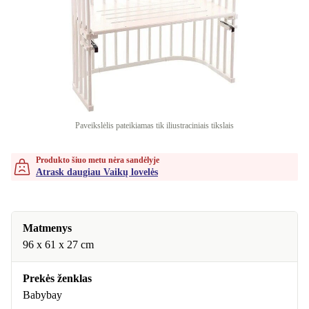
Paveikslėlis pateikiamas tik iliustraciniais tikslais
Produkto šiuo metu nėra sandėlyje
Atrask daugiau Vaikų lovelės
Matmenys
96 x 61 x 27 cm
Prekės ženklas
Babybay