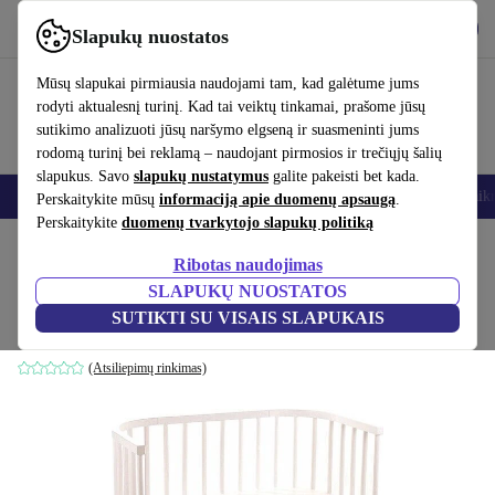
Atsisiųsti programėlę
Atsisiųsti
Slapukų nuostatos
Naudok refurbed greitai ir paprastai
Mūsų slapukai pirmiausia naudojami tam, kad galėtume jums
rodyti aktualesnį turinį. Kad tai veiktų tinkamai, prašome jūsų
sutikimo analizuoti jūsų naršymo elgseną ir suasmeninti jums
rodomą turinį bei reklamą – naudojant pirmosios ir trečiųjų šalių
slapukus. Savo
slapukų nustatymus
galite pakeisti bet kada.
Išmanieji telefonai
Nešiojamieji kompiuteriai
Planšetės
Išmanieji laik
Perskaitykite mūsų
informaciją apie duomenų apsaugą
.
Perskaitykite
duomenų tvarkytojo slapukų politiką
Pradžios puslapis
Kūdikiai ir vaikai
Vaikų lovelės
Ribotas naudojimas
SLAPUKŲ NUOSTATOS
Babybay Maxi prie lovytės lovelė
SUTIKTI SU VISAIS SLAPUKAIS
baltas
(Atsiliepimų rinkimas)