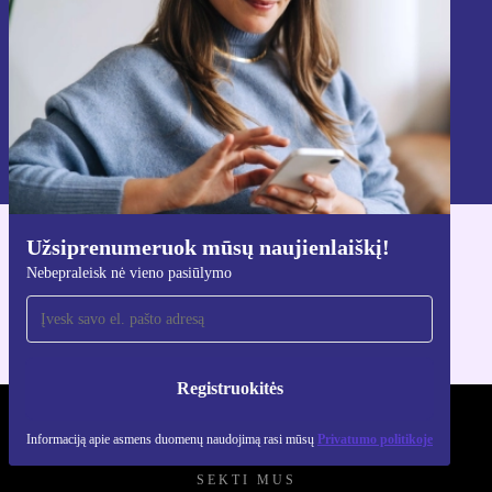
Registruokitės
Informaciją apie asmens duomenų naudojimą rasi mūsų
Privatumo politikoje
.
Užsiprenumeruok mūsų naujienlaiškį!
Atsisiųsti refurbed programėlę
Nebepraleisk nė vieno pasiūlymo
Skirta iOS ir Android
Registruokitės
REFURBED LIETUVA - RETHINK NEW.
Informaciją apie asmens duomenų naudojimą rasi mūsų
Privatumo politikoje
SEKTI MUS