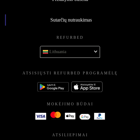
Sutarčių nutraukimas
REFURBED
Lithuania
ATSISIŲSTI REFURBED PROGRAMĖLĘ
MOKĖJIMO BŪDAI
ATSILIEPIMAI