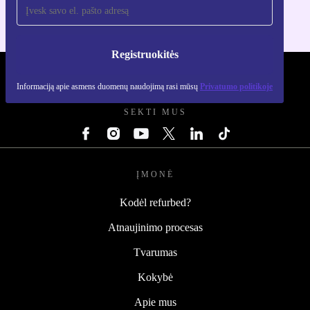
Registruokitės
REFURBED LIETUVA - RETHINK NEW.
Informaciją apie asmens duomenų naudojimą rasi mūsų
Privatumo politikoje
SEKTI MUS
ĮMONĖ
Kodėl refurbed?
Atnaujinimo procesas
Tvarumas
Kokybė
Apie mus