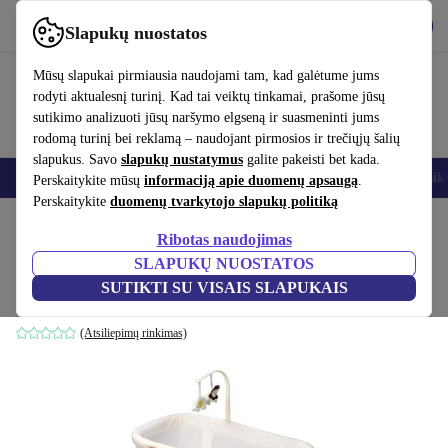
Atsisiųsti programėlę
Atsisiųsti
Slapukų nuostatos
Naudok refurbed greitai ir paprastai
Mūsų slapukai pirmiausia naudojami tam, kad galėtume jums
rodyti aktualesnį turinį. Kad tai veiktų tinkamai, prašome jūsų
sutikimo analizuoti jūsų naršymo elgseną ir suasmeninti jums
rodomą turinį bei reklamą – naudojant pirmosios ir trečiųjų šalių
slapukus. Savo
slapukų nustatymus
galite pakeisti bet kada.
Išmanieji telefonai
Nešiojamieji kompiuteriai
Planšetės
Išmanieji laik
Perskaitykite mūsų
informaciją apie duomenų apsaugą
.
Perskaitykite
duomenų tvarkytojo slapukų politiką
Pradžios puslapis
Kūdikiai ir vaikai
Vaikų lovelės
Ribotas naudojimas
SLAPUKŲ NUOSTATOS
BabyGo SleepGood prie lovytės lovelė
SUTIKTI SU VISAIS SLAPUKAIS
baltas
(Atsiliepimų rinkimas)