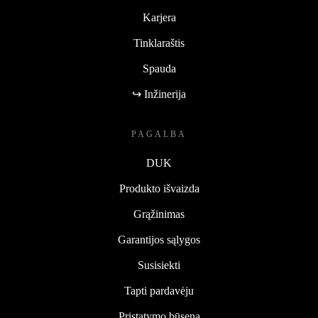
Karjera
Tinklaraštis
Spauda
↪ Inžinerija
PAGALBA
DUK
Produkto išvaizda
Grąžinimas
Garantijos sąlygos
Susisiekti
Tapti pardavėju
Pristatymo būsena