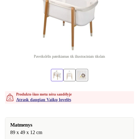
Paveikslėlis pateikiamas tik iliustraciniais tikslais
Produkto šiuo metu nėra sandėlyje
Atrask daugiau Vaikų lovelės
Matmenys
89 x 49 x 12 cm