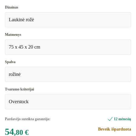
Dizainas
Laukinė rožė
Matmenys
75 x 45 x 20 cm
Spalva
rožinė
Tvarumo kriterijai
Overstock
Pardavėjo suteikta garantija:
12 mėnesių
54
Beveik išparduota
,80 €