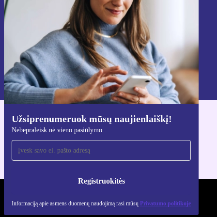
Registruokitės
Informaciją apie asmens duomenų naudojimą rasi mūsų
Privatumo politikoje
.
Užsiprenumeruok mūsų naujienlaiškį!
Atsisiųsti refurbed programėlę
Nebepraleisk nė vieno pasiūlymo
Skirta iOS ir Android
Registruokitės
REFURBED LIETUVA - RETHINK NEW.
Informaciją apie asmens duomenų naudojimą rasi mūsų
Privatumo politikoje