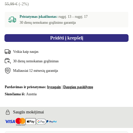
55,99 €
(-2%)
Pristatymas įskaičiuotas:
rugpj. 13 –
rugpj. 17
30 dienų nemokamo grąžinimo garantija
Pridėti į krepšelį
Veikia kaip naujas
30 dienų nemokamas grąžinimas
Mažiausiai 12 mėnesių garantija
Pardavimas ir pristatymas:
byeagain
|
Daugiau pasiūlymų
Siunčiama iš:
Austria
Saugūs mokėjimai