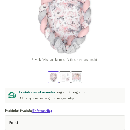
Paveikslėlis pateikiamas tik iliustraciniais tikslais
Pristatymas įskaičiuotas:
rugpj. 13 –
rugpj. 17
30 dienų nemokamo grąžinimo garantija
Pasirinkti išvaizdą
(Informacija)
Puiki