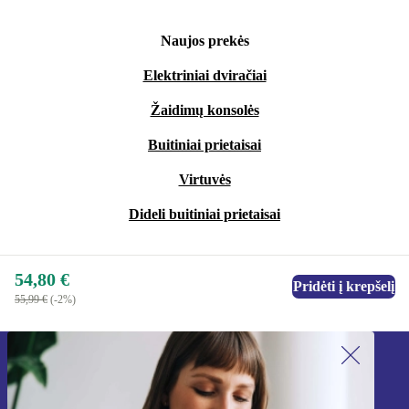
Naujos prekės
Elektriniai dviračiai
Žaidimų konsolės
Buitiniai prietaisai
Virtuvės
Dideli buitiniai prietaisai
54,80 €
Pridėti į krepšelį
55,99 €
(-2%)
Užsiprenumeruok mūsų naujienlaiškį!
Nebepraleisk nė vieno pasiūlymo.