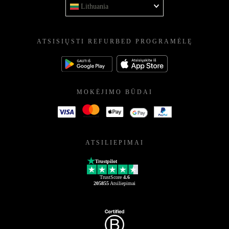
Lithuania
ATSISIŲSTI REFURBED PROGRAMĖLĘ
MOKĖJIMO BŪDAI
ATSILIEPIMAI
Trustpilot
TrustScore
4.6
205855
Atsiliepimai