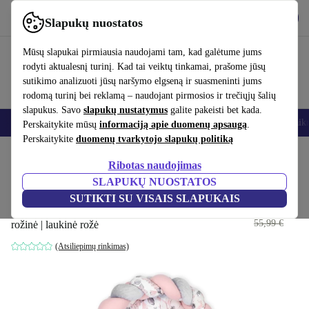
Atsisiųsti programėlę
Atsisiųsti
Slapukų nuostatos
Naudok refurbed greitai ir paprastai
Mūsų slapukai pirmiausia naudojami tam, kad galėtume jums
rodyti aktualesnį turinį. Kad tai veiktų tinkamai, prašome jūsų
sutikimo analizuoti jūsų naršymo elgseną ir suasmeninti jums
rodomą turinį bei reklamą – naudojant pirmosios ir trečiųjų šalių
slapukus. Savo
slapukų nustatymus
galite pakeisti bet kada.
Išmanieji telefonai
Nešiojamieji kompiuteriai
Planšetės
Išmanieji laik
Perskaitykite mūsų
informaciją apie duomenų apsaugą
.
Perskaitykite
duomenų tvarkytojo slapukų politiką
Pradžios puslapis
Kūdikiai ir vaikai
Vaikų lovelės
Ribotas naudojimas
SLAPUKŲ NUOSTATOS
Totsy kūdikis kūdikio lizdas
SUTIKTI SU VISAIS SLAPUKAIS
Kuschelnest
54
,80 €
55,99 €
rožinė | laukinė rožė
(Atsiliepimų rinkimas)