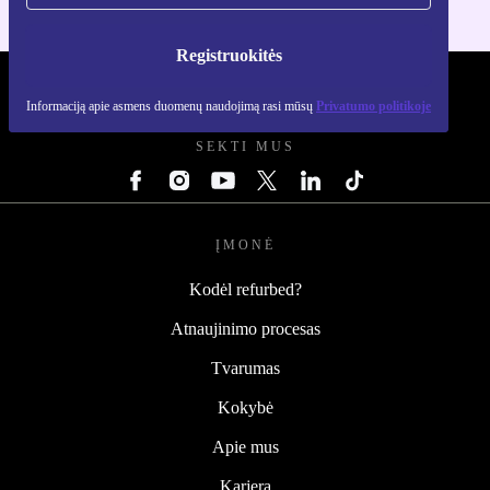
Registruokitės
REFURBED LIETUVA - RETHINK NEW.
Informaciją apie asmens duomenų naudojimą rasi mūsų
Privatumo politikoje
SEKTI MUS
ĮMONĖ
Kodėl refurbed?
Atnaujinimo procesas
Tvarumas
Kokybė
Apie mus
Karjera