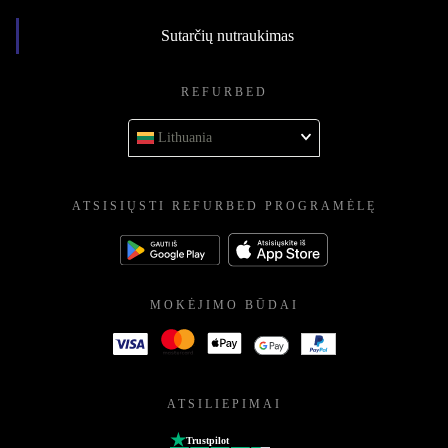
Sutarčių nutraukimas
REFURBED
Lithuania
ATSISIŲSTI REFURBED PROGRAMĖLĘ
MOKĖJIMO BŪDAI
ATSILIEPIMAI
Trustpilot