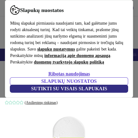
Atsisiųsti programėlę
Atsisiųsti
Slapukų nuostatos
Naudok refurbed greitai ir paprastai
Mūsų slapukai pirmiausia naudojami tam, kad galėtume jums
rodyti aktualesnį turinį. Kad tai veiktų tinkamai, prašome jūsų
sutikimo analizuoti jūsų naršymo elgseną ir suasmeninti jums
rodomą turinį bei reklamą – naudojant pirmosios ir trečiųjų šalių
slapukus. Savo
slapukų nustatymus
galite pakeisti bet kada.
Išmanieji telefonai
Nešiojamieji kompiuteriai
Planšetės
Išmanieji laik
Perskaitykite mūsų
informaciją apie duomenų apsaugą
.
Perskaitykite
duomenų tvarkytojo slapukų politiką
Pradžios puslapis
Kūdikiai ir vaikai
Vaikų lovelės
Ribotas naudojimas
SLAPUKŲ NUOSTATOS
Babysom lopšys čiužinys Bambus
SUTIKTI SU VISAIS SLAPUKAIS
baltas
(Atsiliepimų rinkimas)