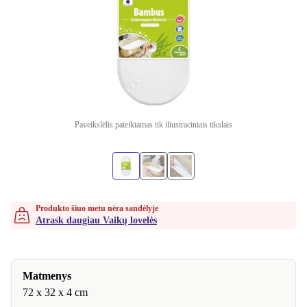
Paveikslėlis pateikiamas tik iliustraciniais tikslais
Produkto šiuo metu nėra sandėlyje
Atrask daugiau Vaikų lovelės
Matmenys
72 x 32 x 4 cm