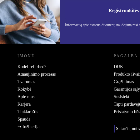
Nebepraleisk nė vieno pasiūlymo.
Informa
Privatu
Registruokitės
Informaciją apie asmens duomenų naudojimą rasi
REFURBED LIETUVA - RETHINK NEW.
ĮMONĖ
PAGALBA
Kodėl refurbed?
DUK
Atnaujinimo procesas
Produkto išvai
Tvarumas
Grąžinimas
Kokybė
Garantijos sąl
Apie mus
Susisiekti
Karjera
Tapti pardavėj
Tinklaraštis
Pristatymo bū
Spauda
↪ Inžinerija
Sutarčių nut