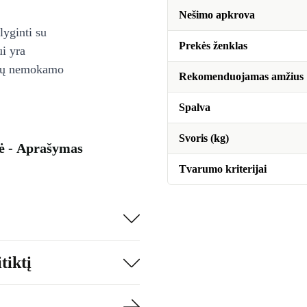
Nešimo apkrova
lyginti su
Prekės ženklas
ui yra
ienų nemokamo
Rekomenduojamas amžius
Spalva
Svoris (kg)
lė - Aprašymas
Tvarumo kriterijai
tiktį