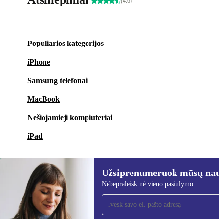
Atsiliepimai
(4.6)
Populiarios kategorijos
iPhone
Samsung telefonai
MacBook
Nešiojamieji kompiuteriai
iPad
Užsiprenumeruok mūsų nauj
Nebepraleisk nė vieno pasiūlymo
Užsiprenumeruok mūsų
naujienlaiškį!