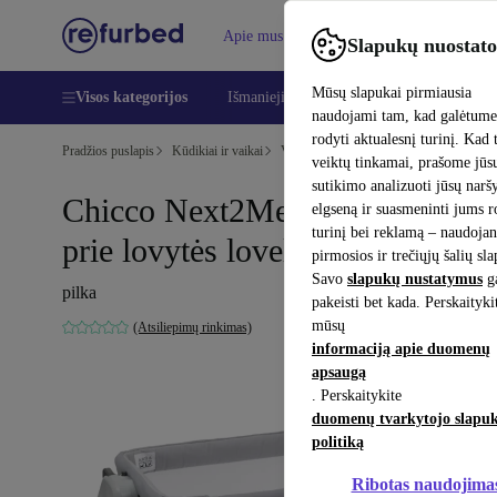
Apie mus
Pagalba
Slapukų nuostato
Mūsų slapukai pirmiausia
Visos kategorijos
Išmanieji telefonai
Nešiojamieji kompiu
naudojami tam, kad galėtum
rodyti aktualesnį turinį. Kad 
Pradžios puslapis
Kūdikiai ir vaikai
Vaikų lovelės
veiktų tinkamai, prašome jūs
sutikimo analizuoti jūsų nar
Chicco Next2Me Magic Evo
elgseną ir suasmeninti jums 
turinį bei reklamą – naudojan
prie lovytės lovelė
pirmosios ir trečiųjų šalių sl
Savo
slapukų nustatymus
ga
pilka
pakeisti bet kada. Perskaityki
mūsų
(Atsiliepimų rinkimas)
informaciją apie duomenų
apsaugą
. Perskaitykite
duomenų tvarkytojo slapu
politiką
Ribotas naudojima