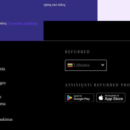
ciją apie asmens duomenų naudojimą rasi mūsų
mo politikoje
.
 mūsų
Privatumo politikoje
REFURBED
Lithuania
zda
ygos
ATSISIŲSTI REFURBED PR
u
sena
raukimas