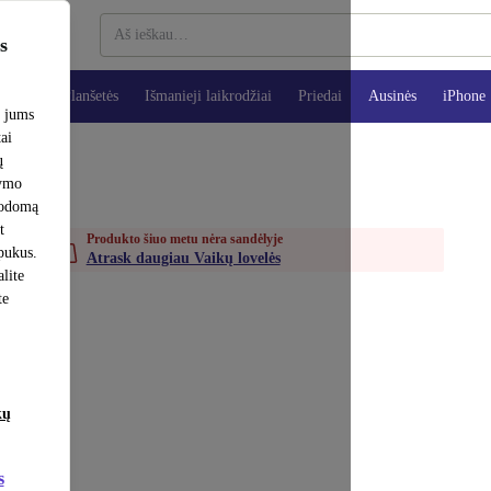
s
teriai
Planšetės
Išmanieji laikrodžiai
Priedai
Ausinės
iPhone
e jums
tai
ų
šymo
rodomą
t
Produkto šiuo metu nėra sandėlyje
apukus.
Atrask daugiau Vaikų lovelės
lite
te
kų
s