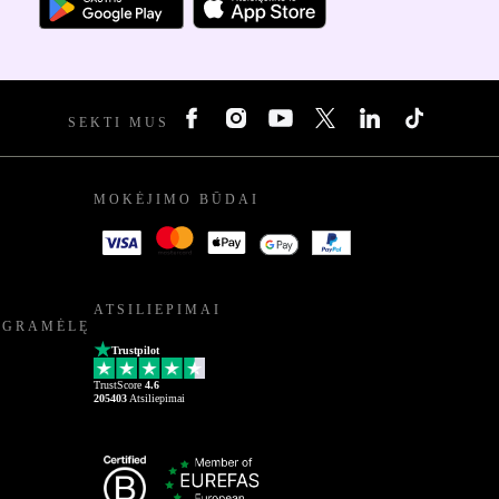
SEKTI MUS
MOKĖJIMO BŪDAI
ATSILIEPIMAI
OGRAMĖLĘ
Trustpilot
TrustScore
4.6
205403
Atsiliepimai