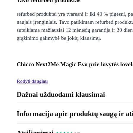
Tavo refurbed produktas
refurbed produktai yra tvaresni ir iki 40 % pigesni, pa
naujais įrenginiais. Tavo patikimam refurbed produkt
suteikiama mažiausiai 12 mėnesių garantija ir 30 d
grąžinimo galimybė be jokių klausimų.
Chicco Next2Me Magic Evo prie lovytės love
Rodyti daugiau
Dažnai užduodami klausimai
Informacija apie produktų saugą ir ati