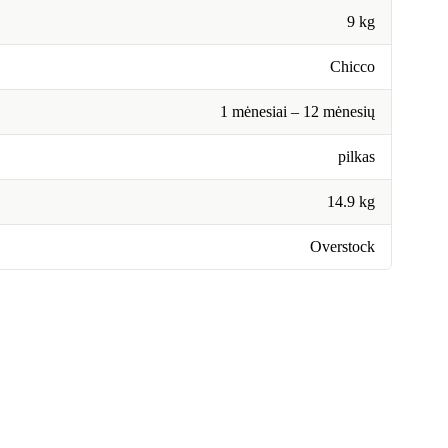
9 kg
Chicco
1 mėnesiai – 12 mėnesių
pilkas
14.9 kg
Overstock