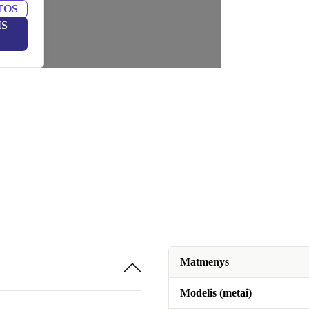
TOS
IS
Matmenys
Modelis (metai)