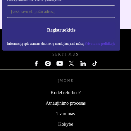
Skirta iOS ir Android
Registruokitės
REFURBED LIETUVA - RETHINK NEW.
Informaciją apie asmens duomenų naudojimą rasi mūsų
Privatumo politikoje
SEKTI MUS
ĮMONĖ
Kodėl refurbed?
Atnaujinimo procesas
Tvarumas
Kokybė