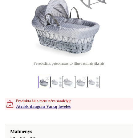
Paveikslėlis pateikiamas tik iliustraciniais tikslais
Produkto šiuo metu nėra sandėlyje
Atrask daugiau Vaikų lovelės
Matmenys