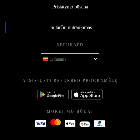
Pristatymo būsena
Sutarčių nutraukimas
REFURBED
Lithuania
ATSISIŲSTI REFURBED PROGRAMĖLĘ
MOKĖJIMO BŪDAI