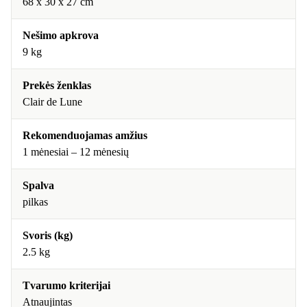
68 x 30 x 27 cm
Nešimo apkrova
9 kg
Prekės ženklas
Clair de Lune
Rekomenduojamas amžius
1 mėnesiai – 12 mėnesių
Spalva
pilkas
Svoris (kg)
2.5 kg
Tvarumo kriterijai
Atnaujintas