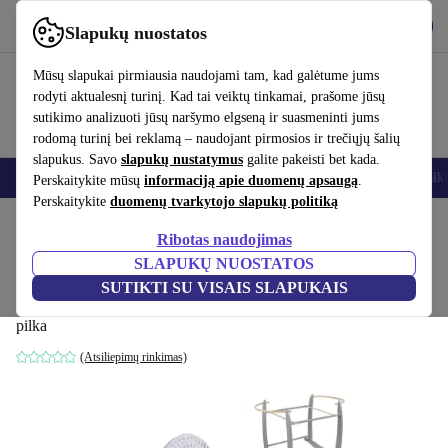
Atsisiųsti programėlę
Atsisiųsti
Slapukų nuostatos
Naudok refurbed greitai ir paprastai
Mūsų slapukai pirmiausia naudojami tam, kad galėtume jums
rodyti aktualesnį turinį. Kad tai veiktų tinkamai, prašome jūsų
sutikimo analizuoti jūsų naršymo elgseną ir suasmeninti jums
rodomą turinį bei reklamą – naudojant pirmosios ir trečiųjų šalių
slapukus. Savo
slapukų nustatymus
galite pakeisti bet kada.
Išmanieji telefonai
Nešiojamieji kompiuteriai
Planšetės
Išmanieji laik
Perskaitykite mūsų
informaciją apie duomenų apsaugą
.
Perskaitykite
duomenų tvarkytojo slapukų politiką
Pradžios puslapis
Kūdikiai ir vaikai
Vaikų lovelės
Ribotas naudojimas
SLAPUKŲ NUOSTATOS
Clair de Lune Dimple vytelių krepšys su
SUTIKTI SU VISAIS SLAPUKAIS
stoveliu
pilka
(Atsiliepimų rinkimas)