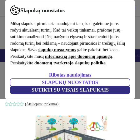
Atsisiųsti programėlę
Atsisiųsti
Slapukų nuostatos
Naudok refurbed greitai ir paprastai
Mūsų slapukai pirmiausia naudojami tam, kad galėtume jums
rodyti aktualesnį turinį. Kad tai veiktų tinkamai, prašome jūsų
sutikimo analizuoti jūsų naršymo elgseną ir suasmeninti jums
rodomą turinį bei reklamą – naudojant pirmosios ir trečiųjų šalių
slapukus. Savo
slapukų nustatymus
galite pakeisti bet kada.
Išmanieji telefonai
Nešiojamieji kompiuteriai
Planšetės
Išmanieji laik
Perskaitykite mūsų
informaciją apie duomenų apsaugą
.
Perskaitykite
duomenų tvarkytojo slapukų politiką
Pradžios puslapis
Kūdikiai ir vaikai
Vaikų lovelės
Vaikų kelioninės lovelės
Ribotas naudojimas
SLAPUKŲ NUOSTATOS
EveryKip kūdikis vaikiška aptvara
SUTIKTI SU VISAIS SLAPUKAIS
pilka
(Atsiliepimų rinkimas)