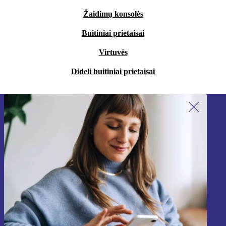
Žaidimų konsolės
Buitiniai prietaisai
Virtuvės
Dideli buitiniai prietaisai
Užsiprenumeruok mūsų naujienlaiškį!
Nebepraleisk nė vieno pasiūlymo.
Registruokitės
Informaciją apie asmens duomenų naudojimą rasi mūsų
Privatumo politikoje
.