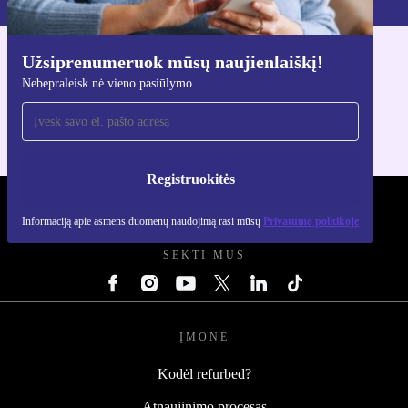
Užsiprenumeruok mūsų naujienlaiškį!
Atsisiųsti refurbed programėlę
Nebepraleisk nė vieno pasiūlymo
Skirta iOS ir Android
Registruokitės
REFURBED LIETUVA - RETHINK NEW.
Informaciją apie asmens duomenų naudojimą rasi mūsų
Privatumo politikoje
SEKTI MUS
ĮMONĖ
Kodėl refurbed?
Atnaujinimo procesas