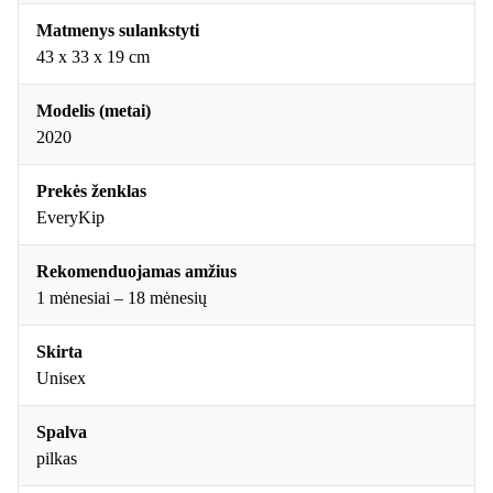
Matmenys sulankstyti
43 x 33 x 19 cm
Modelis (metai)
2020
Prekės ženklas
EveryKip
Rekomenduojamas amžius
1 mėnesiai – 18 mėnesių
Skirta
Unisex
Spalva
pilkas