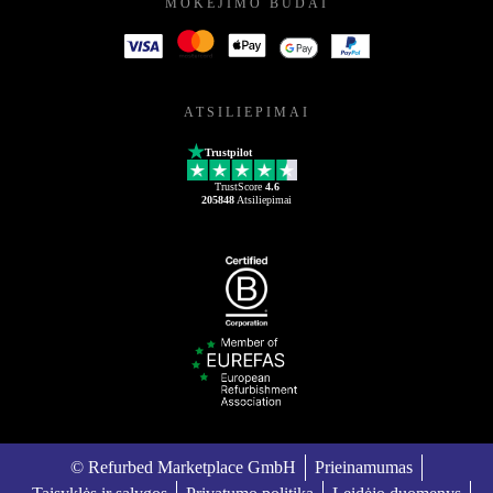
MOKĖJIMO BŪDAI
ATSILIEPIMAI
Trustpilot
TrustScore
4.6
205848
Atsiliepimai
© Refurbed Marketplace GmbH
Prieinamumas