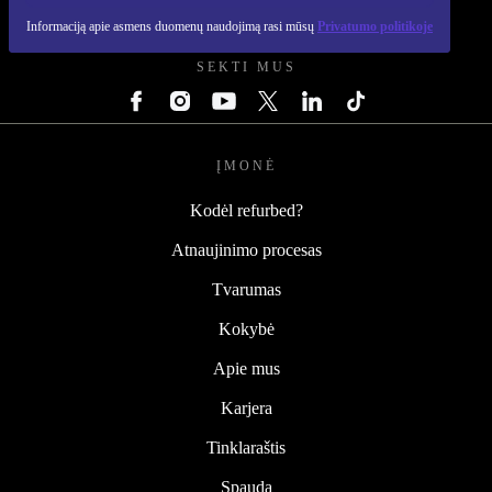
REFURBED LIETUVA - RETHINK NEW.
Informaciją apie asmens duomenų naudojimą rasi mūsų
Privatumo politikoje
SEKTI MUS
ĮMONĖ
Kodėl refurbed?
Atnaujinimo procesas
Tvarumas
Kokybė
Apie mus
Karjera
Tinklaraštis
Spauda