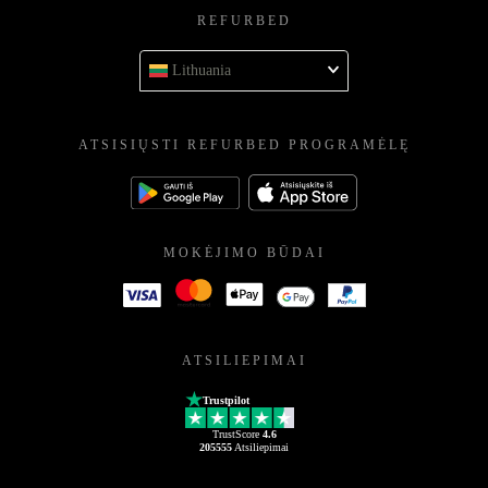
REFURBED
Lithuania
ATSISIŲSTI REFURBED PROGRAMĖLĘ
MOKĖJIMO BŪDAI
ATSILIEPIMAI
Trustpilot
TrustScore
4.6
205555
Atsiliepimai