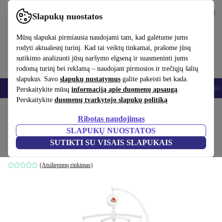
Atsisiųsti programėlę
Atsisiųsti
Slapukų nuostatos
Naudok refurbed greitai ir paprastai
Mūsų slapukai pirmiausia naudojami tam, kad galėtume jums
rodyti aktualesnį turinį. Kad tai veiktų tinkamai, prašome jūsų
sutikimo analizuoti jūsų naršymo elgseną ir suasmeninti jums
rodomą turinį bei reklamą – naudojant pirmosios ir trečiųjų šalių
slapukus. Savo
slapukų nustatymus
galite pakeisti bet kada.
Išmanieji telefonai
Nešiojamieji kompiuteriai
Planšetės
Išmanieji laik
Perskaitykite mūsų
informaciją apie duomenų apsaugą
.
Perskaitykite
duomenų tvarkytojo slapukų politiką
Pradžios puslapis
Kūdikiai ir vaikai
Vaikų lovelės
Ribotas naudojimas
SLAPUKŲ NUOSTATOS
Fehn muzika Mobile vaivorykštė
SUTIKTI SU VISAIS SLAPUKAIS
Daugiaspalvis
(Atsiliepimų rinkimas)