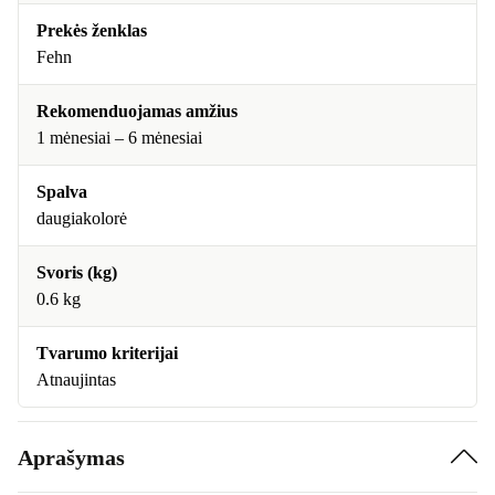
Prekės ženklas
Fehn
Rekomenduojamas amžius
1 mėnesiai – 6 mėnesiai
Spalva
daugiakolorė
Svoris (kg)
0.6 kg
Tvarumo kriterijai
Atnaujintas
Aprašymas