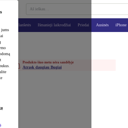
s
teriai
Planšetės
Išmanieji laikrodžiai
Priedai
Ausinės
iPhone
e jums
tai
ų
šymo
rodomą
t
Produkto šiuo metu nėra sandėlyje
apukus.
Atrask daugiau Bugiai
lite
te
kų
s