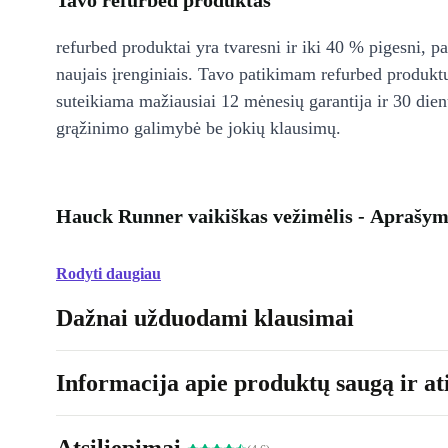
Tavo refurbed produktas
refurbed produktai yra tvaresni ir iki 40 % pigesni, pa
naujais įrenginiais. Tavo patikimam refurbed produkt
suteikiama mažiausiai 12 mėnesių garantija ir 30 d
grąžinimo galimybė be jokių klausimų.
Hauck Runner vaikiškas vežimėlis - Aprašy
Rodyti daugiau
Dažnai užduodami klausimai
Informacija apie produktų saugą ir ati