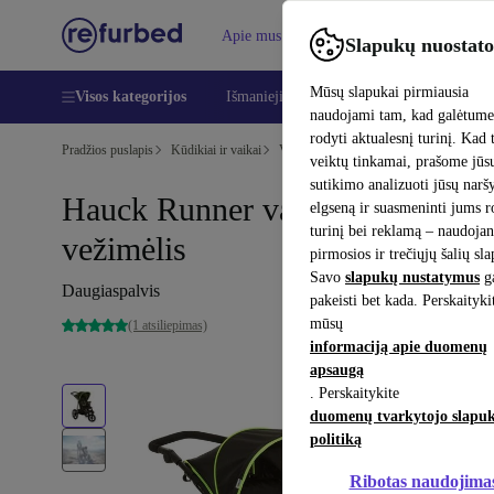
Apie mus
Pagalba
Slapukų nuostato
Mūsų slapukai pirmiausia
Visos kategorijos
Išmanieji telefonai
Nešiojamieji kompiu
naudojami tam, kad galėtum
rodyti aktualesnį turinį. Kad 
Pradžios puslapis
Kūdikiai ir vaikai
Vežimėliai ir bugiai
Bugiai
veiktų tinkamai, prašome jūs
sutikimo analizuoti jūsų nar
Hauck Runner vaikiškas
elgseną ir suasmeninti jums 
turinį bei reklamą – naudojan
vežimėlis
pirmosios ir trečiųjų šalių sl
Savo
slapukų nustatymus
ga
Daugiaspalvis
pakeisti bet kada. Perskaityki
mūsų
(1 atsiliepimas)
informaciją apie duomenų
apsaugą
. Perskaitykite
duomenų tvarkytojo slapu
politiką
Ribotas naudojima