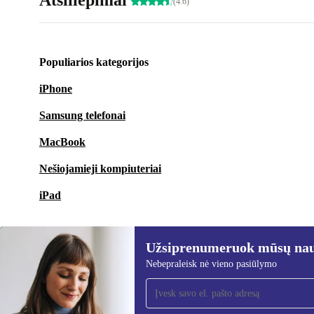
Atsiliepimai
(4.6)
Populiarios kategorijos
iPhone
Samsung telefonai
MacBook
Nešiojamieji kompiuteriai
iPad
Užsiprenumeruok mūsų nauj
Nebepraleisk nė vieno pasiūlymo
Užsiprenumeruok mūsų
naujienlaiškį!