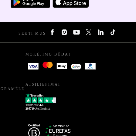
SEKTI MUS
MOKĖJIMO BŪDAI
ATSILIEPIMAI
OGRAMĖLĘ
Trustpilot
TrustScore
4.6
205719
Atsiliepimai