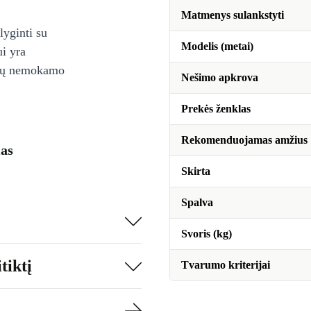
Matmenys sulankstyti
lyginti su
Modelis (metai)
ui yra
ienų nemokamo
Nešimo apkrova
Prekės ženklas
Rekomenduojamas amžius
mas
Skirta
Spalva
Svoris (kg)
tiktį
Tvarumo kriterijai