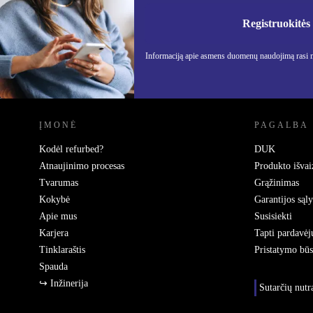
Nebepraleisk nė vieno pasiūlymo.
Informa
Privatu
Registruokitės
Informaciją apie asmens duomenų naudojimą rasi
REFURBED LIETUVA - RETHINK NEW.
ĮMONĖ
PAGALBA
Kodėl refurbed?
DUK
Atnaujinimo procesas
Produkto išvai
Tvarumas
Grąžinimas
Kokybė
Garantijos sąl
Apie mus
Susisiekti
Karjera
Tapti pardavėj
Tinklaraštis
Pristatymo bū
Spauda
↪ Inžinerija
Sutarčių nut