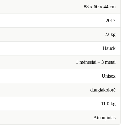
88 x 60 x 44 cm
2017
22 kg
Hauck
1 mėnesiai – 3 metai
Unisex
daugiakolorė
11.0 kg
Atnaujintas