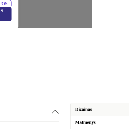
TOS
IS
Dizainas
Matmenys