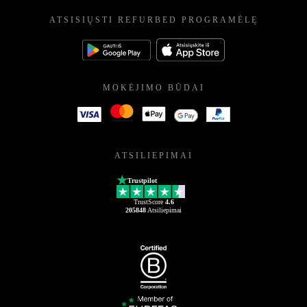
ATSISIŲSTI REFURBED PROGRAMĖLĘ
MOKĖJIMO BŪDAI
ATSILIEPIMAI
Trustpilot
TrustScore
4.6
205848
Atsiliepimai