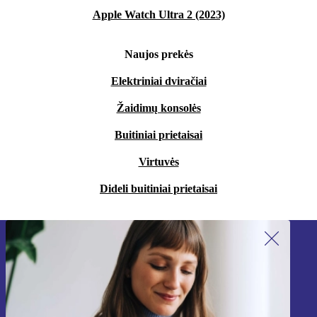
Apple Watch Ultra 2 (2023)
Naujos prekės
Elektriniai dviračiai
Žaidimų konsolės
Buitiniai prietaisai
Virtuvės
Dideli buitiniai prietaisai
Užsiprenumeruok mūsų naujienlaiškį!
Nebepraleisk nė vieno pasiūlymo.