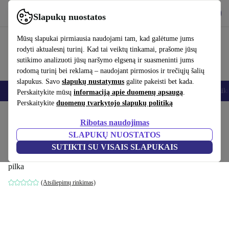
Atsisiųsti programėlę
Atsisiųsti
Slapukų nuostatos
Naudok refurbed greitai ir paprastai
Mūsų slapukai pirmiausia naudojami tam, kad galėtume jums
rodyti aktualesnį turinį. Kad tai veiktų tinkamai, prašome jūsų
sutikimo analizuoti jūsų naršymo elgseną ir suasmeninti jums
rodomą turinį bei reklamą – naudojant pirmosios ir trečiųjų šalių
slapukus. Savo
slapukų nustatymus
galite pakeisti bet kada.
Išmanieji telefonai
Nešiojamieji kompiuteriai
Planšetės
Išmanieji laik
Perskaitykite mūsų
informaciją apie duomenų apsaugą
.
Perskaitykite
duomenų tvarkytojo slapukų politiką
Pradžios puslapis
Kūdikiai ir vaikai
Vaikų lovelės
Vaikų kelioninės lovelės
Ribotas naudojimas
SLAPUKŲ NUOSTATOS
Hauck miegas N Play kelioninė vaikiška
SUTIKTI SU VISAIS SLAPUKAIS
lovelė
pilka
(Atsiliepimų rinkimas)