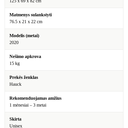
‎125 x 69 x 82 cm
Matmenys sulankstyti
76.5 x 21 x 22 cm
Modelis (metai)
2020
Nešimo apkrova
15 kg
Prekės ženklas
Hauck
Rekomenduojamas amžius
1 mėnesiai – 3 metai
Skirta
Unisex