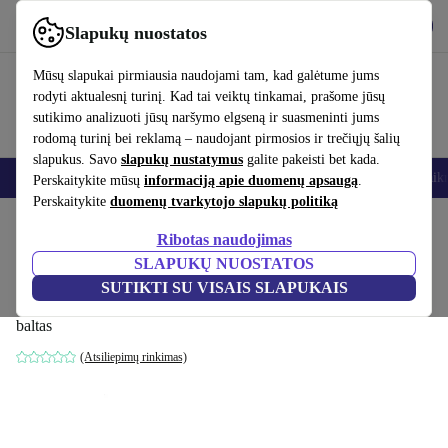
Atsisiųsti programėlę
Atsisiųsti
Slapukų nuostatos
Naudok refurbed greitai ir paprastai
Mūsų slapukai pirmiausia naudojami tam, kad galėtume jums
rodyti aktualesnį turinį. Kad tai veiktų tinkamai, prašome jūsų
sutikimo analizuoti jūsų naršymo elgseną ir suasmeninti jums
rodomą turinį bei reklamą – naudojant pirmosios ir trečiųjų šalių
slapukus. Savo
slapukų nustatymus
galite pakeisti bet kada.
Išmanieji telefonai
Nešiojamieji kompiuteriai
Planšetės
Išmanieji laik
Perskaitykite mūsų
informaciją apie duomenų apsaugą
.
Perskaitykite
duomenų tvarkytojo slapukų politiką
Pradžios puslapis
Kūdikiai ir vaikai
Vaikų lovelės
Ribotas naudojimas
SLAPUKŲ NUOSTATOS
Julius muitininkas vaikiška čiužinys Dr.
SUTIKTI SU VISAIS SLAPUKAIS
Lübbe Air Premium 70 x 140 cm
baltas
(Atsiliepimų rinkimas)