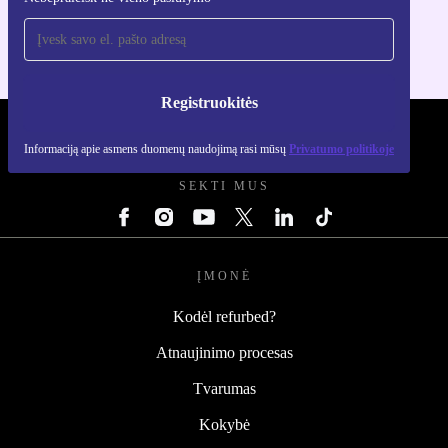
Skirta iOS ir Android
Registruokitės
REFURBED LIETUVA - RETHINK NEW.
Informaciją apie asmens duomenų naudojimą rasi mūsų
Privatumo politikoje
SEKTI MUS
ĮMONĖ
Kodėl refurbed?
Atnaujinimo procesas
Tvarumas
Kokybė