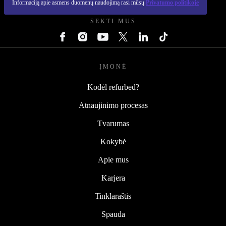
Informaciją apie asmens duomenų naudojimą rasi mūsų
Privatumo politikoje
SEKTI MUS
ĮMONĖ
Kodėl refurbed?
Atnaujinimo procesas
Tvarumas
Kokybė
Apie mus
Karjera
Tinklaraštis
Spauda