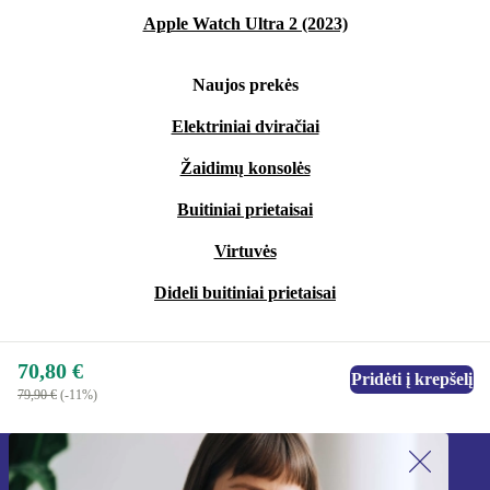
Apple Watch Ultra 2 (2023)
Naujos prekės
Elektriniai dviračiai
Žaidimų konsolės
Buitiniai prietaisai
Virtuvės
Dideli buitiniai prietaisai
70,80 €
Pridėti į krepšelį
79,90 €
(-11%)
Užsiprenumeruok mūsų naujienlaiškį!