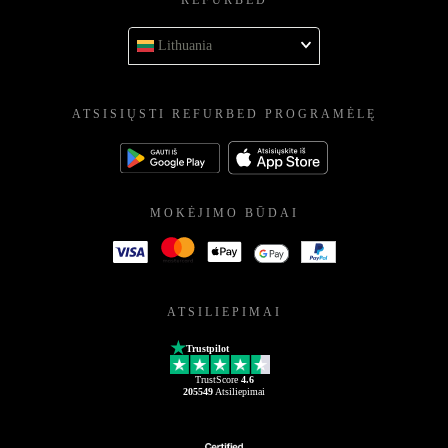
REFURBED
Lithuania
ATSISIŲSTI REFURBED PROGRAMĖLĘ
MOKĖJIMO BŪDAI
ATSILIEPIMAI
Trustpilot
TrustScore
4.6
205549
Atsiliepimai