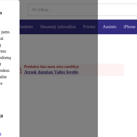
s
teriai
Planšetės
Išmanieji laikrodžiai
Priedai
Ausinės
iPhone
e jums
tai
ų
šymo
rodomą
t
Produkto šiuo metu nėra sandėlyje
apukus.
Atrask daugiau Vaikų lovelės
lite
te
kų
s