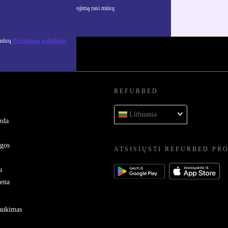
ciją apie asmens duomenų naudojimą rasi mūsų
mo politikoje
.
 mūsų
Privatumo politikoje
REFURBED
Lithuania
zda
ygos
ATSISIŲSTI REFURBED PR
u
sena
raukimas