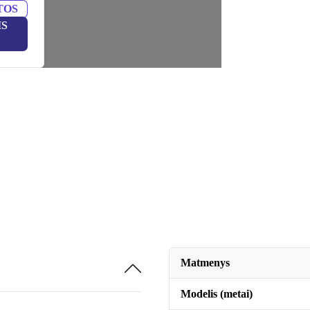
TOS
IS
Matmenys
Modelis (metai)