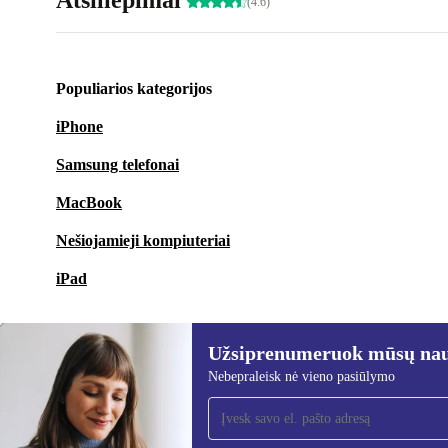
Atsiliepimai
(4.6)
Populiarios kategorijos
iPhone
Samsung telefonai
MacBook
Nešiojamieji kompiuteriai
iPad
Užsiprenumeruok mūsų nauj
Nebepraleisk nė vieno pasiūlymo
Užsiprenumeruok mūsų
naujienlaiškį!