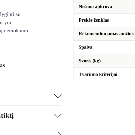
Nešimo apkrova
lyginti su
Prekės ženklas
ui yra
ienų nemokamo
Rekomenduojamas amžius
Spalva
Svoris (kg)
as
Tvarumo kriterijai
tiktį