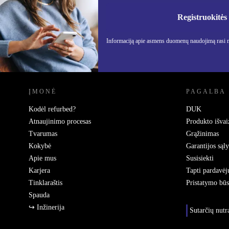
Nebepraleisk nė vieno pasiūlymo.
Informa
Privatu
Registruokitės
Informaciją apie asmens duomenų naudojimą rasi
REFURBED LIETUVA - RETHINK NEW.
ĮMONĖ
PAGALBA
Kodėl refurbed?
DUK
Atnaujinimo procesas
Produkto išvai
Tvarumas
Grąžinimas
Kokybė
Garantijos sąl
Apie mus
Susisiekti
Karjera
Tapti pardavėj
Tinklaraštis
Pristatymo bū
Spauda
↪ Inžinerija
Sutarčių nut