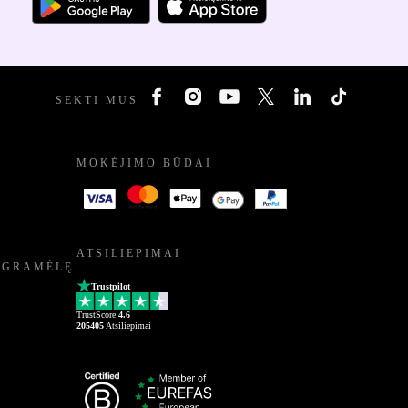
SEKTI MUS
MOKĖJIMO BŪDAI
ATSILIEPIMAI
OGRAMĖLĘ
Trustpilot
TrustScore
4.6
205405
Atsiliepimai