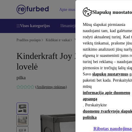
Apie mus
Pagalba
Slapukų nuostato
Mūsų slapukai pirmiausia
Visos kategorijos
Išmanieji telefonai
Nešiojamieji kompiu
naudojami tam, kad galėtum
rodyti aktualesnį turinį. Kad 
Pradžios puslapis
Kūdikiai ir vaikai
Vaikų lovelės
veiktų tinkamai, prašome jūs
sutikimo analizuoti jūsų nar
Kinderkraft Joy 2 kelioninė
elgseną ir suasmeninti jums 
turinį bei reklamą – naudojan
lovelė
pirmosios ir trečiųjų šalių sl
Savo
slapukų nustatymus
ga
pilka
pakeisti bet kada. Perskaityki
mūsų
(Atsiliepimų rinkimas)
informaciją apie duomenų
apsaugą
. Perskaitykite
duomenų tvarkytojo slapu
politiką
Ribotas naudojima