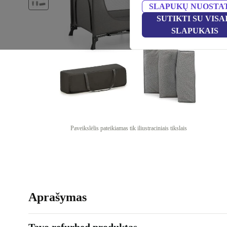
SLAPUKŲ NUOSTA
SUTIKTI SU VISA
SLAPUKAIS
Paveikslėlis pateikiamas tik iliustraciniais tikslais
Aprašymas