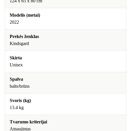
124 x 65 x 80 cm
Modelis (metai)
2022
Prekės ženklas
Kindsgard
Skirta
Unisex
Spalva
balts/brūns
Svoris (kg)
13.4 kg
Tvarumo kriterijai
Atnaujintas