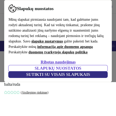
Atsisiųsti programėlę
Atsisiųsti
Slapukų nuostatos
Naudok refurbed greitai ir paprastai
Mūsų slapukai pirmiausia naudojami tam, kad galėtume jums
rodyti aktualesnį turinį. Kad tai veiktų tinkamai, prašome jūsų
sutikimo analizuoti jūsų naršymo elgseną ir suasmeninti jums
rodomą turinį bei reklamą – naudojant pirmosios ir trečiųjų šalių
slapukus. Savo
slapukų nustatymus
galite pakeisti bet kada.
Išmanieji telefonai
Nešiojamieji kompiuteriai
Planšetės
Išmanieji laik
Perskaitykite mūsų
informaciją apie duomenų apsaugą
.
Perskaitykite
duomenų tvarkytojo slapukų politiką
Pradžios puslapis
Kūdikiai ir vaikai
Vaikų lovelės
Ribotas naudojimas
SLAPUKŲ NUOSTATOS
Kindsgard vaikiška lovelė godnat 60 x 120
SUTIKTI SU VISAIS SLAPUKAIS
cm
balta/ruda
(Atsiliepimų rinkimas)