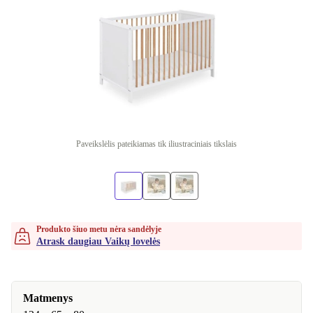
Paveikslėlis pateikiamas tik iliustraciniais tikslais
Produkto šiuo metu nėra sandėlyje
Atrask daugiau Vaikų lovelės
Matmenys