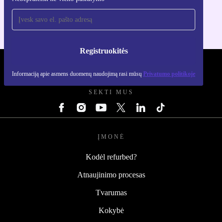
Skirta iOS ir Android
Registruokitės
REFURBED LIETUVA - RETHINK NEW.
Informaciją apie asmens duomenų naudojimą rasi mūsų
Privatumo politikoje
SEKTI MUS
ĮMONĖ
Kodėl refurbed?
Atnaujinimo procesas
Tvarumas
Kokybė