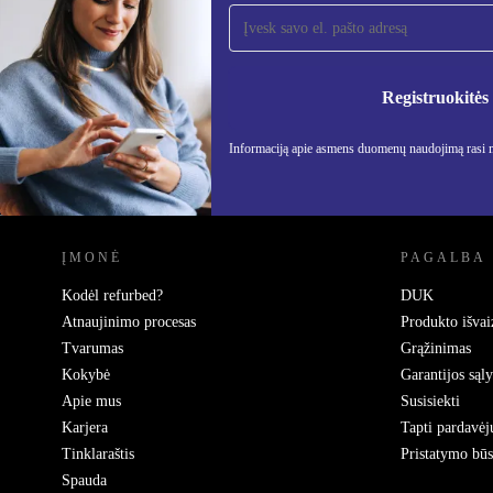
Užsiprenumeruok mūsų
naujienlaiškį!
Nebepraleisk nė vieno pasiūlymo.
Informa
Privatu
Registruokitės
Informaciją apie asmens duomenų naudojimą rasi
REFURBED LIETUVA - RETHINK NEW.
ĮMONĖ
PAGALBA
Kodėl refurbed?
DUK
Atnaujinimo procesas
Produkto išvai
Tvarumas
Grąžinimas
Kokybė
Garantijos sąl
Apie mus
Susisiekti
Karjera
Tapti pardavėj
Tinklaraštis
Pristatymo bū
Spauda