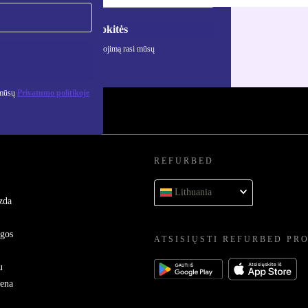
Registruokitės
ciją apie asmens duomenų naudojimą rasi mūsų
mo politikoje
.
 mūsų
Privatumo politikoje
REFURBED
Lithuania
zda
ygos
ATSISIŲSTI REFURBED PR
u
sena