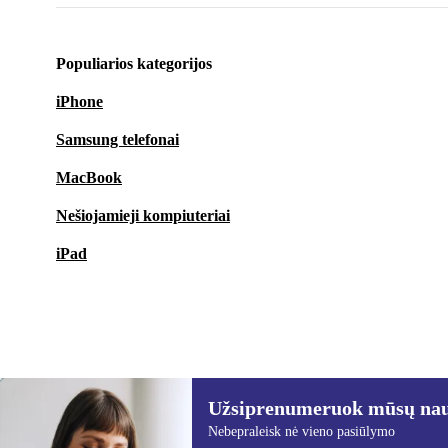
Populiarios kategorijos
iPhone
Samsung telefonai
MacBook
Nešiojamieji kompiuteriai
iPad
Užsiprenumeruok mūsų nauj
70,80 €
79,99 €
(-11%)
Nebepraleisk nė vieno pasiūlymo