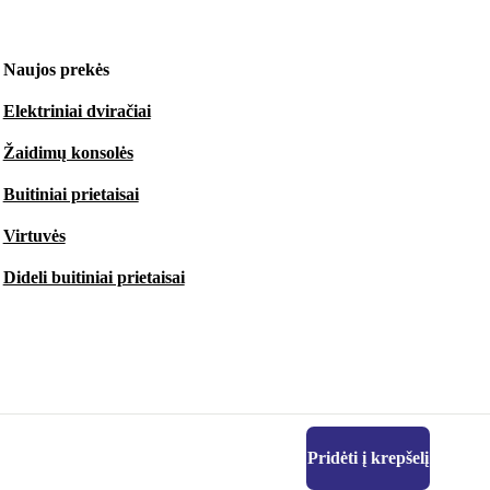
Naujos prekės
Elektriniai dviračiai
Žaidimų konsolės
Buitiniai prietaisai
Virtuvės
Dideli buitiniai prietaisai
Pridėti į krepšelį
Atsisiųsti refurbed programėlę