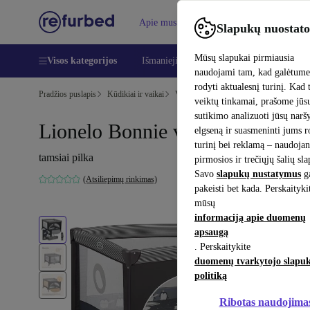
Apie mus
Pagalba
Slapukų nuostato
Mūsų slapukai pirmiausia
Visos kategorijos
Išmanieji telefonai
Nešiojamieji kompiu
naudojami tam, kad galėtum
rodyti aktualesnį turinį. Kad 
Pradžios puslapis
Kūdikiai ir vaikai
Vaikų lovelės
veiktų tinkamai, prašome jūs
sutikimo analizuoti jūsų nar
Lionelo Bonnie vaikiška tvorelė
elgseną ir suasmeninti jums 
turinį bei reklamą – naudojan
tamsiai pilka
pirmosios ir trečiųjų šalių sl
Savo
slapukų nustatymus
ga
(Atsiliepimų rinkimas)
pakeisti bet kada. Perskaityki
mūsų
informaciją apie duomenų
apsaugą
. Perskaitykite
duomenų tvarkytojo slapu
politiką
Ribotas naudojima