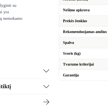
lyginti su
Nešimo apkrova
ui yra
ienų nemokamo
Prekės ženklas
Rekomenduojamas amžius
Spalva
Svoris (kg)
Tvarumo kriterijai
Garantija
tiktį