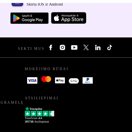
Skirta iOS ir Android
SEKTI MUS
MOKĖJIMO BŪDAI
ATSILIEPIMAI
OGRAMĖLĘ
Trustpilot
TrustScore
4.6
205746
Atsiliepimai