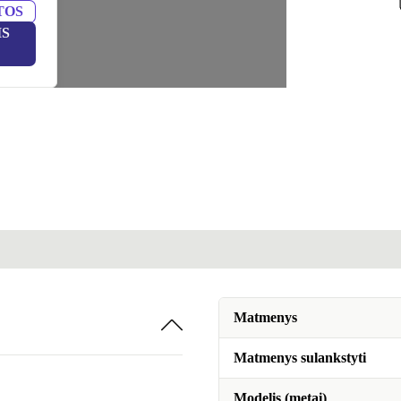
TOS
IS
Matmenys
Matmenys sulankstyti
Modelis (metai)