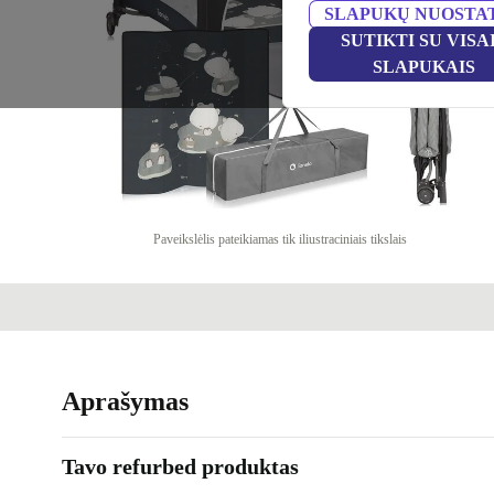
SLAPUKŲ NUOSTA
SUTIKTI SU VISA
SLAPUKAIS
Paveikslėlis pateikiamas tik iliustraciniais tikslais
Aprašymas
Tavo refurbed produktas