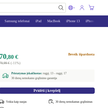
Samsung telefonai
iPad
MacBook
iPhone 13
iPhone 14
i
70
Beveik išparduota
,80 €
79,99 €
(-11%)
Pristatymas įskaičiuotas:
rugpj. 13 –
rugpj. 17
30 dienų nemokamo grąžinimo garantija
Pridėti į krepšelį
Veikia kaip naujas
30 dienų nemokamas grąžinimas