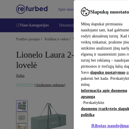
Apie mus
Pagalba
Slapukų nuostato
Mūsų slapukai pirmiausia
Visos kategorijos
Išmanieji telefonai
Nešiojamieji kompiu
naudojami tam, kad galėtum
rodyti aktualesnį turinį. Kad 
Pradžios puslapis
Kūdikiai ir vaikai
Vaikų lovelės
veiktų tinkamai, prašome jūs
sutikimo analizuoti jūsų nar
Lionelo Laura 2-į-1 kelioninė
elgseną ir suasmeninti jums 
turinį bei reklamą – naudojan
lovelė
pirmosios ir trečiųjų šalių sl
Savo
slapukų nustatymus
ga
žalia
pakeisti bet kada. Perskaityki
mūsų
(Atsiliepimų rinkimas)
informaciją apie duomenų
apsaugą
. Perskaitykite
duomenų tvarkytojo slapu
politiką
Ribotas naudojima