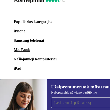
Atsiliepimai
(4.6)
Populiarios kategorijos
iPhone
Samsung telefonai
MacBook
Nešiojamieji kompiuteriai
iPad
Užsiprenumeruok mūsų nauj
Nebepraleisk nė vieno pasiūlymo
Užsiprenumeruok mūsų
naujienlaiškį!