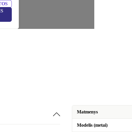
TOS
IS
Matmenys
Modelis (metai)