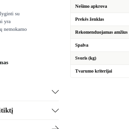
Nešimo apkrova
lyginti su
Prekės ženklas
ui yra
ienų nemokamo
Rekomenduojamas amžius
Spalva
Svoris (kg)
ymas
Tvarumo kriterijai
tiktį