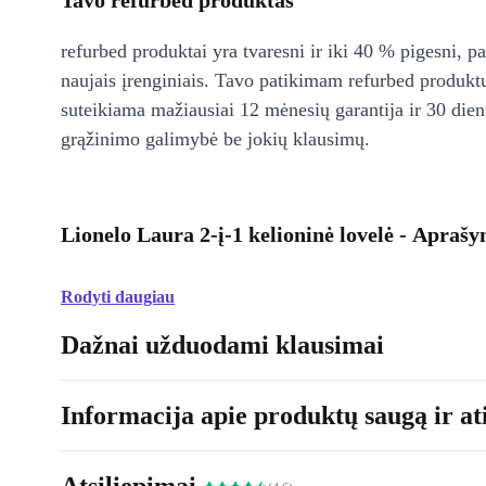
Tavo refurbed produktas
refurbed produktai yra tvaresni ir iki 40 % pigesni, pa
naujais įrenginiais. Tavo patikimam refurbed produkt
suteikiama mažiausiai 12 mėnesių garantija ir 30 d
grąžinimo galimybė be jokių klausimų.
Lionelo Laura 2-į-1 kelioninė lovelė - Apraš
Rodyti daugiau
Dažnai užduodami klausimai
Informacija apie produktų saugą ir ati