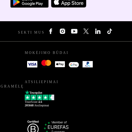
SEKTI MUS
MOKĖJIMO BŪDAI
ATSILIEPIMAI
OGRAMĖLĘ
Trustpilot
TrustScore
4.6
205848
Atsiliepimai