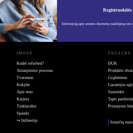
Nebepraleisk nė vieno pasiūlymo.
Informa
Privatu
Registruokitės
Informaciją apie asmens duomenų naudojimą rasi
REFURBED LIETUVA - RETHINK NEW.
ĮMONĖ
PAGALBA
Kodėl refurbed?
DUK
Atnaujinimo procesas
Produkto išvai
Tvarumas
Grąžinimas
Kokybė
Garantijos sąl
Apie mus
Susisiekti
Karjera
Tapti pardavėj
Tinklaraštis
Pristatymo bū
Spauda
↪ Inžinerija
Sutarčių nut