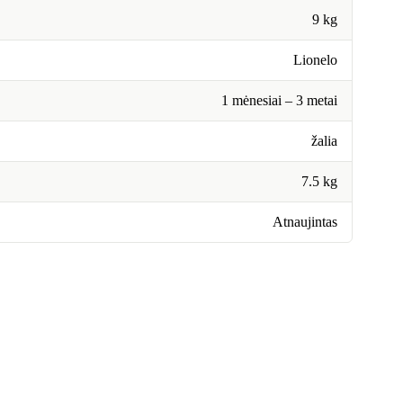
9 kg
Lionelo
1 mėnesiai – 3 metai
žalia
7.5 kg
Atnaujintas