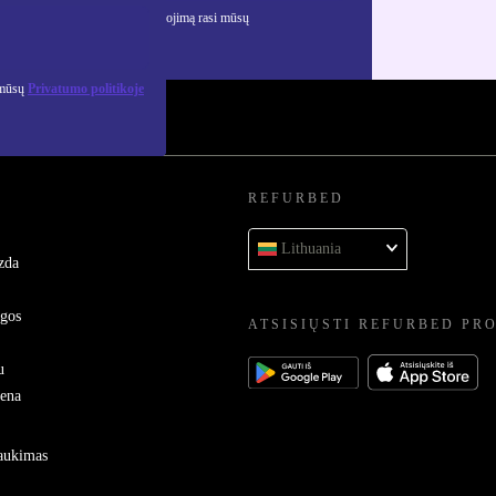
ciją apie asmens duomenų naudojimą rasi mūsų
mo politikoje
.
 mūsų
Privatumo politikoje
REFURBED
Lithuania
zda
ygos
ATSISIŲSTI REFURBED PR
u
sena
raukimas