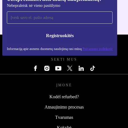
Atsisiųsti refurbed programėlę
Nebepraleisk nė vieno pasiūlymo
Skirta iOS ir Android
Registruokitės
REFURBED LIETUVA - RETHINK NEW.
Informaciją apie asmens duomenų naudojimą rasi mūsų
Privatumo politikoje
SEKTI MUS
ĮMONĖ
Kodėl refurbed?
Atnaujinimo procesas
Tvarumas
Kokybė