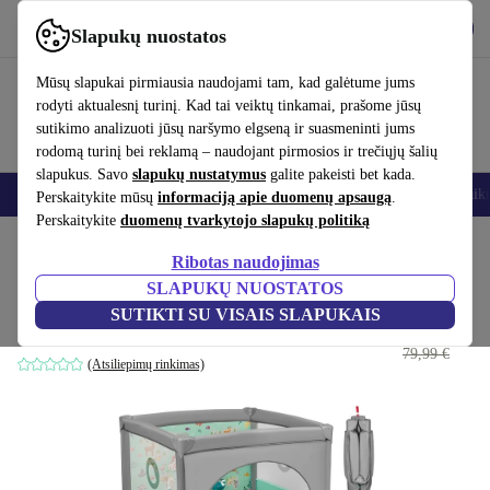
Atsisiųsti programėlę
Atsisiųsti
Slapukų nuostatos
Naudok refurbed greitai ir paprastai
Mūsų slapukai pirmiausia naudojami tam, kad galėtume jums
rodyti aktualesnį turinį. Kad tai veiktų tinkamai, prašome jūsų
sutikimo analizuoti jūsų naršymo elgseną ir suasmeninti jums
rodomą turinį bei reklamą – naudojant pirmosios ir trečiųjų šalių
slapukus. Savo
slapukų nustatymus
galite pakeisti bet kada.
Išmanieji telefonai
Nešiojamieji kompiuteriai
Planšetės
Išmanieji laik
Perskaitykite mūsų
informaciją apie duomenų apsaugą
.
Perskaitykite
duomenų tvarkytojo slapukų politiką
Pradžios puslapis
Kūdikiai ir vaikai
Vaikų lovelės
Ribotas naudojimas
SLAPUKŲ NUOSTATOS
Lionelo Mille kelioninė lovelė
SUTIKTI SU VISAIS SLAPUKAIS
70
,80 €
pilka
79,99 €
(Atsiliepimų rinkimas)