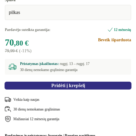
Spalva
pilkas
Pardavėjo suteikta garantija:
12 mėnesių
70
Beveik išparduota
,80 €
79,99 €
(-11%)
Pristatymas įskaičiuotas:
rugpj. 13 –
rugpj. 17
30 dienų nemokamo grąžinimo garantija
Pridėti į krepšelį
Veikia kaip naujas
30 dienų nemokamas grąžinimas
Mažiausiai 12 mėnesių garantija
Pardavimas ir pristatymas:
byeagain
|
Daugiau pasiūlymų