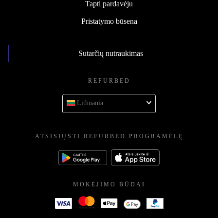
Tapti pardavėju
Pristatymo būsena
Sutarčių nutraukimas
REFURBED
Lithuania
ATSISIŲSTI REFURBED PROGRAMĖLĘ
MOKĖJIMO BŪDAI