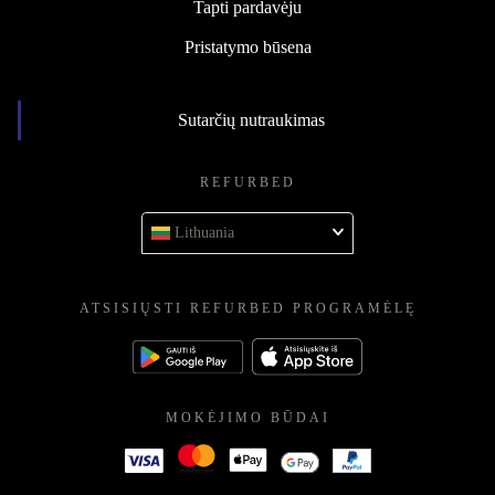
Tapti pardavėju
Pristatymo būsena
Sutarčių nutraukimas
REFURBED
Lithuania
ATSISIŲSTI REFURBED PROGRAMĖLĘ
MOKĖJIMO BŪDAI