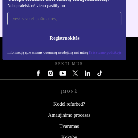
Nebepraleisk nė vieno pasiūlymo
Skirta iOS ir Android
Registruokitės
REFURBED LIETUVA - RETHINK NEW.
Informaciją apie asmens duomenų naudojimą rasi mūsų
Privatumo politikoje
SEKTI MUS
ĮMONĖ
Kodėl refurbed?
Atnaujinimo procesas
Tvarumas
Kokybė