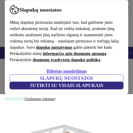
Atsisiųsti programėlę
Atsisiųsti
Slapukų nuostatos
Naudok refurbed greitai ir paprastai
Mūsų slapukai pirmiausia naudojami tam, kad galėtume jums
rodyti aktualesnį turinį. Kad tai veiktų tinkamai, prašome jūsų
sutikimo analizuoti jūsų naršymo elgseną ir suasmeninti jums
rodomą turinį bei reklamą – naudojant pirmosios ir trečiųjų šalių
slapukus. Savo
slapukų nustatymus
galite pakeisti bet kada.
Išmanieji telefonai
Nešiojamieji kompiuteriai
Planšetės
Išmanieji laik
Perskaitykite mūsų
informaciją apie duomenų apsaugą
.
Perskaitykite
duomenų tvarkytojo slapukų politiką
Pradžios puslapis
Kūdikiai ir vaikai
Vaikų lovelės
Vaikų kelioninės lovelės
Ribotas naudojimas
SLAPUKŲ NUOSTATOS
Mamizo kūdikis vaikiška aptvara
SUTIKTI SU VISAIS SLAPUKAIS
baltas
(Atsiliepimų rinkimas)