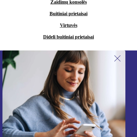
Žaidimų konsolės
Buitiniai prietaisai
Virtuvės
Dideli buitiniai prietaisai
Užsiprenumeruok mūsų naujienlaiškį!
Nebepraleisk nė vieno pasiūlymo.
Registruokitės
Informaciją apie asmens duomenų naudojimą rasi mūsų
Privatumo politikoje
.