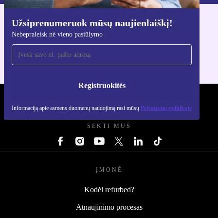
Užsiprenumeruok mūsų naujienlaiškį!
Atsisiųsti refurbed programėlę
Nebepraleisk nė vieno pasiūlymo
Skirta iOS ir Android
Registruokitės
REFURBED LIETUVA - RETHINK NEW.
Informaciją apie asmens duomenų naudojimą rasi mūsų
Privatumo politikoje
SEKTI MUS
ĮMONĖ
Kodėl refurbed?
Atnaujinimo procesas