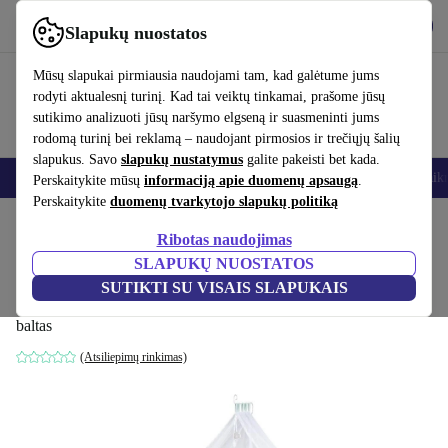
Atsisiųsti programėlę
Atsisiųsti
Slapukų nuostatos
Naudok refurbed greitai ir paprastai
Mūsų slapukai pirmiausia naudojami tam, kad galėtume jums
rodyti aktualesnį turinį. Kad tai veiktų tinkamai, prašome jūsų
sutikimo analizuoti jūsų naršymo elgseną ir suasmeninti jums
rodomą turinį bei reklamą – naudojant pirmosios ir trečiųjų šalių
slapukus. Savo
slapukų nustatymus
galite pakeisti bet kada.
Išmanieji telefonai
Nešiojamieji kompiuteriai
Planšetės
Išmanieji laik
Perskaitykite mūsų
informaciją apie duomenų apsaugą
.
Perskaitykite
duomenų tvarkytojo slapukų politiką
Pradžios puslapis
Kūdikiai ir vaikai
Vaikų lovelės
Ribotas naudojimas
SLAPUKŲ NUOSTATOS
Roba Room Bed "Happy Cloud" prie
SUTIKTI SU VISAIS SLAPUKAIS
lovytės lovelė
baltas
(Atsiliepimų rinkimas)