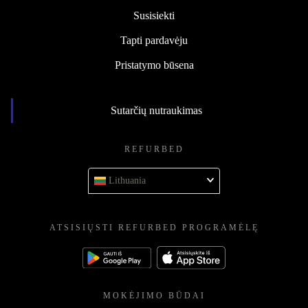
Susisiekti
Tapti pardavėju
Pristatymo būsena
Sutarčių nutraukimas
REFURBED
Lithuania
ATSISIŲSTI REFURBED PROGRAMĖLĘ
MOKĖJIMO BŪDAI