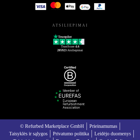
ATSILIEPIMAI
Trustpilot
TrustScore
4.6
205923
Atsiliepimai
© Refurbed Marketplace GmbH
Prieinamumas
Taisyklės ir sąlygos
Privatumo politika
Leidėjo duomenys