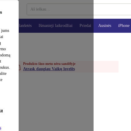
s
teriai
Planšetės
Išmanieji laikrodžiai
Priedai
Ausinės
iPhone
e jums
tai
ų
šymo
rodomą
t
Produkto šiuo metu nėra sandėlyje
apukus.
Atrask daugiau Vaikų lovelės
lite
te
kų
s