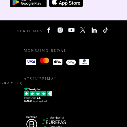
SEKTI MUS
MOKĖJIMO BŪDAI
ATSILIEPIMAI
OGRAMĖLĘ
Trustpilot
TrustScore
4.6
205802
Atsiliepimai