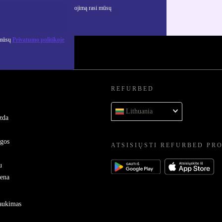
ciją apie asmens duomenų naudojimą rasi mūsų
mo politikoje
.
 mūsų
Privatumo politikoje
REFURBED
Lithuania
zda
ygos
ATSISIŲSTI REFURBED PR
u
sena
raukimas