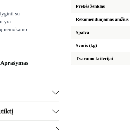
Prekės ženklas
lyginti su
Rekomenduojamas amžius
ui yra
ienų nemokamo
Spalva
Svoris (kg)
Tvarumo kriterijai
 - Aprašymas
tiktį