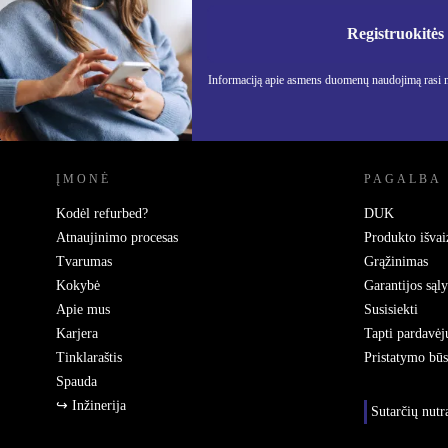
Nebepraleisk nė vieno pasiūlymo.
Informa
Privatu
Registruokitės
Informaciją apie asmens duomenų naudojimą rasi
REFURBED LIETUVA - RETHINK NEW.
ĮMONĖ
PAGALBA
Kodėl refurbed?
DUK
Atnaujinimo procesas
Produkto išvai
Tvarumas
Grąžinimas
Kokybė
Garantijos sąl
Apie mus
Susisiekti
Karjera
Tapti pardavėj
Tinklaraštis
Pristatymo bū
Spauda
↪ Inžinerija
Sutarčių nut