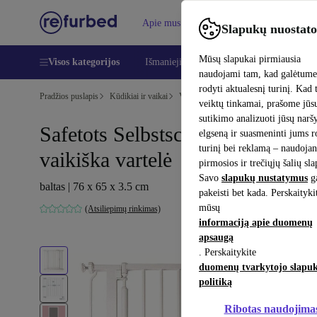
Apie mus
Pagalba
Slapukų nuostato
Mūsų slapukai pirmiausia
Visos kategorijos
Išmanieji telefonai
Nešiojamieji kompiu
naudojami tam, kad galėtum
rodyti aktualesnį turinį. Kad 
Pradžios puslapis
Kūdikiai ir vaikai
Vaikų lovelės
veiktų tinkamai, prašome jūs
sutikimo analizuoti jūsų nar
Safetots Selbstschließendes
elgseną ir suasmeninti jums 
turinį bei reklamą – naudojan
vaikiška vartelė
pirmosios ir trečiųjų šalių sl
Savo
slapukų nustatymus
ga
baltas | 76 x 65 x 3.5 cm
pakeisti bet kada. Perskaityki
mūsų
(Atsiliepimų rinkimas)
informaciją apie duomenų
apsaugą
. Perskaitykite
duomenų tvarkytojo slapu
politiką
Ribotas naudojima