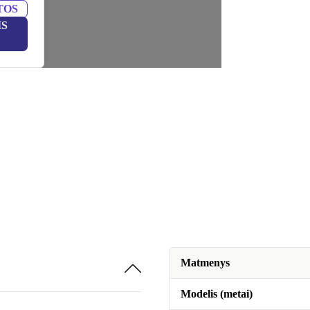
TOS
IS
Matmenys
Modelis (metai)