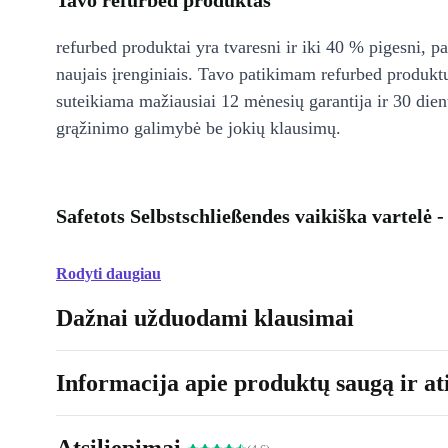
Tavo refurbed produktas
refurbed produktai yra tvaresni ir iki 40 % pigesni, pa
naujais įrenginiais. Tavo patikimam refurbed produkt
suteikiama mažiausiai 12 mėnesių garantija ir 30 d
grąžinimo galimybė be jokių klausimų.
Safetots Selbstschließendes vaikiška vartelė
Rodyti daugiau
Dažnai užduodami klausimai
Informacija apie produktų saugą ir ati