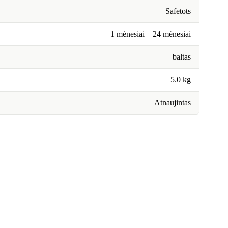
Safetots
1 mėnesiai – 24 mėnesiai
baltas
5.0 kg
Atnaujintas