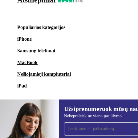
Atsiliepimai
(4.6)
Populiarios kategorijos
iPhone
Samsung telefonai
MacBook
Nešiojamieji kompiuteriai
iPad
Užsiprenumeruok mūsų nauj
Nebepraleisk nė vieno pasiūlymo
Užsiprenumeruok mūsų
naujienlaiškį!