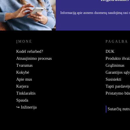
Informaciją apie asmens duomenų naudojimą rasi
REFURBED LIETUVA - RETHINK NEW.
ĮMONĖ
PAGALBA
Kodėl refurbed?
DUK
Atnaujinimo procesas
Produkto išvai
Tvarumas
Grąžinimas
Kokybė
Garantijos sąl
Apie mus
Susisiekti
Karjera
Tapti pardavėj
Tinklaraštis
Pristatymo bū
Spauda
↪ Inžinerija
Sutarčių nut