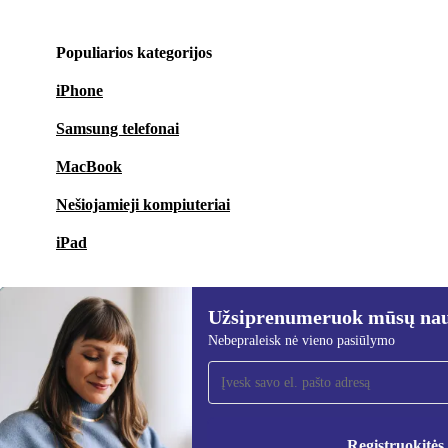
Populiarios kategorijos
iPhone
Samsung telefonai
MacBook
Nešiojamieji kompiuteriai
iPad
Užsiprenumeruok mūsų nauj
Nebepraleisk nė vieno pasiūlymo
Užsiprenumeruok mūsų
naujienlaiškį!
Nebepraleisk nė vieno pasiūlymo.
Informa
Privatu
Registruokitės