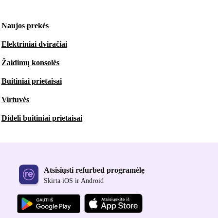
Naujos prekės
Elektriniai dviračiai
Žaidimų konsolės
Buitiniai prietaisai
Virtuvės
Dideli buitiniai prietaisai
Atsisiųsti refurbed programėlę
Skirta iOS ir Android