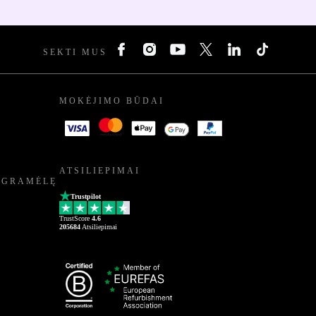
SEKTI MUS
MOKĖJIMO BŪDAI
ATSILIEPIMAI
OGRAMĖLĘ
Trustpilot
TrustScore
4.6
205684
Atsiliepimai