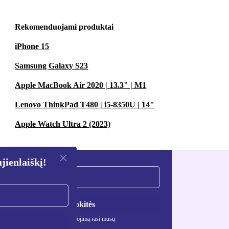
Rekomenduojami produktai
iPhone 15
Samsung Galaxy S23
Apple MacBook Air 2020 | 13.3" | M1
Lenovo ThinkPad T480 | i5-8350U | 14"
Apple Watch Ultra 2 (2023)
ienlaiškį!
Registruokitės
ciją apie asmens duomenų naudojimą rasi mūsų
mo politikoje
.