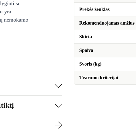
lyginti su
Prekės ženklas
ui yra
ienų nemokamo
Rekomenduojamas amžius
Skirta
Spalva
Svoris (kg)
Tvarumo kriterijai
tiktį