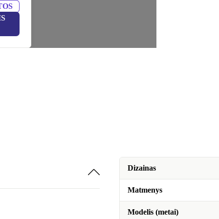
TOS
IS
Dizainas
Matmenys
Modelis (metai)