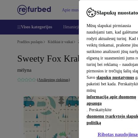
Apie mus
Pagalba
Slapukų nuostato
Mūsų slapukai pirmiausia
Visos kategorijos
Išmanieji telefonai
Nešiojamieji kompiu
naudojami tam, kad galėtum
rodyti aktualesnį turinį. Kad 
Pradžios puslapis
Kūdikiai ir vaikai
Žaislai
Kūdikių žaislai
veiktų tinkamai, prašome jūs
sutikimo analizuoti jūsų nar
Sweety Fox Krabbelspielmatte
elgseną ir suasmeninti jums 
turinį bei reklamą – naudojan
mėlyna
pirmosios ir trečiųjų šalių sl
Savo
slapukų nustatymus
ga
(Atsiliepimų rinkimas)
pakeisti bet kada. Perskaityki
mūsų
informaciją apie duomenų
apsaugą
. Perskaitykite
duomenų tvarkytojo slapu
politiką
Ribotas naudojima