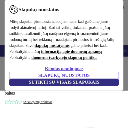
Atsisiųsti programėlę
Atsisiųsti
Slapukų nuostatos
Naudok refurbed greitai ir paprastai
Mūsų slapukai pirmiausia naudojami tam, kad galėtume jums
rodyti aktualesnį turinį. Kad tai veiktų tinkamai, prašome jūsų
sutikimo analizuoti jūsų naršymo elgseną ir suasmeninti jums
rodomą turinį bei reklamą – naudojant pirmosios ir trečiųjų šalių
slapukus. Savo
slapukų nustatymus
galite pakeisti bet kada.
Išmanieji telefonai
Nešiojamieji kompiuteriai
Planšetės
Išmanieji laik
Perskaitykite mūsų
informaciją apie duomenų apsaugą
.
Perskaitykite
duomenų tvarkytojo slapukų politiką
Pradžios puslapis
Kūdikiai ir vaikai
Vaikų lovelės
Ribotas naudojimas
SLAPUKŲ NUOSTATOS
Träumeland Octasmart T080745 XL
SUTIKTI SU VISAIS SLAPUKAIS
vaikiška čiužinys 140 x 200 cm
baltas
(Atsiliepimų rinkimas)