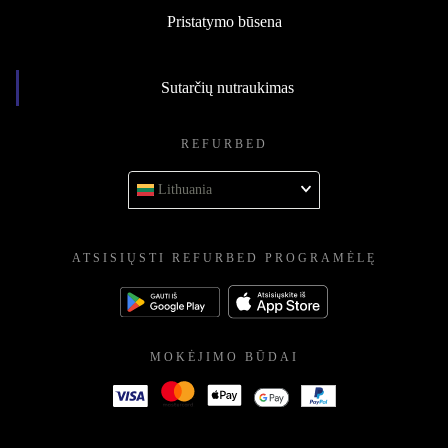
Pristatymo būsena
Sutarčių nutraukimas
REFURBED
Lithuania
ATSISIŲSTI REFURBED PROGRAMĖLĘ
MOKĖJIMO BŪDAI