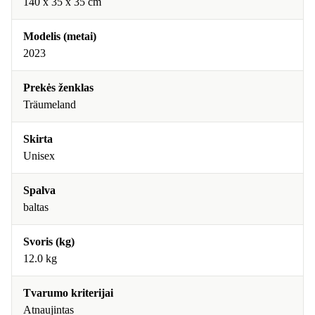
140 x 35 x 35 cm
Modelis (metai)
2023
Prekės ženklas
Träumeland
Skirta
Unisex
Spalva
baltas
Svoris (kg)
12.0 kg
Tvarumo kriterijai
Atnaujintas