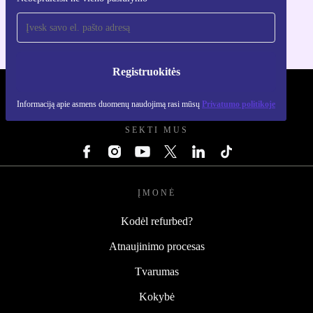
Skirta iOS ir Android
Registruokitės
REFURBED LIETUVA - RETHINK NEW.
Informaciją apie asmens duomenų naudojimą rasi mūsų
Privatumo politikoje
SEKTI MUS
ĮMONĖ
Kodėl refurbed?
Atnaujinimo procesas
Tvarumas
Kokybė