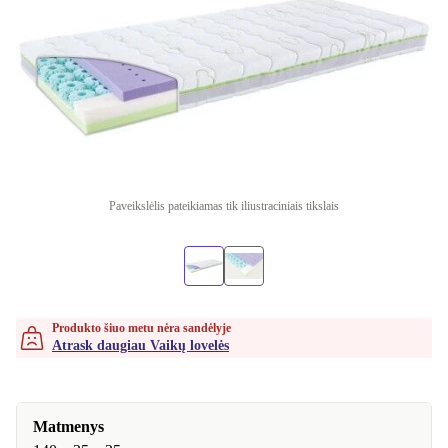
Paveikslėlis pateikiamas tik iliustraciniais tikslais
Produkto šiuo metu nėra sandėlyje
Atrask daugiau Vaikų lovelės
Matmenys