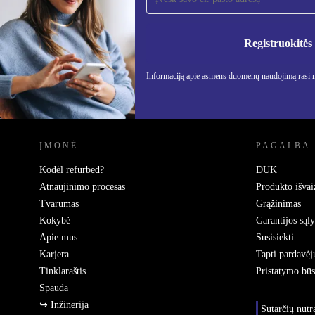
naujienlaiškį!
Nebepraleisk nė vieno pasiūlymo.
Informa
Privatu
Registruokitės
Informaciją apie asmens duomenų naudojimą rasi
REFURBED LIETUVA - RETHINK NEW.
ĮMONĖ
PAGALBA
Kodėl refurbed?
DUK
Atnaujinimo procesas
Produkto išvai
Tvarumas
Grąžinimas
Kokybė
Garantijos sąl
Apie mus
Susisiekti
Karjera
Tapti pardavėj
Tinklaraštis
Pristatymo bū
Spauda
↪ Inžinerija
Sutarčių nut