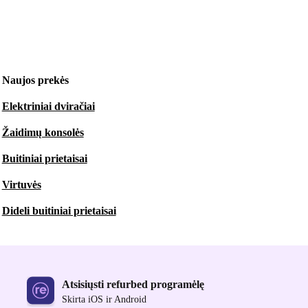
Naujos prekės
Elektriniai dviračiai
Žaidimų konsolės
Buitiniai prietaisai
Virtuvės
Dideli buitiniai prietaisai
Atsisiųsti refurbed programėlę
Skirta iOS ir Android