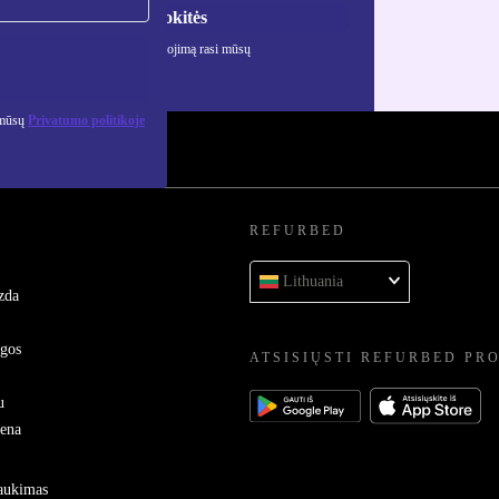
Registruokitės
ciją apie asmens duomenų naudojimą rasi mūsų
mo politikoje
.
 mūsų
Privatumo politikoje
REFURBED
Lithuania
zda
ygos
ATSISIŲSTI REFURBED PR
u
sena
raukimas