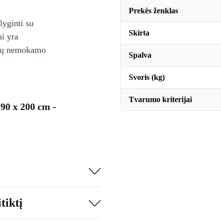
Prekės ženklas
lyginti su
Skirta
ui yra
ienų nemokamo
Spalva
Svoris (kg)
Tvarumo kriterijai
90 x 200 cm -
tiktį