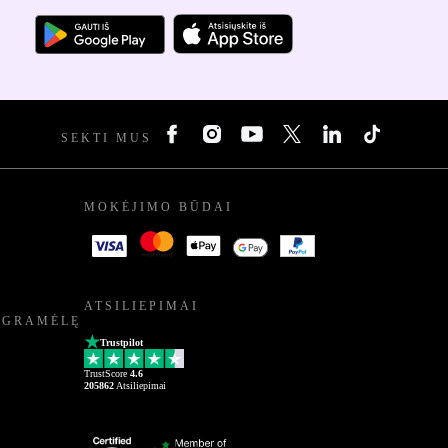
SEKTI MUS
MOKĖJIMO BŪDAI
ATSILIEPIMAI
OGRAMĖLĘ
Trustpilot
TrustScore
4.6
205862
Atsiliepimai