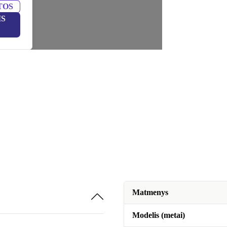
TOS
IS
Matmenys
Modelis (metai)