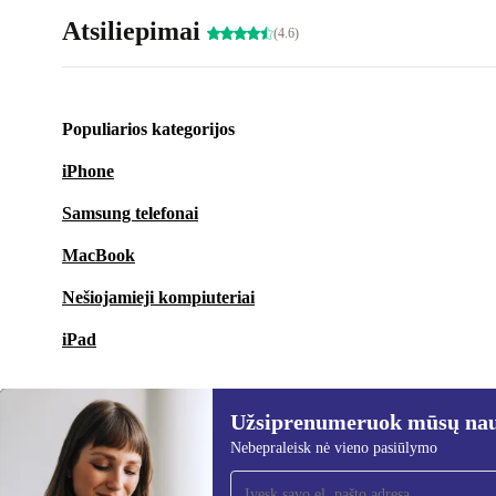
Atsiliepimai
(4.6)
Populiarios kategorijos
iPhone
Samsung telefonai
MacBook
Nešiojamieji kompiuteriai
iPad
Užsiprenumeruok mūsų nauj
Nebepraleisk nė vieno pasiūlymo
Užsiprenumeruok mūsų