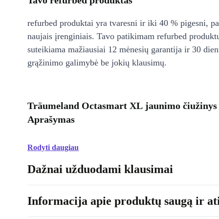
Tavo refurbed produktas
refurbed produktai yra tvaresni ir iki 40 % pigesni, pa
naujais įrenginiais. Tavo patikimam refurbed produkt
suteikiama mažiausiai 12 mėnesių garantija ir 30 d
grąžinimo galimybė be jokių klausimų.
Träumeland Octasmart XL jaunimo čiužinys 
Aprašymas
Rodyti daugiau
Dažnai užduodami klausimai
Informacija apie produktų saugą ir ati