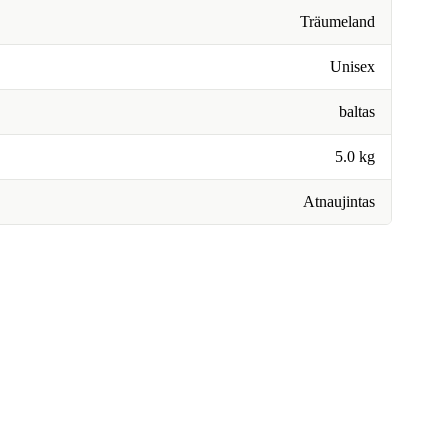
Träumeland
Unisex
baltas
5.0 kg
Atnaujintas