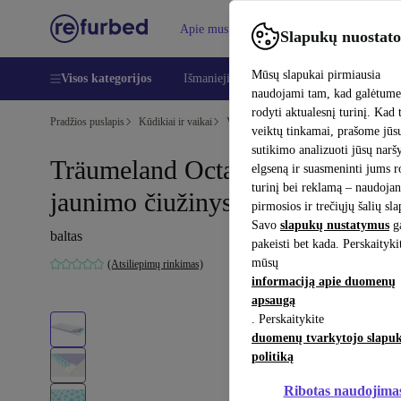
Apie mus
Pagalba
Slapukų nuostato
Mūsų slapukai pirmiausia
Visos kategorijos
Išmanieji telefonai
Nešiojamieji kompiu
naudojami tam, kad galėtum
rodyti aktualesnį turinį. Kad 
Pradžios puslapis
Kūdikiai ir vaikai
Vaikų lovelės
veiktų tinkamai, prašome jūs
sutikimo analizuoti jūsų nar
Träumeland Octasmart XL
elgseną ir suasmeninti jums 
turinį bei reklamą – naudojan
jaunimo čiužinys 90 x 200 cm
pirmosios ir trečiųjų šalių sl
Savo
slapukų nustatymus
ga
baltas
pakeisti bet kada. Perskaityki
mūsų
(Atsiliepimų rinkimas)
informaciją apie duomenų
apsaugą
. Perskaitykite
duomenų tvarkytojo slapu
politiką
Ribotas naudojima