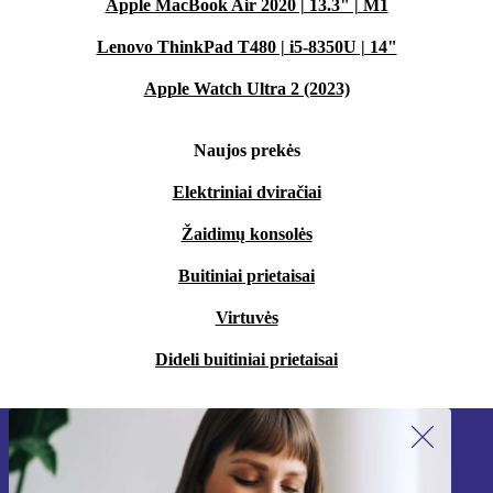
Apple MacBook Air 2020 | 13.3" | M1
Lenovo ThinkPad T480 | i5-8350U | 14"
Apple Watch Ultra 2 (2023)
Naujos prekės
Elektriniai dviračiai
Žaidimų konsolės
Buitiniai prietaisai
Virtuvės
Dideli buitiniai prietaisai
Užsiprenumeruok mūsų naujienlaiškį!
Nebepraleisk nė vieno pasiūlymo.