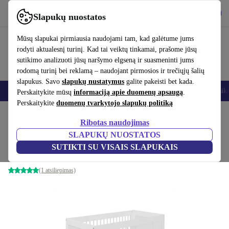
Atsisiųsti programėlę
Atsisiųsti
Slapukų nuostatos
Naudok refurbed greitai ir paprastai
Mūsų slapukai pirmiausia naudojami tam, kad galėtume jums
rodyti aktualesnį turinį. Kad tai veiktų tinkamai, prašome jūsų
sutikimo analizuoti jūsų naršymo elgseną ir suasmeninti jums
rodomą turinį bei reklamą – naudojant pirmosios ir trečiųjų šalių
slapukus. Savo
slapukų nustatymus
galite pakeisti bet kada.
Išmanieji telefonai
Nešiojamieji kompiuteriai
Planšetės
Išmanieji laik
Perskaitykite mūsų
informaciją apie duomenų apsaugą
.
Perskaitykite
duomenų tvarkytojo slapukų politiką
Pradžios puslapis
Kūdikiai ir vaikai
Vaikų lovelės
Ribotas naudojimas
SLAPUKŲ NUOSTATOS
Urra vaikiška lovelė Laura 70 x 140 cm
SUTIKTI SU VISAIS SLAPUKAIS
baltas
(1 atsiliepimas)