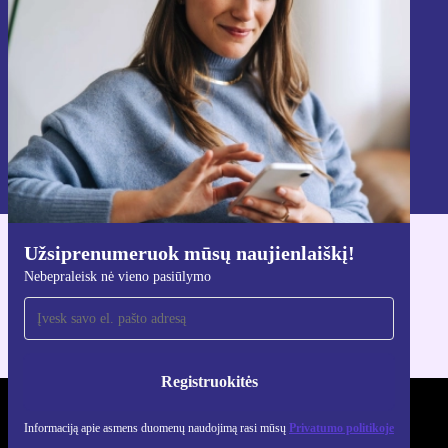
Registruokitės
Informaciją apie asmens duomenų naudojimą rasi mūsų
Privatumo politikoje
.
Užsiprenumeruok mūsų naujienlaiškį!
Atsisiųsti refurbed programėlę
Nebepraleisk nė vieno pasiūlymo
Skirta iOS ir Android
Registruokitės
REFURBED LIETUVA - RETHINK NEW.
Informaciją apie asmens duomenų naudojimą rasi mūsų
Privatumo politikoje