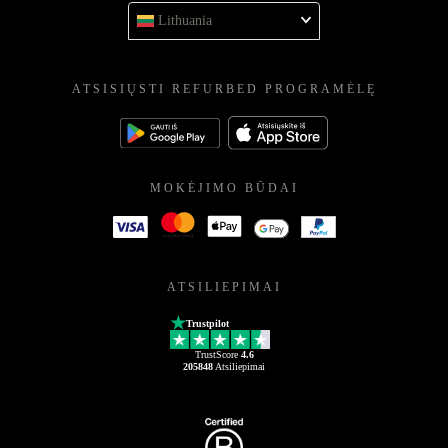
Lithuania
ATSISIŲSTI REFURBED PROGRAMĖLĘ
MOKĖJIMO BŪDAI
ATSILIEPIMAI
Trustpilot
TrustScore
4.6
205848
Atsiliepimai