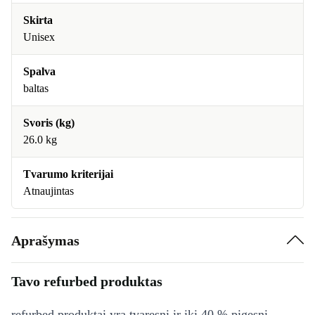
Skirta
Unisex
Spalva
baltas
Svoris (kg)
26.0 kg
Tvarumo kriterijai
Atnaujintas
Aprašymas
Tavo refurbed produktas
refurbed produktai yra tvaresni ir iki 40 % pigesni,