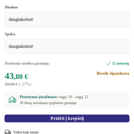
Dizainas
daugiakolorė
Spalva
daugiakolorė
Pardavėjo suteikta garantija:
12 mėnesių
43
Beveik išparduota
,80 €
59,99 €
(-27%)
Pristatymas įskaičiuotas:
rugpj. 10 –
rugpj. 12
30 dienų nemokamo grąžinimo garantija
Pridėti į krepšelį
Veikia kaip naujas