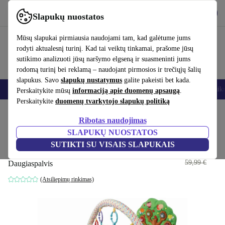
Atsisiųsti programėlę
Atsisiųsti
Slapukų nuostatos
Naudok refurbed greitai ir paprastai
Mūsų slapukai pirmiausia naudojami tam, kad galėtume jums
rodyti aktualesnį turinį. Kad tai veiktų tinkamai, prašome jūsų
sutikimo analizuoti jūsų naršymo elgseną ir suasmeninti jums
rodomą turinį bei reklamą – naudojant pirmosios ir trečiųjų šalių
slapukus. Savo
slapukų nustatymus
galite pakeisti bet kada.
Išmanieji telefonai
Nešiojamieji kompiuteriai
Planšetės
Išmanieji laik
Perskaitykite mūsų
informaciją apie duomenų apsaugą
.
Perskaitykite
duomenų tvarkytojo slapukų politiką
Pradžios puslapis
Kūdikiai ir vaikai
Žaislai
Kūdikių žaislai
Ribotas naudojimas
SLAPUKŲ NUOSTATOS
VTech kūdikis muzika žaidimų
SUTIKTI SU VISAIS SLAPUKAIS
kilimėlis
43
,80 €
59,99 €
Daugiaspalvis
(Atsiliepimų rinkimas)