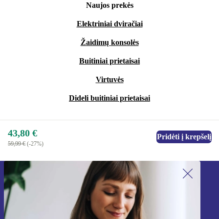
Naujos prekės
Elektriniai dviračiai
Žaidimų konsolės
Buitiniai prietaisai
Virtuvės
Dideli buitiniai prietaisai
43,80 €
Pridėti į krepšelį
59,99 €
(-27%)
Užsiprenumeruok mūsų naujienlaiškį!
Nebepraleisk nė vieno pasiūlymo.