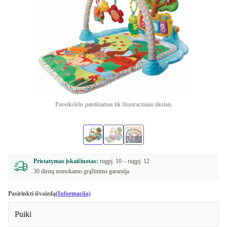
Paveikslėlis pateikiamas tik iliustraciniais tikslais
Pristatymas įskaičiuotas:
rugpj. 10 –
rugpj. 12
30 dienų nemokamo grąžinimo garantija
Pasirinkti išvaizdą
(Informacija)
Puiki