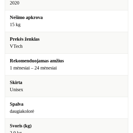
2020
Nešimo apkrova
15 kg
Prekės ženklas
VTech
Rekomenduojamas amžius
1 mėnesiai – 24 mėnesiai
Skirta
Unisex
Spalva
daugiakolorė
Svoris (kg)
2.0 kg