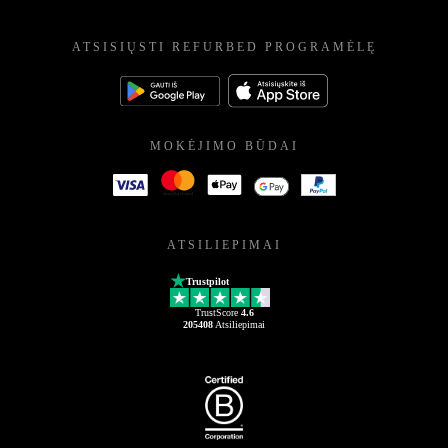
ATSISIŲSTI REFURBED PROGRAMĖLĘ
MOKĖJIMO BŪDAI
ATSILIEPIMAI
Trustpilot
TrustScore
4.6
205408
Atsiliepimai