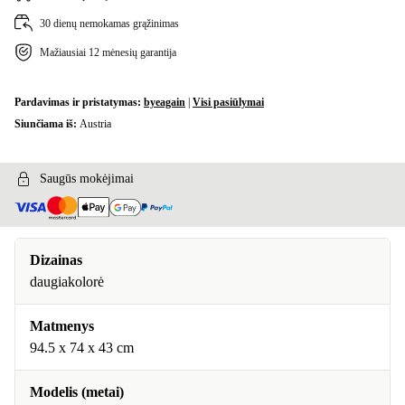
30 dienų nemokamas grąžinimas
Mažiausiai 12 mėnesių garantija
Pardavimas ir pristatymas:
byeagain
|
Visi pasiūlymai
Siunčiama iš:
Austria
Saugūs mokėjimai
Dizainas
daugiakolorė
Matmenys
94.5 x 74 x 43 cm
Modelis (metai)