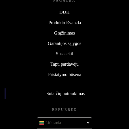
PAGALBA
DUK
Produkto išvaizda
Grąžinimas
Garantijos sąlygos
Susisiekti
Tapti pardavėju
Pristatymo būsena
Sutarčių nutraukimas
REFURBED
Lithuania