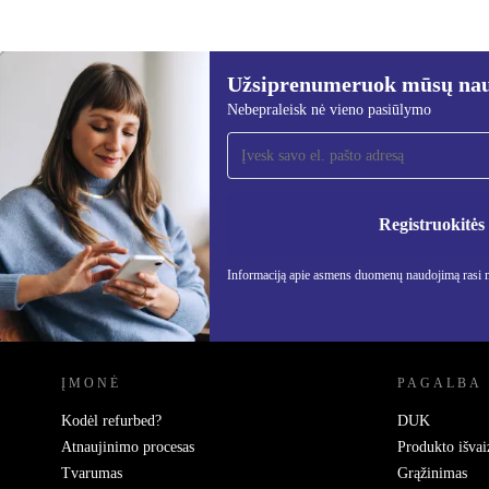
Užsiprenumeruok mūsų nauj
446,83 €
499,00 €
(-10%)
Nebepraleisk nė vieno pasiūlymo
Užsiprenumeruok mūsų
naujienlaiškį!
Nebepraleisk nė vieno pasiūlymo.
Informa
Privatu
Registruokitės
Informaciją apie asmens duomenų naudojimą rasi
REFURBED LIETUVA - RETHINK NEW.
ĮMONĖ
PAGALBA
Kodėl refurbed?
DUK
Atnaujinimo procesas
Produkto išvai
Tvarumas
Grąžinimas