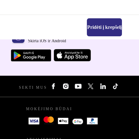
Pridėti į krepšelį
Atsisiųsti refurbed programėlę
Skirta iOS ir Android
SEKTI MUS
MOKĖJIMO BŪDAI