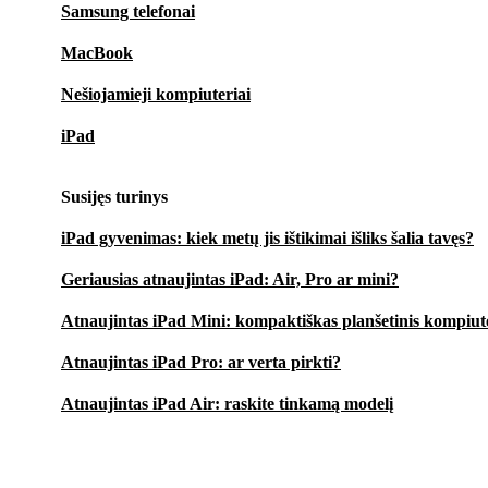
30 dienų nemokamas bandymas
– išbandykite be rizikos
Samsung telefonai
Kiekvienas įrenginys yra kruopščiai patikrintas, profesionaliai 
MacBook
aukščiausios kokybės
Nešiojamieji kompiuteriai
Pasirinkite atnaujintą iPad 11 (2025) – jūsų kasdien
iPad
piniginei ir tvaresnei ateičiai.
Susijęs turinys
iPad gyvenimas: kiek metų jis ištikimai išliks šalia tavęs?
Geriausias atnaujintas iPad: Air, Pro ar mini?
Atnaujintas iPad Mini: kompaktiškas planšetinis kompiute
Atnaujintas iPad Pro: ar verta pirkti?
Atnaujintas iPad Air: raskite tinkamą modelį