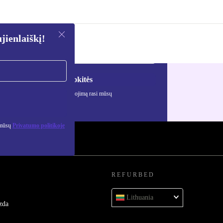
ienlaiškį!
Registruokitės
ciją apie asmens duomenų naudojimą rasi mūsų
mo politikoje
.
 mūsų
Privatumo politikoje
REFURBED
Lithuania
zda