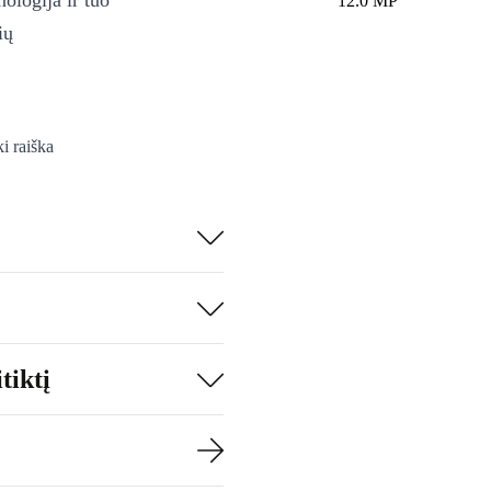
ologija ir tuo
12.0 MP
ių
ki raiška
, vaizdo
nimo akimirkas,
ską su puikia
ngas įkrovimas.
tiktį
lionėms,