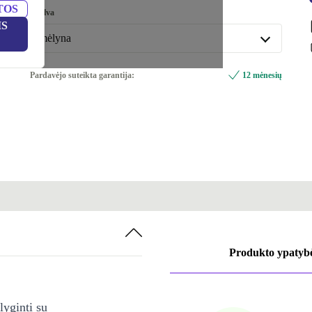
TOS
Spalva
IS
mėlyna
mėlyna
Pardavėjo suteikta garantija:
12 mėnesių
Galima įsigyti ir kitų konfigūracijų
geltona
+3,17 €
sidabras
+44,53 €
Produkto ypatyb
lyginti su