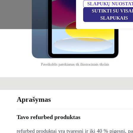
SLAPUKŲ NUOSTA
SUTIKTI SU VISA
SLAPUKAIS
Paveikslėlis pateikiamas tik iliustraciniais tikslais
Aprašymas
Tavo refurbed produktas
refurbed produktai yra tvaresni ir iki 40 % pigesni, pa