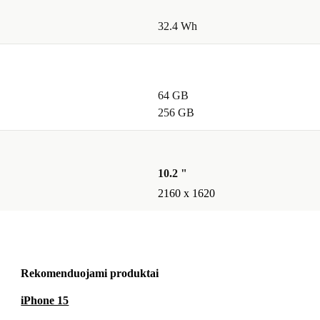
32.4 Wh
is?
bendram
jūs gaunate
64 GB
256 GB
eniam
10.2 "
2160 x 1620
is kompiuteris
omas ir galite
Rekomenduojami produktai
iPhone 15