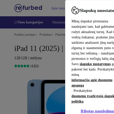
Apie mus
Pagalba
Slapukų nuostato
Mūsų slapukai pirmiausia
Visos kategorijos
Išmanieji telefonai
Nešiojamieji kompiu
naudojami tam, kad galėtum
rodyti aktualesnį turinį. Kad 
Pradžios puslapis
Produktai
Planšetiniai kompiuteriai
iPad
veiktų tinkamai, prašome jūs
sutikimo analizuoti jūsų nar
iPad 11 (2025) | 10.9-colio
elgseną ir suasmeninti jums 
turinį bei reklamą – naudojan
128 GB | mėlyna
pirmosios ir trečiųjų šalių sl
Savo
slapukų nustatymus
ga
(4,9/5)
pakeisti bet kada. Perskaityki
mūsų
informaciją apie duomenų
apsaugą
. Perskaitykite
duomenų tvarkytojo slapu
politiką
Ribotas naudojima