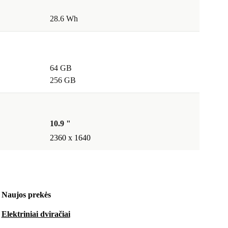
28.6 Wh
64 GB
256 GB
10.9 "
2360 x 1640
Naujos prekės
Elektriniai dviračiai