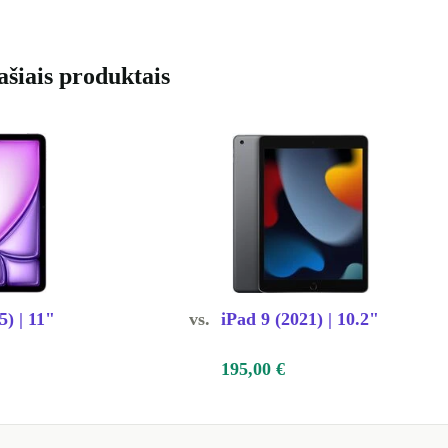
e vertingus
te pavyzdį
iausiomis
ašiais produktais
gubai!
 mokykloje?
us palengvina
mą. Ilgas
runkantį darbą.
5) | 11"
vs.
iPad 9 (2021) | 10.2"
195,00 €
 – viskas
us vaizdus