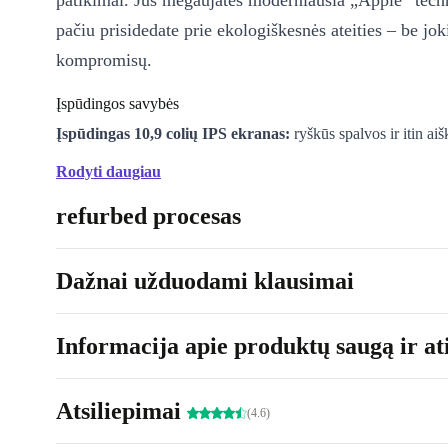
patikimai. Jūs mėgaujatės moderniausia „Apple“ techn
pačiu prisidedate prie ekologiškesnės ateities – be jok
kompromisų.
Įspūdingos savybės
Įspūdingas 10,9 colių IPS ekranas:
ryškūs spalvos ir itin aiš
filmams, žaidimams ir užrašams.
Rodyti daugiau
Galingas „Apple A16 Bionic“ lustas:
daugiafunkcinis darbas
refurbed procesas
redagavimas ar žaidimai veikia sklandžiai ir greitai reaguoja.
**Universalūs 12 MP fotoaparatai: fiksuokite kasdienio gyve
vykdykite vaizdo skambučius ar nuskaitykite dokumentus – vi
Dažnai užduodami klausimai
vaizdo kokybe.
USB-C 2.0 jungtis:
greitas prijungimas prie priedų, nesudėti
Informacija apie produktų saugą ir ati
Lengvas ir tvirtas:
sveriantis tik 477 g, „iPad“ yra idealus ke
universitetui, biurui ar atsipalaidavimui namuose.
Atsiliepimai
Ilgalaikis pelnas
(4.6)