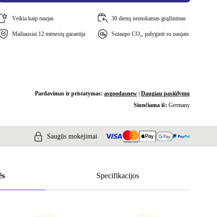
Veikia kaip naujas
30 dienų nemokamas grąžinimas
Mažiausiai 12 mėnesių garantija
Sutaupo CO₂, palyginti su naujais
Pardavimas ir pristatymas:
asgoodasnew
|
Daugiau pasiūlymų
Siunčiama iš:
Germany
Saugūs mokėjimai
ės
Specifikacijos