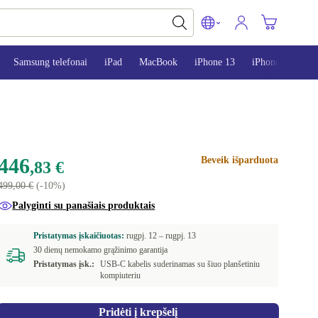
Samsung telefonai
iPad
MacBook
iPhone 13
iPhone 14
i
446
Beveik išparduota
,83 €
499,00 €
(-10%)
Palyginti su panašiais produktais
Pristatymas įskaičiuotas:
rugpj. 12 –
rugpj. 13
30 dienų nemokamo grąžinimo garantija
Pristatymas įsk.:
USB-C kabelis suderinamas su šiuo planšetiniu
kompiuteriu
Pridėti į krepšelį