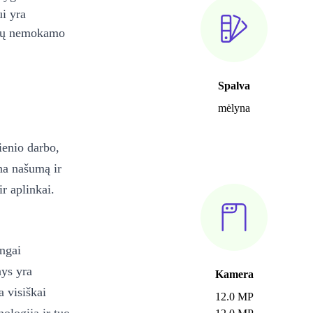
ui yra
ienų nemokamo
Spalva
mėlyna
ienio darbo,
na našumą ir
r aplinkai.
ingai
nys yra
Kamera
a visiškai
12.0 MP