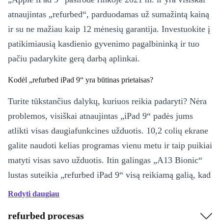
atnaujintas „refurbed“, parduodamas už sumažintą kainą
ir su ne mažiau kaip 12 mėnesių garantija. Investuokite į
patikimiausią kasdienio gyvenimo pagalbininką ir tuo
pačiu padarykite gerą darbą aplinkai.
Kodėl „refurbed iPad 9“ yra būtinas prietaisas?
Turite tūkstančius dalykų, kuriuos reikia padaryti? Nėra
problemos, visiškai atnaujintas „iPad 9“ padės jums
atlikti visas daugiafunkcines užduotis. 10,2 colių ekrane
galite naudoti kelias programas vienu metu ir taip puikiai
matyti visas savo užduotis. Itin galingas „A13 Bionic“
lustas suteikia „refurbed iPad 9“ visą reikiamą galią, kad
kiekviena užduotis būtų atlikta per milisekundes.
Rodyti daugiau
Be to, patobulintas grafikos procesorius užtikrina ypač
refurbed procesas