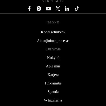
SEKTI MUS
ĮMONĖ
Kodėl refurbed?
Atnaujinimo procesas
Tvarumas
Kokybė
Apie mus
Karjera
Tinklaraštis
Spauda
↪ Inžinerija