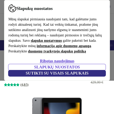
Atsisiųsti programėlę
Atsisiųsti
Slapukų nuostatos
Naudok refurbed greitai ir paprastai
Mūsų slapukai pirmiausia naudojami tam, kad galėtume jums
rodyti aktualesnį turinį. Kad tai veiktų tinkamai, prašome jūsų
sutikimo analizuoti jūsų naršymo elgseną ir suasmeninti jums
rodomą turinį bei reklamą – naudojant pirmosios ir trečiųjų šalių
slapukus. Savo
slapukų nustatymus
galite pakeisti bet kada.
Išmanieji telefonai
Nešiojamieji kompiuteriai
Planšetės
Išmanieji laik
Perskaitykite mūsų
informaciją apie duomenų apsaugą
.
Perskaitykite
duomenų tvarkytojo slapukų politiką
Pradžios puslapis
Produktai
Planšetiniai kompiuteriai
iPad
Ribotas naudojimas
SLAPUKŲ NUOSTATOS
iPad 9 (2021) | 10.2"
SUTIKTI SU VISAIS SLAPUKAIS
194
,99 €
64 GB | kosminė pilka
429,00 €
(4,8/5)