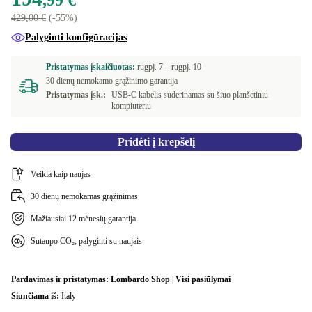
,99 €
495.0 g | WiFi 802.11a/b/ g/n/ac, Bluetooth, Mobilieji
429,00 €
(-55%)
+25,40 €
duomenys (4G)
Palyginti konfigūracijas
Pristatymas įskaičiuotas:
rugpj. 7 –
rugpj. 10
30 dienų nemokamo grąžinimo garantija
Pristatymas įsk.:
USB-C kabelis suderinamas su šiuo planšetiniu
kompiuteriu
Pridėti į krepšelį
Veikia kaip naujas
30 dienų nemokamas grąžinimas
Mažiausiai 12 mėnesių garantija
Sutaupo CO₂, palyginti su naujais
Pardavimas ir pristatymas:
Lombardo Shop
|
Visi pasiūlymai
Siunčiama iš:
Italy