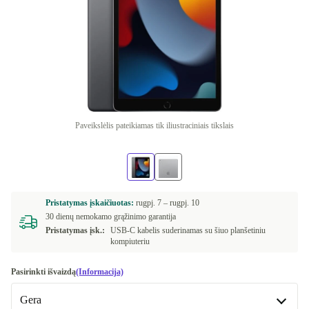
Paveikslėlis pateikiamas tik iliustraciniais tikslais
Pristatymas įskaičiuotas:
rugpj. 7 –
rugpj. 10
30 dienų nemokamo grąžinimo garantija
Pristatymas įsk.:
USB-C kabelis suderinamas su šiuo planšetiniu
kompiuteriu
Pasirinkti išvaizdą
(Informacija)
Gera