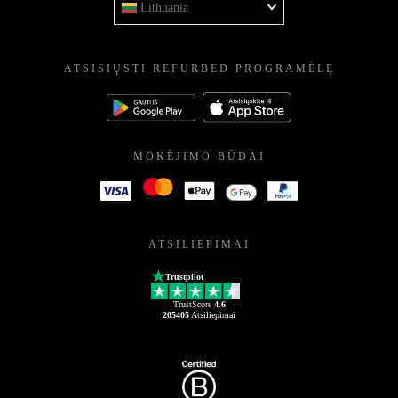
Lithuania
ATSISIŲSTI REFURBED PROGRAMĖLĘ
MOKĖJIMO BŪDAI
ATSILIEPIMAI
Trustpilot
TrustScore
4.6
205405
Atsiliepimai