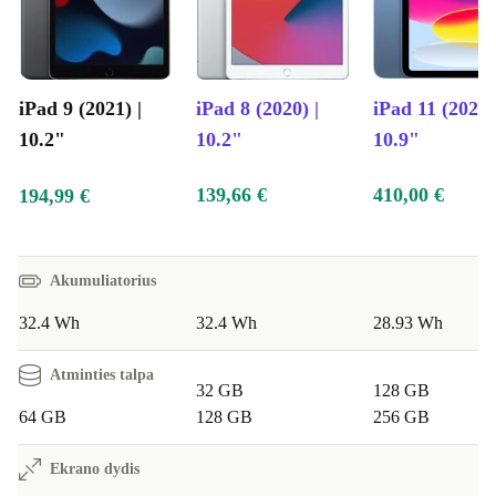
profesionaliai nuskaityti dokumentus.
Įsigykite refurbed „iPad 9“ dabar ir atraskite pasaulį,
pilną galimybių!
iPad 9 (2021) |
iPad 8 (2020) |
iPad 11 (2025)
10.2"
10.2"
10.9"
139,66 €
410,00 €
194,99 €
Akumuliatorius
32.4 Wh
32.4 Wh
28.93 Wh
Atminties talpa
32 GB
128 GB
64 GB
128 GB
256 GB
Ekrano dydis