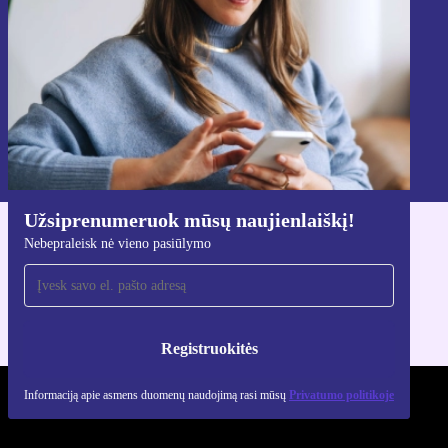
Registruokitės
Informaciją apie asmens duomenų naudojimą rasi mūsų
Privatumo politikoje
.
Užsiprenumeruok mūsų naujienlaiškį!
Nebepraleisk nė vieno pasiūlymo
Atsisiųsti refurbed programėlę
Skirta iOS ir Android
Registruokitės
Informaciją apie asmens duomenų naudojimą rasi mūsų
Privatumo politikoje
REFURBED LIETUVA - RETHINK NEW.