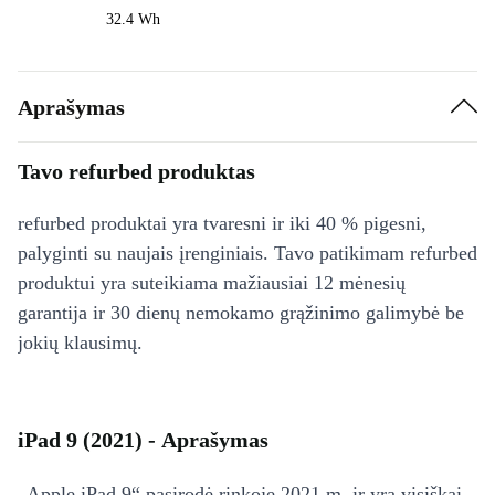
32.4 Wh
Aprašymas
Tavo refurbed produktas
refurbed produktai yra tvaresni ir iki 40 % pigesni,
palyginti su naujais įrenginiais. Tavo patikimam refurbed
produktui yra suteikiama mažiausiai 12 mėnesių
garantija ir 30 dienų nemokamo grąžinimo galimybė be
jokių klausimų.
iPad 9 (2021) - Aprašymas
„Apple iPad 9“ pasirodė rinkoje 2021 m. ir yra visiškai