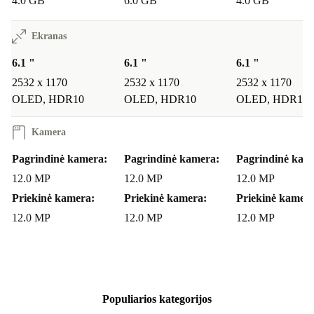
4.0 GB
6.0 GB
4.0 GB
įspūdingas ryškiais spalvomis, giliais juodos spalvos
atspalviais ir dideliu ryškumu, kuris ypač gerai matomas
Ekranas
tiesioginiuose saulės spinduliuose. Nesvarbu, ar žiūrite
6.1 "
6.1 "
6.1 "
vaizdo įrašus, naršote internete, ar dirbate – „iPhone 13“
2532 x 1170
2532 x 1170
2532 x 1170
ekranas užtikrina itin ryškų vaizdą.
OLED, HDR10
OLED, HDR10
OLED, HDR10
Koks yra „iPhone 13“ dydis?
Kamera
„iPhone 13“ ekrano įstrižainė yra 6,1 colio (apie 15,5
Pagrindinė kamera:
Pagrindinė kamera:
Pagrindinė kam
cm), todėl jis užtikrina puikų balansą tarp patogaus
12.0 MP
12.0 MP
12.0 MP
naudojimo ir didelio ekrano. Jis yra pakankamai didelis,
Priekinė kamera:
Priekinė kamera:
Priekinė kamera
kad galėtumėte mėgautis aukštos kokybės filmais,
12.0 MP
12.0 MP
12.0 MP
nuotraukomis ir žaidimais, ir tuo pačiu pakankamai
kompaktiškas, kad lengvai tilptų į kišenę.
Kokios yra „iPhone 13“ versijos?
Populiarios kategorijos