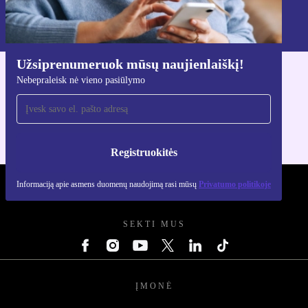
Informaciją apie asmens duomenų naudojimą rasi mūsų
Privatumo politikoje
.
Užsiprenumeruok mūsų naujienlaiškį!
Nebepraleisk nė vieno pasiūlymo
Atsisiųsti refurbed programėlę
Skirta iOS ir Android
Registruokitės
Informaciją apie asmens duomenų naudojimą rasi mūsų
Privatumo politikoje
REFURBED LIETUVA - RETHINK NEW.
SEKTI MUS
ĮMONĖ