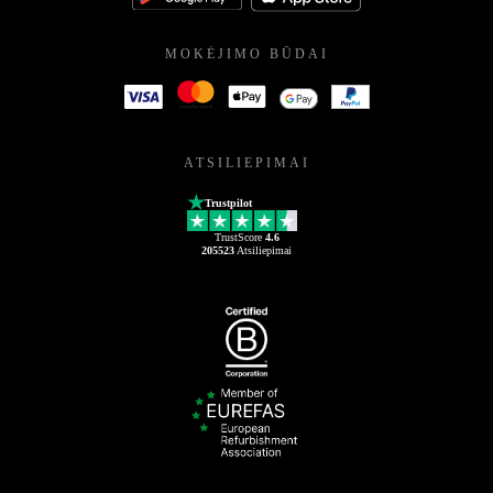
MOKĖJIMO BŪDAI
ATSILIEPIMAI
Trustpilot
TrustScore
4.6
205523
Atsiliepimai