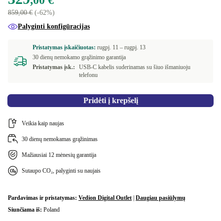
,00 €
Dual-SIM (2 physical SIMs)
+31,99 €
859,00 €
(-62%)
mėlyna
+18,66 €
Palyginti konfigūracijas
rožinė
+18,66 €
Pristatymas įskaičiuotas:
rugpj. 11 –
rugpj. 13
30 dienų nemokamo grąžinimo garantija
Pristatymas įsk.:
USB-C kabelis suderinamas su šiuo išmaniuoju
telefonu
Pridėti į krepšelį
Veikia kaip naujas
30 dienų nemokamas grąžinimas
Mažiausiai 12 mėnesių garantija
Sutaupo CO₂, palyginti su naujais
Pardavimas ir pristatymas:
Vedion Digital Outlet
|
Daugiau pasiūlymų
Siunčiama iš:
Poland