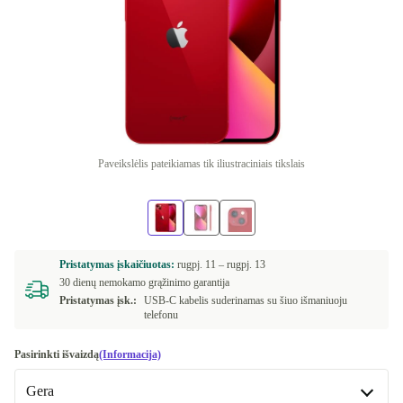
Paveikslėlis pateikiamas tik iliustraciniais tikslais
Pristatymas įskaičiuotas:
rugpj. 11 –
rugpj. 13
30 dienų nemokamo grąžinimo garantija
Pristatymas įsk.:
USB-C kabelis suderinamas su šiuo išmaniuoju
telefonu
Pasirinkti išvaizdą
(Informacija)
Gera