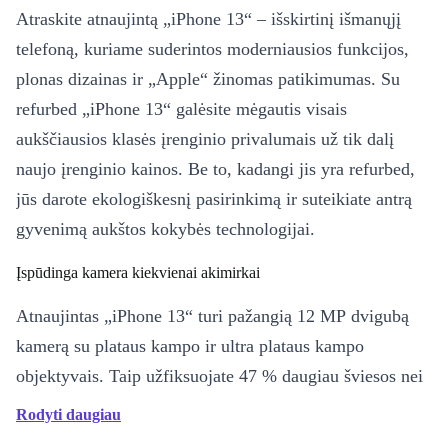
Atraskite atnaujintą „iPhone 13“ – išskirtinį išmanųjį
telefoną, kuriame suderintos moderniausios funkcijos,
plonas dizainas ir „Apple“ žinomas patikimumas. Su
refurbed „iPhone 13“ galėsite mėgautis visais
aukščiausios klasės įrenginio privalumais už tik dalį
naujo įrenginio kainos. Be to, kadangi jis yra refurbed,
jūs darote ekologiškesnį pasirinkimą ir suteikiate antrą
gyvenimą aukštos kokybės technologijai.
Įspūdinga kamera kiekvienai akimirkai
Atnaujintas „iPhone 13“ turi pažangią 12 MP dvigubą
kamerą su plataus kampo ir ultra plataus kampo
objektyvais. Taip užfiksuojate 47 % daugiau šviesos nei
ankstesniuose modeliuose, todėl jūsų nuotraukos tampa
Rodyti daugiau
ryškesnės ir detalesnės – net esant prastam apšvietimui.