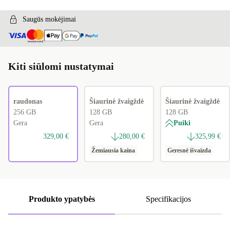
Saugūs mokėjimai
Kiti siūlomi nustatymai
raudonas
Šiaurinė žvaigždė
Šiaurinė žvaigždė
256 GB
128 GB
128 GB
Gera
Gera
Puiki
329,00 €
280,00 €
325,99 €
Žemiausia kaina
Geresnė išvaizda
Produkto ypatybės
Specifikacijos