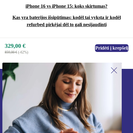
iPhone 16 vs iPhone 15: koks skirtumas?
patikrintas, išvalytas ir atnaujintas, kad būtų užtikrinta
aukščiausia kokybė. Pirkdami refurbed išmanųjį
Kas yra baterijos išsipūtimas: kodėl tai vyksta ir kodėl
refurbed pirkėjai dėl to gali nesijaudinti
telefoną, jūs darote ekologiškesnį pasirinkimą,
neprarandant naujausių funkcijų. Įsigykite „iPhone 13“ ir
patirkite aukščiausią technologiją už geriausią kainą!
329,00 €
Pridėti į krepšelį
859,00 €
(-62%)
Užsiprenumeruok mūsų naujienlaiškį!
Nebepraleisk nė vieno pasiūlymo.
Registruokitės