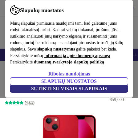
Atsisiųsti programėlę
Atsisiųsti
Slapukų nuostatos
Naudok refurbed greitai ir paprastai
Mūsų slapukai pirmiausia naudojami tam, kad galėtume jums
rodyti aktualesnį turinį. Kad tai veiktų tinkamai, prašome jūsų
sutikimo analizuoti jūsų naršymo elgseną ir suasmeninti jums
rodomą turinį bei reklamą – naudojant pirmosios ir trečiųjų šalių
slapukus. Savo
slapukų nustatymus
galite pakeisti bet kada.
Išmanieji telefonai
Nešiojamieji kompiuteriai
Planšetės
Išmanieji laik
Perskaitykite mūsų
informaciją apie duomenų apsaugą
.
Perskaitykite
duomenų tvarkytojo slapukų politiką
Pradžios puslapis
Produktai
Mobilieji telefonai ir išmanieji telefonai
iPhone
Ribotas naudojimas
SLAPUKŲ NUOSTATOS
iPhone 13
SUTIKTI SU VISAIS SLAPUKAIS
329
,00 €
256 GB | Dual-SIM (eSIM, Nano-SIM) | raudona
859,00 €
(4,8/5)