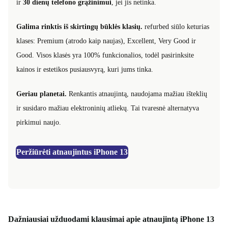
ir
30 dienų telefono grąžinimui
, jei jis netinka.
Galima rinktis iš skirtingų būklės klasių.
refurbed siūlo keturias
klases: Premium (atrodo kaip naujas), Excellent, Very Good ir
Good. Visos klasės yra 100% funkcionalios, todėl pasirinksite
kainos ir estetikos pusiausvyrą, kuri jums tinka.
Geriau planetai.
Renkantis atnaujintą, naudojama mažiau išteklių
ir susidaro mažiau elektroninių atliekų. Tai tvaresnė alternatyva
pirkimui naujo.
Peržiūrėti atnaujintus iPhone 13
Dažniausiai užduodami klausimai apie atnaujintą iPhone 13