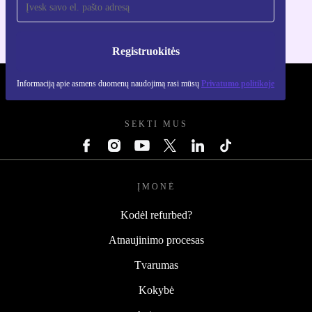
Registruokitės
Informaciją apie asmens duomenų naudojimą rasi mūsų
Privatumo politikoje
REFURBED LIETUVA - RETHINK NEW.
SEKTI MUS
ĮMONĖ
Kodėl refurbed?
Atnaujinimo procesas
Tvarumas
Kokybė