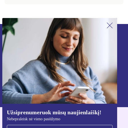
Užsiprenumeruok mūsų naujienlaiškį!
Nebepraleisk nė vieno pasiūlymo.
Registruokitės
Informaciją apie asmens duomenų naudojimą rasi mūsų
Privatumo politikoje
.
Užsiprenumeruok mūsų naujienlaiškį!
Nebepraleisk nė vieno pasiūlymo
Atsisiųsti refurbed programėlę
Skirta iOS ir Android