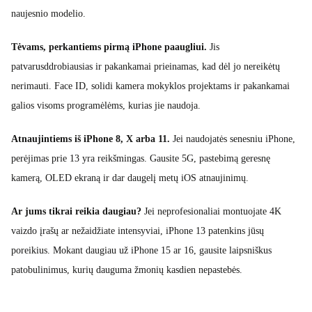
naujesnio modelio.
Tėvams, perkantiems pirmą iPhone paaugliui.
Jis
patvarusddrobiausias ir pakankamai prieinamas, kad dėl jo nereikėtų
nerimauti. Face ID, solidi kamera mokyklos projektams ir pakankamai
galios visoms programėlėms, kurias jie naudoja.
Atnaujintiems iš iPhone 8, X arba 11.
Jei naudojatės senesniu iPhone,
perėjimas prie 13 yra reikšmingas. Gausite 5G, pastebimą geresnę
kamerą, OLED ekraną ir dar daugelį metų iOS atnaujinimų.
Ar jums tikrai reikia daugiau?
Jei neprofesionaliai montuojate 4K
vaizdo įrašų ar nežaidžiate intensyviai, iPhone 13 patenkins jūsų
poreikius. Mokant daugiau už iPhone 15 ar 16, gausite laipsniškus
patobulinimus, kurių dauguma žmonių kasdien nepastebės.