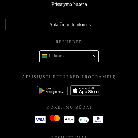
Pristatymo būsena
Sutarčių nutraukimas
REFURBED
Lithuania
ATSISIŲSTI REFURBED PROGRAMĖLĘ
MOKĖJIMO BŪDAI