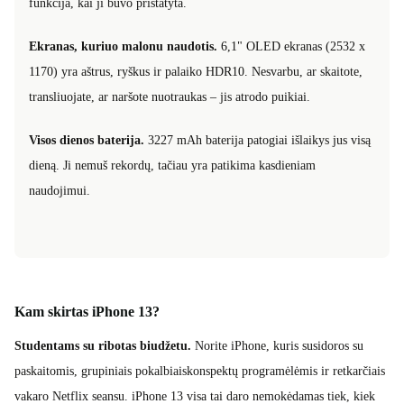
funkcija, kai ji buvo pristatyta.
Ekranas, kuriuo malonu naudotis.
6,1" OLED ekranas (2532 x
1170) yra aštrus, ryškus ir palaiko HDR10. Nesvarbu, ar skaitote,
transliuojate, ar naršote nuotraukas – jis atrodo puikiai.
Visos dienos baterija.
3227 mAh baterija patogiai išlaikys jus visą
dieną. Ji nemuš rekordų, tačiau yra patikima kasdieniam
naudojimui.
Kam skirtas iPhone 13?
Studentams su ribotas biudžetu.
Norite iPhone, kuris susidoros su
paskaitomis, grupiniais pokalbiaiskonspektų programėlėmis ir retkarčiais
vakaro Netflix seansu. iPhone 13 visa tai daro nemokėdamas tiek, kiek