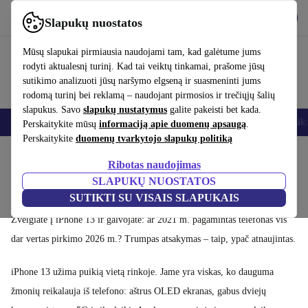
Atsisiųsti programėlę
Atsisiųsti
Slapukų nuostatos
Naudok refurbed greitai ir paprastai
Mūsų slapukai pirmiausia naudojami tam, kad galėtume jums
rodyti aktualesnį turinį. Kad tai veiktų tinkamai, prašome jūsų
sutikimo analizuoti jūsų naršymo elgseną ir suasmeninti jums
rodomą turinį bei reklamą – naudojant pirmosios ir trečiųjų šalių
slapukus. Savo
slapukų nustatymus
galite pakeisti bet kada.
Išmanieji telefonai
Nešiojamieji kompiuteriai
Planšetės
Išmanieji laik
Perskaitykite mūsų
informaciją apie duomenų apsaugą
.
Perskaitykite
duomenų tvarkytojo slapukų politiką
Pradžios puslapis
Produktai
Mobilieji telefonai ir išmanieji telefonai
iPhone
iPho
Ribotas naudojimas
Atnaujintas iPhone 13: kodėl tai vis dar protingas
SLAPUKŲ NUOSTATOS
pasirinkimas
SUTIKTI SU VISAIS SLAPUKAIS
Žvelgiate į iPhone 13 ir galvojate: ar 2021 m. pagamintas telefonas vis
dar vertas pirkimo 2026 m.? Trumpas atsakymas – taip, ypač atnaujintas.
iPhone 13 užima puikią vietą rinkoje. Jame yra viskas, ko dauguma
žmonių reikalauja iš telefono: aštrus OLED ekranas, gabus dviejų