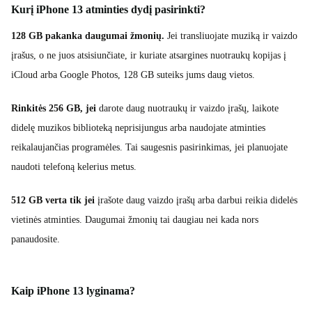
Kurį iPhone 13 atminties dydį pasirinkti?
128 GB pakanka daugumai žmonių.
Jei transliuojate muziką ir vaizdo
įrašus, o ne juos atsisiunčiate, ir kuriate atsargines nuotraukų kopijas į
iCloud arba Google Photos, 128 GB suteiks jums daug vietos.
Rinkitės 256 GB, jei
darote daug nuotraukų ir vaizdo įrašų, laikote
didelę muzikos biblioteką neprisijungus arba naudojate atminties
reikalaujančias programėles. Tai saugesnis pasirinkimas, jei planuojate
naudoti telefoną kelerius metus.
512 GB verta tik jei
įrašote daug vaizdo įrašų arba darbui reikia didelės
vietinės atminties. Daugumai žmonių tai daugiau nei kada nors
panaudosite.
Kaip iPhone 13 lyginama?