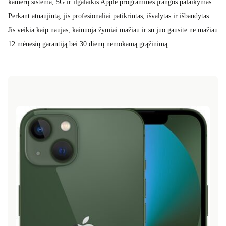
kamerų sistema, 5G ir ilgalaikis Apple programinės įrangos palaikymas.
Perkant atnaujintą, jis profesionaliai patikrintas, išvalytas ir išbandytas.
Jis veikia kaip naujas, kainuoja žymiai mažiau ir su juo gausite ne mažiau
12 mėnesių garantiją bei 30 dienų nemokamą grąžinimą.