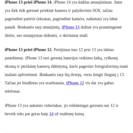
iPhone 13 prieš iPhone 14.
iPhone 14 yra kuklus atnaujinimas. Jame
yra šiek tiek geresnė priekinė kamera ir palydovinis SOS, tačiau
pagrindinė patirtis (ekranas, pagrindinė kamera, našumas) yra labai
panaši. Renkantis tarp atnaujintų,
iPhone 13
dažnai yra prasmingesnė
išeitis, nes sutaupymas didesnis, o skirtumai maži.
iPhone 13 prieš iPhone 12.
Perėjimas nuo 12 prie 13 yra labiau
pastebimas. iPhone 13 turi geresnį baterijos veikimo laiką, ryškesnį
ekraną ir įstrižainę kamerų išdėstymą, kuris pagerino fotografavimą esant
mažam apšvietimui. Renkantis tarp šių dviejų, verta žengti žingsnį į 13.
Tačiau jei biudžetas yra svarbiausia,
iPhone 12
vis dar yra gabus
telefonas.
iPhone 13 yra auksinis viduriukas: jis reikšmingai geresnis nei 12 ir
beveik toks pat geras kaip
14
už mažesnę kainą.