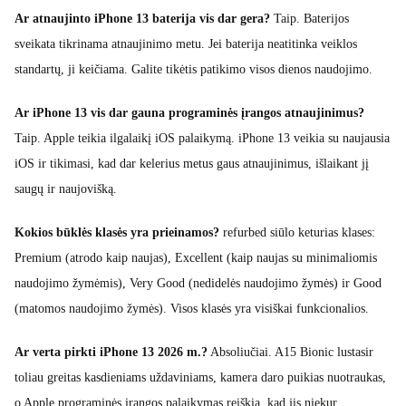
Ar atnaujinto iPhone 13 baterija vis dar gera?
Taip. Baterijos
sveikata tikrinama atnaujinimo metu. Jei baterija neatitinka veiklos
standartų, ji keičiama. Galite tikėtis patikimo visos dienos naudojimo.
Ar iPhone 13 vis dar gauna programinės įrangos atnaujinimus?
Taip. Apple teikia ilgalaikį iOS palaikymą. iPhone 13 veikia su naujausia
iOS ir tikimasi, kad dar kelerius metus gaus atnaujinimus, išlaikant jį
saugų ir naujovišką.
Kokios būklės klasės yra prieinamos?
refurbed siūlo keturias klases:
Premium (atrodo kaip naujas), Excellent (kaip naujas su minimaliomis
naudojimo žymėmis), Very Good (nedidelės naudojimo žymės) ir Good
(matomos naudojimo žymės). Visos klasės yra visiškai funkcionalios.
Ar verta pirkti iPhone 13 2026 m.?
Absoliučiai. A15 Bionic lustasir
toliau greitas kasdieniams uždaviniams, kamera daro puikias nuotraukas,
o Apple programinės įrangos palaikymas reiškia, kad jis niekur