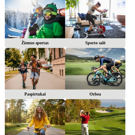
Žiemos sportas
Sporto salė
Paspirtukai
Orbea