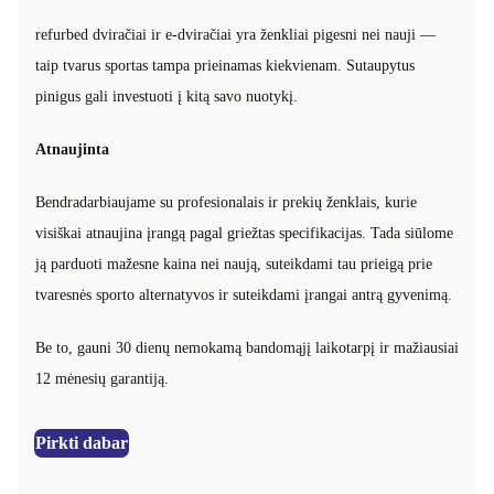
refurbed dviračiai ir e-dviračiai yra ženkliai pigesni nei nauji —
taip tvarus sportas tampa prieinamas kiekvienam. Sutaupytus
pinigus gali investuoti į kitą savo nuotykį.
Atnaujinta
Bendradarbiaujame su profesionalais ir prekių ženklais, kurie
visiškai atnaujina įrangą pagal griežtas specifikacijas. Tada siūlome
ją parduoti mažesne kaina nei naują, suteikdami tau prieigą prie
tvaresnės sporto alternatyvos ir suteikdami įrangai antrą gyvenimą.
Be to, gauni 30 dienų nemokamą bandomąjį laikotarpį ir mažiausiai
12 mėnesių garantiją.
Pirkti dabar