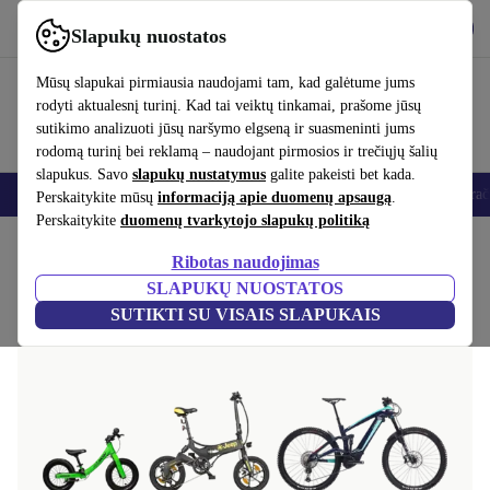
Atsisiųsti programėlę
Atsisiųsti
Slapukų nuostatos
Naudok refurbed greitai ir paprastai
Mūsų slapukai pirmiausia naudojami tam, kad galėtume jums
rodyti aktualesnį turinį. Kad tai veiktų tinkamai, prašome jūsų
sutikimo analizuoti jūsų naršymo elgseną ir suasmeninti jums
rodomą turinį bei reklamą – naudojant pirmosios ir trečiųjų šalių
slapukus. Savo
slapukų nustatymus
galite pakeisti bet kada.
Elektronika
Buitinė technika
Virtuvės
Sportas
Elektriniai dvirač
Perskaitykite mūsų
informaciją apie duomenų apsaugą
.
Perskaitykite
duomenų tvarkytojo slapukų politiką
Pradžios puslapis
Sportas
Ribotas naudojimas
SLAPUKŲ NUOSTATOS
SUTIKTI SU VISAIS SLAPUKAIS