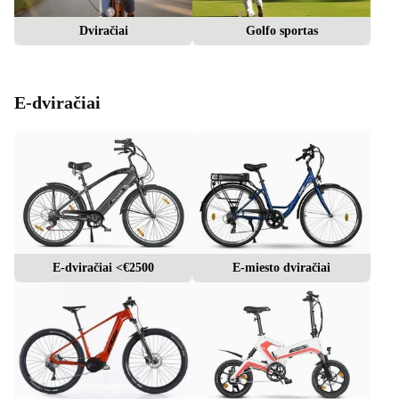
Dviračiai
Golfo sportas
E-dviračiai
E-dviračiai <€2500
E-miesto dviračiai