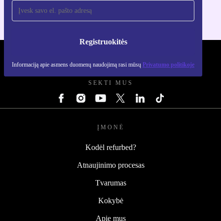
Registruokitės
REFURBED LIETUVA - RETHINK NEW.
Informaciją apie asmens duomenų naudojimą rasi mūsų
Privatumo politikoje
SEKTI MUS
ĮMONĖ
Kodėl refurbed?
Atnaujinimo procesas
Tvarumas
Kokybė
Apie mus