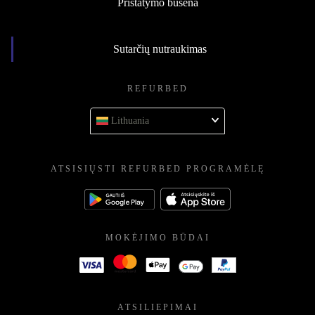
Pristatymo būsena
Sutarčių nutraukimas
REFURBED
Lithuania
ATSISIŲSTI REFURBED PROGRAMĖLĘ
MOKĖJIMO BŪDAI
ATSILIEPIMAI