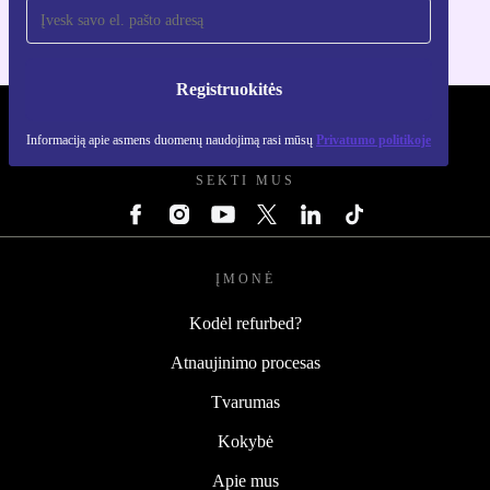
Registruokitės
REFURBED LIETUVA - RETHINK NEW.
Informaciją apie asmens duomenų naudojimą rasi mūsų
Privatumo politikoje
SEKTI MUS
ĮMONĖ
Kodėl refurbed?
Atnaujinimo procesas
Tvarumas
Kokybė
Apie mus