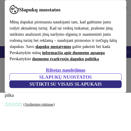
Atsisiųsti programėlę
Atsisiųsti
Slapukų nuostatos
Naudok refurbed greitai ir paprastai
Mūsų slapukai pirmiausia naudojami tam, kad galėtume jums
rodyti aktualesnį turinį. Kad tai veiktų tinkamai, prašome jūsų
sutikimo analizuoti jūsų naršymo elgseną ir suasmeninti jums
rodomą turinį bei reklamą – naudojant pirmosios ir trečiųjų šalių
slapukus. Savo
slapukų nustatymus
galite pakeisti bet kada.
Išmanieji telefonai
Nešiojamieji kompiuteriai
Planšetės
Išmanieji laik
Perskaitykite mūsų
informaciją apie duomenų apsaugą
.
Perskaitykite
duomenų tvarkytojo slapukų politiką
Pradžios puslapis
Produktai
Namų ūkis
Baldai
Ribotas naudojimas
SLAPUKŲ NUOSTATOS
Daphne vienvietis dešinė recamier Planet
SUTIKTI SU VISAIS SLAPUKAIS
Grey Green
pilka
(Atsiliepimų rinkimas)