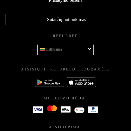
Pristatymo būsena
Sutarčių nutraukimas
REFURBED
Lithuania
ATSISIŲSTI REFURBED PROGRAMĖLĘ
MOKĖJIMO BŪDAI
ATSILIEPIMAI