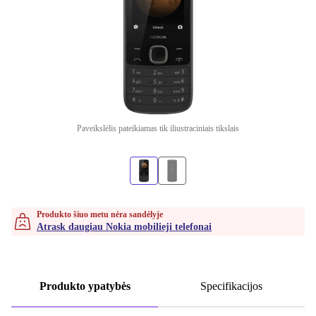
Paveikslėlis pateikiamas tik iliustraciniais tikslais
Produkto šiuo metu nėra sandėlyje
Atrask daugiau Nokia mobilieji telefonai
Produkto ypatybės
Specifikacijos