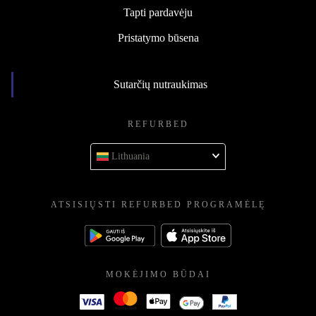
Tapti pardavėju
Pristatymo būsena
Sutarčių nutraukimas
REFURBED
Lithuania
ATSISIŲSTI REFURBED PROGRAMĖLĘ
MOKĖJIMO BŪDAI