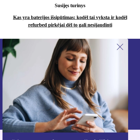
Susijęs turinys
Kas yra baterijos išsipūtimas: kodėl tai vyksta ir kodėl
refurbed pirkėjai dėl to gali nesijaudinti
Užsiprenumeruok mūsų naujienlaiškį!
Nebepraleisk nė vieno pasiūlymo.
Registruokitės
Informaciją apie asmens duomenų naudojimą rasi mūsų
Privatumo politikoje
.