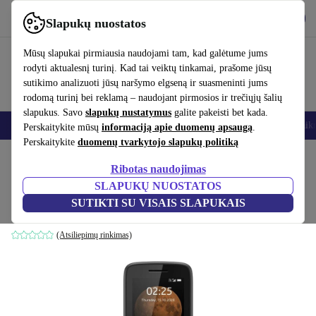
Atsisiųsti programėlę
Atsisiųsti
Slapukų nuostatos
Naudok refurbed greitai ir paprastai
Mūsų slapukai pirmiausia naudojami tam, kad galėtume jums
rodyti aktualesnį turinį. Kad tai veiktų tinkamai, prašome jūsų
sutikimo analizuoti jūsų naršymo elgseną ir suasmeninti jums
rodomą turinį bei reklamą – naudojant pirmosios ir trečiųjų šalių
slapukus. Savo
slapukų nustatymus
galite pakeisti bet kada.
Išmanieji telefonai
Nešiojamieji kompiuteriai
Planšetės
Išmanieji laik
Perskaitykite mūsų
informaciją apie duomenų apsaugą
.
Perskaitykite
duomenų tvarkytojo slapukų politiką
Pradžios puslapis
Produktai
Mobilieji telefonai ir išmanieji telefonai
Nokia mobilieji
Ribotas naudojimas
SLAPUKŲ NUOSTATOS
Nokia 225 4G
SUTIKTI SU VISAIS SLAPUKAIS
Dual-SIM | juodas
(Atsiliepimų rinkimas)