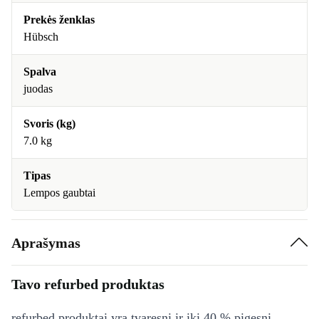
Prekės ženklas
Hübsch
Spalva
juodas
Svoris (kg)
7.0 kg
Tipas
Lempos gaubtai
Aprašymas
Tavo refurbed produktas
refurbed produktai yra tvaresni ir iki 40 % pigesni,