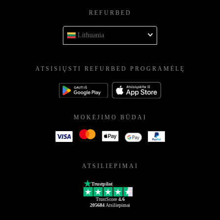
REFURBED
Lithuania
ATSISIŲSTI REFURBED PROGRAMĖLĘ
MOKĖJIMO BŪDAI
ATSILIEPIMAI
Trustpilot
TrustScore
4.6
205684
Atsiliepimai