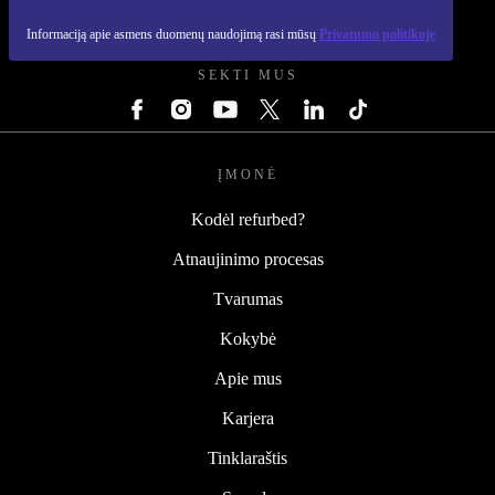
REFURBED LIETUVA - RETHINK NEW.
Informaciją apie asmens duomenų naudojimą rasi mūsų
Privatumo politikoje
SEKTI MUS
ĮMONĖ
Kodėl refurbed?
Atnaujinimo procesas
Tvarumas
Kokybė
Apie mus
Karjera
Tinklaraštis