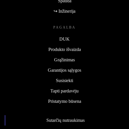
Spauda
↪ Inžinerija
PAGALBA
DUK
Produkto išvaizda
Grąžinimas
Garantijos sąlygos
Susisiekti
Tapti pardavėju
Pristatymo būsena
Sutarčių nutraukimas