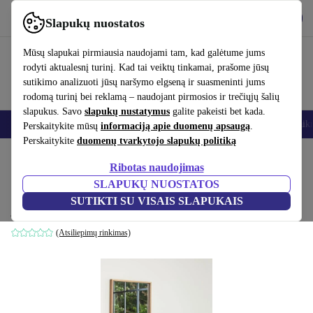
Atsisiųsti programėlę
Atsisiųsti
Slapukų nuostatos
Naudok refurbed greitai ir paprastai
Mūsų slapukai pirmiausia naudojami tam, kad galėtume jums
rodyti aktualesnį turinį. Kad tai veiktų tinkamai, prašome jūsų
sutikimo analizuoti jūsų naršymo elgseną ir suasmeninti jums
rodomą turinį bei reklamą – naudojant pirmosios ir trečiųjų šalių
slapukus. Savo
slapukų nustatymus
galite pakeisti bet kada.
Išmanieji telefonai
Nešiojamieji kompiuteriai
Planšetės
Išmanieji laik
Perskaitykite mūsų
informaciją apie duomenų apsaugą
.
Perskaitykite
duomenų tvarkytojo slapukų politiką
Pradžios puslapis
Produktai
Namų ūkis
Baldai
Ribotas naudojimas
SLAPUKŲ NUOSTATOS
Poise stalinis šviestuvas marmuras juodas
SUTIKTI SU VISAIS SLAPUKAIS
juoda
(Atsiliepimų rinkimas)